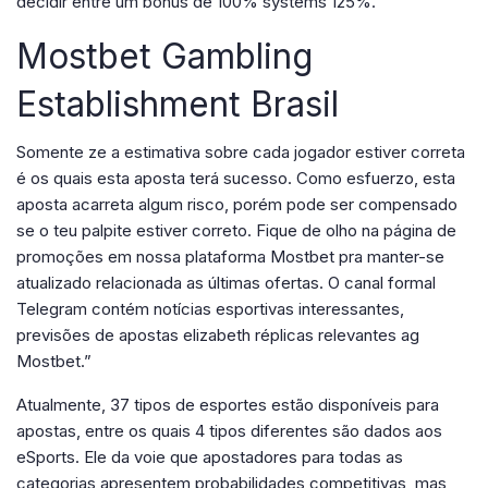
decidir entre um bônus de 100% systems 125%.
Mostbet Gambling
Establishment Brasil
Somente ze a estimativa sobre cada jogador estiver correta
é os quais esta aposta terá sucesso. Como esfuerzo, esta
aposta acarreta algum risco, porém pode ser compensado
se o teu palpite estiver correto. Fique de olho na página de
promoções em nossa plataforma Mostbet pra manter-se
atualizado relacionada as últimas ofertas. O canal formal
Telegram contém notícias esportivas interessantes,
previsões de apostas elizabeth réplicas relevantes ag
Mostbet.”
Atualmente, 37 tipos de esportes estão disponíveis para
apostas, entre os quais 4 tipos diferentes são dados aos
eSports. Ele da voie que apostadores para todas as
categorias apresentem probabilidades competitivas, mas