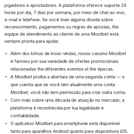
jogadores e apostadores. A plataforma oferece suporte 24
horas por dia, 7 dias por semana, por meio de chat ao vivo,
e-mail e telefone. Se você tiver alguma dúvida sobre
reconocimiento, pagamentos ou regras de apostas, the
equipe de atendimento ao cliente de uma Mostbet está
sempre pronta para ajudar.
Além dos bônus de boas-vindas, nosso cassino Mostbet
é famoso por sua variedade de ofertas promocionais
relacionadas the diferentes eventos at the épocas.
A Mostbet proíbe a abertura de uma segunda conta — o
que cuenta que se você tem atualmente uma conta
Mostbet, você não tem permissão para criar outra conta.
Com mais sobre uma década de atuação no mercado, a
plataforma é reconhecida por tua legalidade e
confiabilidade.
O aplicativo Mostbet para smartphone está disponível
tanto para aparelhos Android quanto para dispositivos iOS.