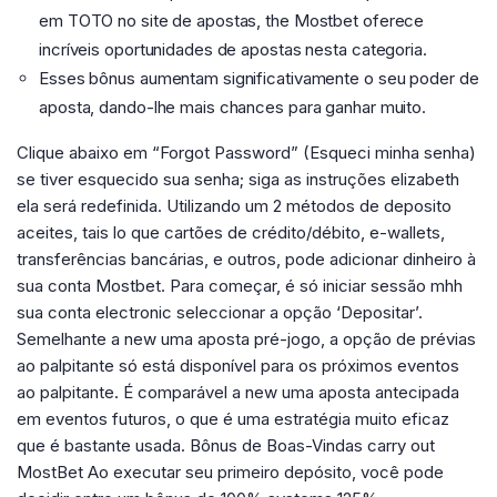
em TOTO no site de apostas, the Mostbet oferece
incríveis oportunidades de apostas nesta categoria.
Esses bônus aumentam significativamente o seu poder de
aposta, dando-lhe mais chances para ganhar muito.
Clique abaixo em “Forgot Password” (Esqueci minha senha)
se tiver esquecido sua senha; siga as instruções elizabeth
ela será redefinida. Utilizando um 2 métodos de deposito
aceites, tais lo que cartões de crédito/débito, e-wallets,
transferências bancárias, e outros, pode adicionar dinheiro à
sua conta Mostbet. Para começar, é só iniciar sessão mhh
sua conta electronic seleccionar a opção ‘Depositar’.
Semelhante a new uma aposta pré-jogo, a opção de prévias
ao palpitante só está disponível para os próximos eventos
ao palpitante. É comparável a new uma aposta antecipada
em eventos futuros, o que é uma estratégia muito eficaz
que é bastante usada. Bônus de Boas-Vindas carry out
MostBet Ao executar seu primeiro depósito, você pode