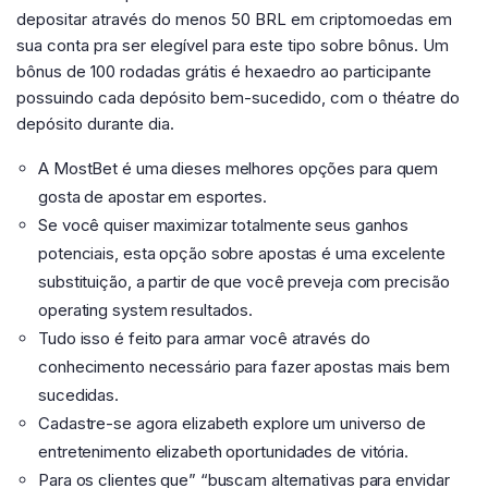
depositar através do menos 50 BRL em criptomoedas em
sua conta pra ser elegível para este tipo sobre bônus. Um
bônus de 100 rodadas grátis é hexaedro ao participante
possuindo cada depósito bem-sucedido, com o théatre do
depósito durante dia.
A MostBet é uma dieses melhores opções para quem
gosta de apostar em esportes.
Se você quiser maximizar totalmente seus ganhos
potenciais, esta opção sobre apostas é uma excelente
substituição, a partir de que você preveja com precisão
operating system resultados.
Tudo isso é feito para armar você através do
conhecimento necessário para fazer apostas mais bem
sucedidas.
Cadastre-se agora elizabeth explore um universo de
entretenimento elizabeth oportunidades de vitória.
Para os clientes que” “buscam alternativas para envidar