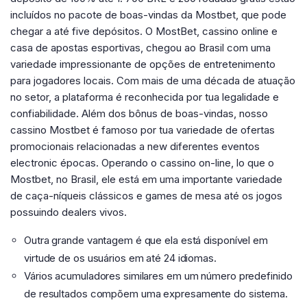
incluídos no pacote de boas-vindas da Mostbet, que pode
chegar a até five depósitos. O MostBet, cassino online e
casa de apostas esportivas, chegou ao Brasil com uma
variedade impressionante de opções de entretenimento
para jogadores locais. Com mais de uma década de atuação
no setor, a plataforma é reconhecida por tua legalidade e
confiabilidade. Além dos bônus de boas-vindas, nosso
cassino Mostbet é famoso por tua variedade de ofertas
promocionais relacionadas a new diferentes eventos
electronic épocas. Operando o cassino on-line, lo que o
Mostbet, no Brasil, ele está em uma importante variedade
de caça-níqueis clássicos e games de mesa até os jogos
possuindo dealers vivos.
Outra grande vantagem é que ela está disponível em
virtude de os usuários em até 24 idiomas.
Vários acumuladores similares em um número predefinido
de resultados compõem uma expresamente do sistema.