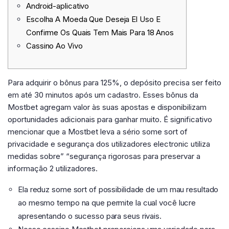
Android-aplicativo
Escolha A Moeda Que Deseja El Uso E
Confirme Os Quais Tem Mais Para 18 Anos
Cassino Ao Vivo
Para adquirir o bônus para 125%, o depósito precisa ser feito
em até 30 minutos após um cadastro. Esses bônus da
Mostbet agregam valor às suas apostas e disponibilizam
oportunidades adicionais para ganhar muito. É significativo
mencionar que a Mostbet leva a sério some sort of
privacidade e segurança dos utilizadores electronic utiliza
medidas sobre” “segurança rigorosas para preservar a
informação 2 utilizadores.
Ela reduz some sort of possibilidade de um mau resultado
ao mesmo tempo na que permite la cual você lucre
apresentando o sucesso para seus rivais.