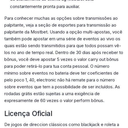
constantemente pronta para auxiliar.
Para conhecer muchas as opções sobre transmissões ao
palpitante, veja a seção de esportes para transmissão ao
palpitante da Mostbet. Usando a opção multi-apostas, você
também pode apostar em uma série de eventos ao vivo os
quais estão sendo transmitidos para que todos possam vê-
los no ano de tempo real. Dentro de 30 dias após receber to
bônus, você deve apostar 5 vezes o valor carry out bônus
para poder retirá-lo para tua conta pessoal. O número
mínimo sobre eventos no bateria deve ter coeficientes de
pelo poco 1, 40, electronic não há remate para o número
sobre eventos que tem a possibilidade de ser incluídos. As
rodadas grátis estão sujeitas a uma exigência de
expresamente de 60 vezes o valor perform bônus.
Licença Oficial
De jogos de direccion clássicos como blackjack e roleta a