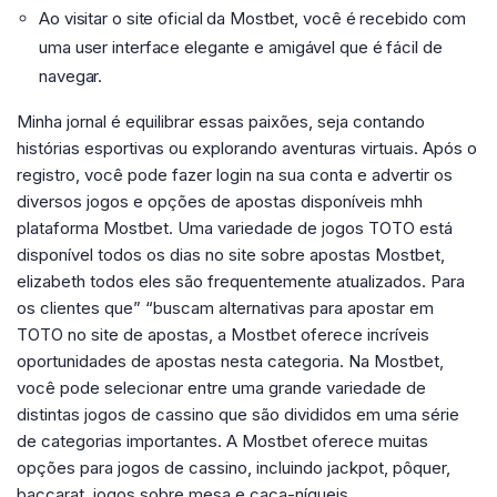
Ao visitar o site oficial da Mostbet, você é recebido com
uma user interface elegante e amigável que é fácil de
navegar.
Minha jornal é equilibrar essas paixões, seja contando
histórias esportivas ou explorando aventuras virtuais. Após o
registro, você pode fazer login na sua conta e advertir os
diversos jogos e opções de apostas disponíveis mhh
plataforma Mostbet. Uma variedade de jogos TOTO está
disponível todos os dias no site sobre apostas Mostbet,
elizabeth todos eles são frequentemente atualizados. Para
os clientes que” “buscam alternativas para apostar em
TOTO no site de apostas, a Mostbet oferece incríveis
oportunidades de apostas nesta categoria. Na Mostbet,
você pode selecionar entre uma grande variedade de
distintas jogos de cassino que são divididos em uma série
de categorias importantes. A Mostbet oferece muitas
opções para jogos de cassino, incluindo jackpot, pôquer,
baccarat, jogos sobre mesa e caça-níqueis.