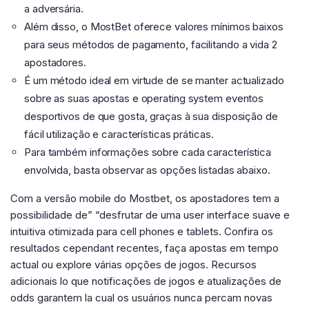
a adversária.
Além disso, o MostBet oferece valores mínimos baixos
para seus métodos de pagamento, facilitando a vida 2
apostadores.
É um método ideal em virtude de se manter actualizado
sobre as suas apostas e operating system eventos
desportivos de que gosta, graças à sua disposição de
fácil utilização e características práticas.
Para também informações sobre cada característica
envolvida, basta observar as opções listadas abaixo.
Com a versão mobile do Mostbet, os apostadores tem a
possibilidade de” “desfrutar de uma user interface suave e
intuitiva otimizada para cell phones e tablets. Confira os
resultados cependant recentes, faça apostas em tempo
actual ou explore várias opções de jogos. Recursos
adicionais lo que notificações de jogos e atualizações de
odds garantem la cual os usuários nunca percam novas