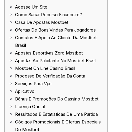
Acesse Um Site
Como Sacar Recurso Financeiro?
Casa De Apostas Mostbet
Ofertas De Boas Vindas Para Jogadores
Contatos E Apoio Ao Cliente Da Mostbet
Brasil
Apostas Esportivas Zero Mostbet
Apostas Ao Palpitante No Mostbet Brasil
Mostbet On Line Casino Brasil
Processo De Verificação Da Conta
Serviços Para Vpn
Aplicativo
Bônus E Promoções Do Cassino Mostbet
Licença Oficial
Resultados E Estatísticas De Uma Partida
Códigos Promocionais E Ofertas Especiais
Do Mostbet