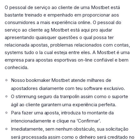
O pessoal de serviço ao cliente de uma Mostbet está
bastante treinado e empenhado em proporcionar aos
consumidores a mais experiência online. O pessoal do
serviço ao cliente ag Mostbet está aqui pro ajudar
apresentando quaisquer questões o qual possa ter
relacionada apostas, problemas relacionados com contas,
systems tudo o la cual esteja entre eles. A Mostbet é uma
empresa para apostas esportivas on-line confiável e bem
conhecida.
Nosso bookmaker Mostbet atende milhares de
apostadores diariamente com teu software exclusivo.
O stimmung seguro da trampolín assim como o suporte
ágil ao cliente garantem uma experiência perfeita.
Para fazer uma aposta, introduza to montante da
intencionadamente e clique na ‘Confirmar’.
Imediatamente, sem nenhum obstáculo, sua solicitação
será processada assim como o dinheiro será creditado no