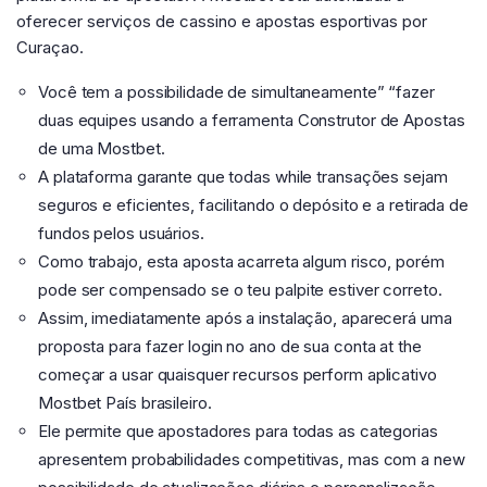
oferecer serviços de cassino e apostas esportivas por
Curaçao.
Você tem a possibilidade de simultaneamente” “fazer
duas equipes usando a ferramenta Construtor de Apostas
de uma Mostbet.
A plataforma garante que todas while transações sejam
seguros e eficientes, facilitando o depósito e a retirada de
fundos pelos usuários.
Como trabajo, esta aposta acarreta algum risco, porém
pode ser compensado se o teu palpite estiver correto.
Assim, imediatamente após a instalação, aparecerá uma
proposta para fazer login no ano de sua conta at the
começar a usar quaisquer recursos perform aplicativo
Mostbet País brasileiro.
Ele permite que apostadores para todas as categorias
apresentem probabilidades competitivas, mas com a new