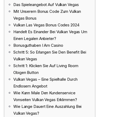
Das Spieleangebot Auf Vulkan Vegas
Mit Unserem Bonus Code Zum Vulkan
Vegas Bonus
Vulkan Las Vegas Bonus Codes 2024
Handelt Es Einander Bei Vulkan Vegas Um
Einen Legalen Anbieter?
Bonusguthaben I Am Casino
Schritt 5: So Erlangen Sie Den Benefit Bei
Vulkan Vegas
Schritt 1: Klicken Sie Auf Living Room
Obigen Button
Vulkan Vegas – Eine Spielhalle Durch
Endlosem Angebot
Wie Kann Male Den Kundenservice
Vonseiten Vulkan Vegas Erklimmen?
Wie Lange Dauert Eine Auszahlung Bei
Vulkan Vegas?