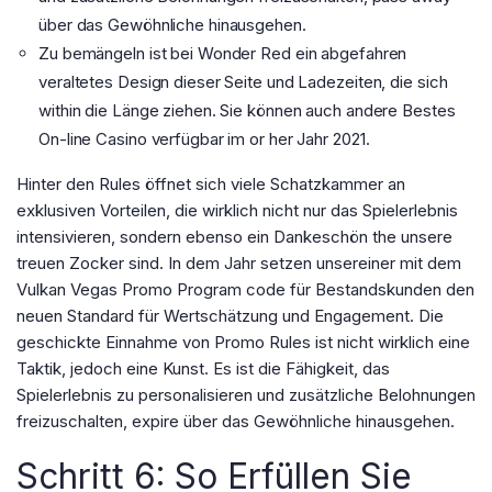
über das Gewöhnliche hinausgehen.
Zu bemängeln ist bei Wonder Red ein abgefahren
veraltetes Design dieser Seite und Ladezeiten, die sich
within die Länge ziehen. Sie können auch andere Bestes
On-line Casino verfügbar im or her Jahr 2021.
Hinter den Rules öffnet sich viele Schatzkammer an
exklusiven Vorteilen, die wirklich nicht nur das Spielerlebnis
intensivieren, sondern ebenso ein Dankeschön the unsere
treuen Zocker sind. In dem Jahr setzen unsereiner mit dem
Vulkan Vegas Promo Program code für Bestandskunden den
neuen Standard für Wertschätzung und Engagement. Die
geschickte Einnahme von Promo Rules ist nicht wirklich eine
Taktik, jedoch eine Kunst. Es ist die Fähigkeit, das
Spielerlebnis zu personalisieren und zusätzliche Belohnungen
freizuschalten, expire über das Gewöhnliche hinausgehen.
Schritt 6: So Erfüllen Sie