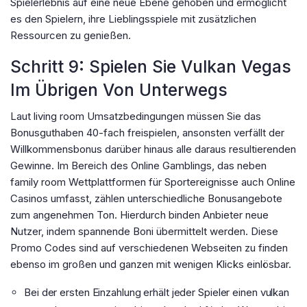
Spielerlebnis auf eine neue Ebene gehoben und ermöglicht
es den Spielern, ihre Lieblingsspiele mit zusätzlichen
Ressourcen zu genießen.
Schritt 9: Spielen Sie Vulkan Vegas
Im Übrigen Von Unterwegs
Laut living room Umsatzbedingungen müssen Sie das
Bonusguthaben 40-fach freispielen, ansonsten verfällt der
Willkommensbonus darüber hinaus alle daraus resultierenden
Gewinne. Im Bereich des Online Gamblings, das neben
family room Wettplattformen für Sportereignisse auch Online
Casinos umfasst, zählen unterschiedliche Bonusangebote
zum angenehmen Ton. Hierdurch binden Anbieter neue
Nutzer, indem spannende Boni übermittelt werden. Diese
Promo Codes sind auf verschiedenen Webseiten zu finden
ebenso im großen und ganzen mit wenigen Klicks einlösbar.
Bei der ersten Einzahlung erhält jeder Spieler einen vulkan