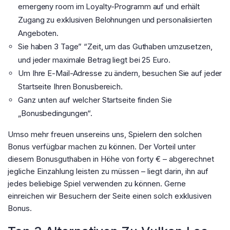
emergeny room im Loyalty-Programm auf und erhält
Zugang zu exklusiven Belohnungen und personalisierten
Angeboten.
Sie haben 3 Tage” “Zeit, um das Guthaben umzusetzen,
und jeder maximale Betrag liegt bei 25 Euro.
Um Ihre E-Mail-Adresse zu ändern, besuchen Sie auf jeder
Startseite Ihren Bonusbereich.
Ganz unten auf welcher Startseite finden Sie
„Bonusbedingungen“.
Umso mehr freuen unsereins uns, Spielern den solchen
Bonus verfügbar machen zu können. Der Vorteil unter
diesem Bonusguthaben in Höhe von forty € – abgerechnet
jegliche Einzahlung leisten zu müssen – liegt darin, ihn auf
jedes beliebige Spiel verwenden zu können. Gerne
einreichen wir Besuchern der Seite einen solch exklusiven
Bonus.