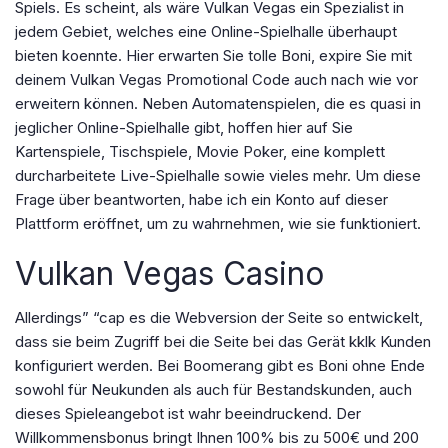
Spiels. Es scheint, als wäre Vulkan Vegas ein Spezialist in
jedem Gebiet, welches eine Online-Spielhalle überhaupt
bieten koennte. Hier erwarten Sie tolle Boni, expire Sie mit
deinem Vulkan Vegas Promotional Code auch nach wie vor
erweitern können. Neben Automatenspielen, die es quasi in
jeglicher Online-Spielhalle gibt, hoffen hier auf Sie
Kartenspiele, Tischspiele, Movie Poker, eine komplett
durcharbeitete Live-Spielhalle sowie vieles mehr. Um diese
Frage über beantworten, habe ich ein Konto auf dieser
Plattform eröffnet, um zu wahrnehmen, wie sie funktioniert.
Vulkan Vegas Casino
Allerdings” “cap es die Webversion der Seite so entwickelt,
dass sie beim Zugriff bei die Seite bei das Gerät kklk Kunden
konfiguriert werden. Bei Boomerang gibt es Boni ohne Ende
sowohl für Neukunden als auch für Bestandskunden, auch
dieses Spieleangebot ist wahr beeindruckend. Der
Willkommensbonus bringt Ihnen 100% bis zu 500€ und 200