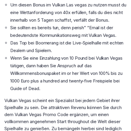
Um diesen Bonus im Vulkan Las vegas zu nutzen musst du
eine Wettanforderung von 40x erfüllen, falls du dies nicht
innerhalb von 5 Tagen schaffst, verfällt der Bonus.
Sie sollten es bereits tun, denn perish” “Email ist der
bedeutendste Kommunikationsweg mit Vulkan Vegas.
Das Top bei Boomerang ist die Live-Spielhalle mit echten
Dealern und Spielern.
Wenn Sie eine Einzahlung von 10 Pound bei Vulkan Vegas
tätigen, dann haben Sie Anspruch auf das
Willkommensbonuspaket im or her Wert von 100% bis zu
1000 Euro plus a hundred and twenty-five Freispiele bei
Guide of Dead.
Vulkan Vegas scheint ein Spezialist bei jedem Gebiet ihrer
Spielhalle zu sein. Die attraktiven Revenu können Sie durch
dem Vulkan Vegas Promo Code ergänzen, um einen
vollkommen angenehmen Start throughout die Welt dieser
Spielhalle zu genießen. Zu bemängeln hierbei sind lediglich