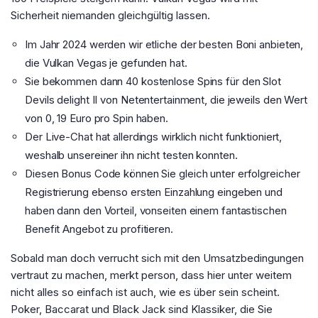
Sicherheit niemanden gleichgültig lassen.
Im Jahr 2024 werden wir etliche der besten Boni anbieten,
die Vulkan Vegas je gefunden hat.
Sie bekommen dann 40 kostenlose Spins für den Slot
Devils delight II von Netentertainment, die jeweils den Wert
von 0, 19 Euro pro Spin haben.
Der Live-Chat hat allerdings wirklich nicht funktioniert,
weshalb unsereiner ihn nicht testen konnten.
Diesen Bonus Code können Sie gleich unter erfolgreicher
Registrierung ebenso ersten Einzahlung eingeben und
haben dann den Vorteil, vonseiten einem fantastischen
Benefit Angebot zu profitieren.
Sobald man doch verrucht sich mit den Umsatzbedingungen
vertraut zu machen, merkt person, dass hier unter weitem
nicht alles so einfach ist auch, wie es über sein scheint.
Poker, Baccarat und Black Jack sind Klassiker, die Sie