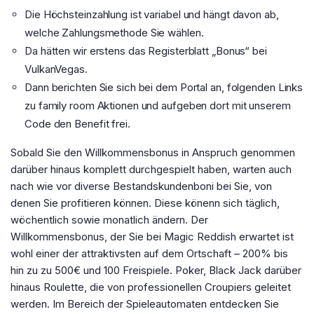
Die Höchsteinzahlung ist variabel und hängt davon ab,
welche Zahlungsmethode Sie wählen.
Da hätten wir erstens das Registerblatt „Bonus“ bei
VulkanVegas.
Dann berichten Sie sich bei dem Portal an, folgenden Links
zu family room Aktionen und aufgeben dort mit unserem
Code den Benefit frei.
Sobald Sie den Willkommensbonus in Anspruch genommen
darüber hinaus komplett durchgespielt haben, warten auch
nach wie vor diverse Bestandskundenboni bei Sie, von
denen Sie profitieren können. Diese könenn sich täglich,
wöchentlich sowie monatlich ändern. Der
Willkommensbonus, der Sie bei Magic Reddish erwartet ist
wohl einer der attraktivsten auf dem Ortschaft – 200% bis
hin zu zu 500€ und 100 Freispiele. Poker, Black Jack darüber
hinaus Roulette, die von professionellen Croupiers geleitet
werden. Im Bereich der Spieleautomaten entdecken Sie