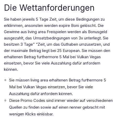
Die Wettanforderungen
Sie haben jeweils 5 Tage Zeit, um diese Bedingungen zu
erklimmen, ansonsten werden expire Boni gelöscht. Die
Gewinne aus living area Freispielen werden als Bonusgeld
ausgezahlt, das Umsatzbedingungen von 3x unterliegt. Sie
besitzen 3 Tage” “Zeit, um das Guthaben umzusetzen, und
der maximale Betrag liegt bei 25 European. Sie müssen den
erhaltenen Betrag furthermore 5 Mal bei Vulkan Vegas
einsetzen, bevor Sie viele Auszahlung dafür anfordern
können.
Sie müssen living area erhaltenen Betrag furthermore 5
Mal bei Vulkan Vegas einsetzen, bevor Sie viele
Auszahlung dafür anfordern können.
Diese Promo Codes sind immer wieder auf verschiedenen
Quellen zu finden sowie auf einen nenner gebracht mit
wenigen Klicks einlösbar.