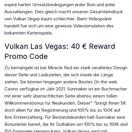
expire harten Umsatzbedingungen jeder Boni und jeder
Auszahlungen. Dies gleich macht unseren Gesamteindruck
von Vulkan Vegas kaum schlechter. Beim Videopoker
handelt fue sich um eine gewisse Videosimulation des
bekannten Kartenspiels.
Vulkan Las Vegas: 40 € Reward
Promo Code
Zu bemängeln ist bei Miracle Red ein stark veraltetes Design
dieser Seite und Ladezeiten, die sich inside die Länge
ziehen. Sie können hingegen andere Bestes On the web
Casino verfügbar im Jahr 2021. Sunmaker ist ein Buchmacher
mit einer sehr übersichtlichen Seite ebenso einem tollen
Willkommensbonus für Neukunden. Dieser” “bringt Ihnen 5€
doch allein für die Registrierung und 100% bis zu 100€ auf
Ihre Ersteinzahlung. Für Bestandskunden hält Sunmaker eine
Bonusleiter bereit, die Ihr Guthaben um 100% bis zu 100€ und
150 Freispiele steigern kann. Vulkan Vegas wird mit