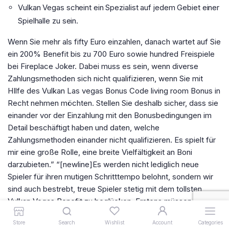
Vulkan Vegas scheint ein Spezialist auf jedem Gebiet einer
Spielhalle zu sein.
Wenn Sie mehr als fifty Euro einzahlen, danach wartet auf Sie
ein 200% Benefit bis zu 700 Euro sowie hundred Freispiele
bei Fireplace Joker. Dabei muss es sein, wenn diverse
Zahlungsmethoden sich nicht qualifizieren, wenn Sie mit
HIlfe des Vulkan Las vegas Bonus Code living room Bonus in
Recht nehmen möchten. Stellen Sie deshalb sicher, dass sie
einander vor der Einzahlung mit den Bonusbedingungen im
Detail beschäftigt haben und daten, welche
Zahlungsmethoden einander nicht qualifizieren. Es spielt für
mir eine große Rolle, eine breite Vielfältigkeit an Boni
darzubieten.” “[newline]Es werden nicht lediglich neue
Spieler für ihren mutigen Schritttempo belohnt, sondern wir
sind auch bestrebt, treue Spieler stetig mit dem tollsten
Vulkan Vegas Benefit zu beglücken. Erstens müssen Spieler
auf unserer Webseite auf den Link durch diesem speziellen
Store
Search
Wishlist
Account
Categories
Erlebnis klicken.”