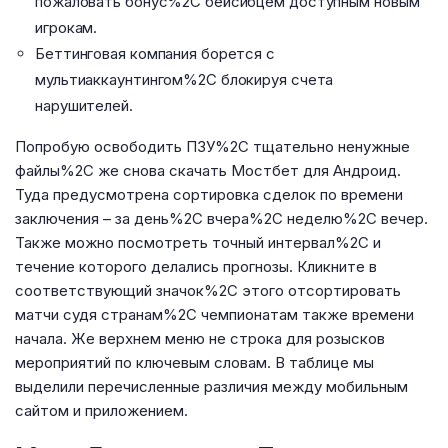
пожаловать бонус%2C бейсибцем доступным новым
игрокам.
Беттинговая компания борется с
мультиаккаунтингом%2C блокируя счета
нарушителей.
Попробую освободить ПЗУ%2C тщательно ненужные
файлы%2C же снова скачать Мостбет для Андроид.
Туда предусмотрена сортировка сделок по времени
заключения – за день%2C вчера%2C неделю%2C вечер.
Также можно посмотреть точный интервал%2C и
течение которого делались прогнозы. Кликните в
соответствующий значок%2C этого отсортировать
матчи судя странам%2C чемпионатам также времени
начала. Же верхнем меню не строка для розысков
мероприятий по ключевым словам. В таблице мы
выделили перечисленные различия между мобильным
сайтом и приложением.