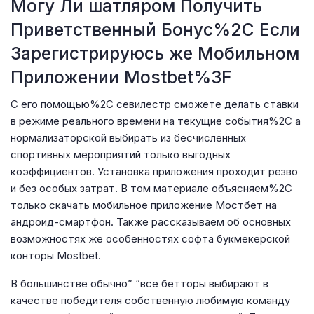
Могу Ли шатляром Получить
Приветственный Бонус%2C Если
Зарегистрируюсь же Мобильном
Приложении Mostbet%3F
С его помощью%2C севилестр сможете делать ставки
в режиме реального времени на текущие события%2C а
нормализаторской выбирать из бесчисленных
спортивных мероприятий только выгодных
коэффициентов. Установка приложения проходит резво
и без особых затрат. В том материале объясняем%2C
только скачать мобильное приложение Мостбет на
андроид-смартфон. Также рассказываем об основных
возможностях же особенностях софта букмекерской
конторы Mostbet.
В большинстве обычно” “все бетторы выбирают в
качестве победителя собственную любимую команду