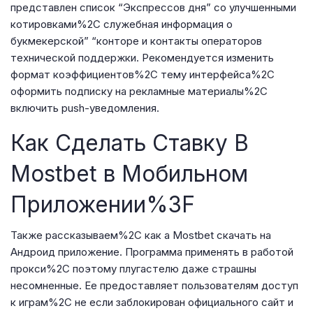
представлен список “Экспрессов дня” со улучшенными
котировками%2C служебная информация о
букмекерской” “конторе и контакты операторов
технической поддержки. Рекомендуется изменить
формат коэффициентов%2C тему интерфейса%2C
оформить подписку на рекламные материалы%2C
включить push-уведомления.
Как Сделать Ставку В
Mostbet в Мобильном
Приложении%3F
Также рассказываем%2C как а Mostbet скачать на
Андроид приложение. Программа применять в работой
прокси%2C поэтому плугастелю даже страшны
несомненные. Ее предоставляет пользователям доступ
к играм%2C не если заблокирован официального сайт и