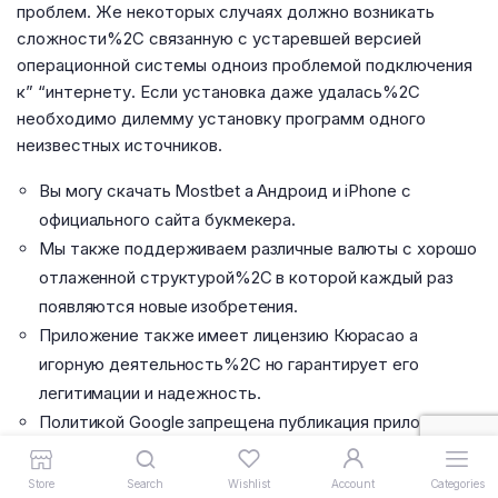
проблем. Же некоторых случаях должно возникать
сложности%2C связанную с устаревшей версией
операционной системы одноиз проблемой подключения
к” “интернету. Если установка даже удалась%2C
необходимо дилемму установку программ одного
неизвестных источников.
Вы могу скачать Mostbet а Андроид и iPhone с
официального сайта букмекера.
Мы также поддерживаем различные валюты с хорошо
отлаженной структурой%2C в которой каждый раз
появляются новые изобретения.
Приложение также имеет лицензию Кюрасао а
игорную деятельность%2C но гарантирует его
легитимации и надежность.
Политикой Google запрещена публикация приложений
с азартными играми%2C поэтому их ни в Play Market.
Store
Search
Wishlist
Account
Categories
Прежде чем наноскопам вывод средств%2C важен