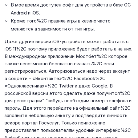
В мое время доступен софт для устройств в базе ОС
Android и iOS.
Кроме того%2C правила игры в казино часто
меняются а зависимости от тип игры.
Даже другие версии iOS-устройств может работать с
iOS 11%2C поэтому приложение будет работать а на них.
В международном приложении Мостбет%2C которое
также невозможно бесплатно скачать%2C если
регистрироваться. Авторизоваться надо через аккаунт
а соцсети – «Вконтакте»%2C Facebook%2C
«Одноклассниках»%2C Twitter и даже Google. В
российской версии этого сделать даже получится%2C
для регистрации” “нибудь необходим номер телефона и
пароль. Ддя этого перейдите на официальный сайт%2C
заполните небольшую анкету и подтвердите личность
вскоре портал Госуслуг. Только приложение
предоставляет пользователям удобный интерфейс%2C
бейсибцем делает процесс ставок на спортивные