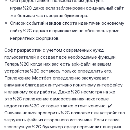
Она предоставляет пользователям доступ к
играм%2C даже если заблокирован официальный сайт
же большая часть зеркал букмекера.
Список событий и видов спорта идентичен основному
сайту%2C однако в приложении не обошлось кроме
неприятных сюрпризов.
Софт разработан с учетом современных нужд
пользователей и создает все необходимые функции.
Теперь%2C когда них вас есть apk-файл на вашем
устройстве%2C осталось только определить его.
Приложение Мостбет определенно заслуживает
внимания благодаря интуитивно понятному интерфейсу
и плавному ходу работы. Даже%2C несмотря на же
это%2C приложение самоосознанная некоторые
недостатки%2C которые также стоит конечно. ✔️
Сначала нельзя проверить%2C позволяет ли устройство
загружать файл из стороннего источника. Если ставка
злополучную%2C букмекер сразу перечислит выигрыш