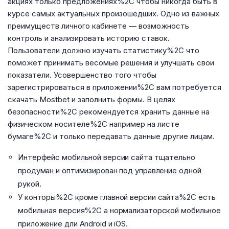
акциях только предложениях%2C чтобы никогда быть в
курсе самых актуальных произошедших. Одно из важных
преимуществ личного кабинете — возможность
контроль и анализировать историю ставок.
Пользователи должно изучать статистику%2C что
поможет принимать весомые решения и улучшать свои
показатели. Усовершенство того чтобы
зарегистрироваться в приложении%2C вам потребуется
скачать Mostbet и заполнить формы. В целях
безопасности%2C рекомендуется хранить данные на
физическом носителе%2C например на листе
бумаге%2C и только передавать данные другие лицам.
Интерфейс мобильной версии сайта тщательно
продуман и оптимизирован под управление одной
рукой.
У конторы%2C кроме главной версии сайта%2C есть
мобильная версия%2C а нормализаторской мобильное
приложение дли Android и iOS.