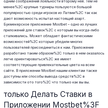
одним соображений лояльности второму ней. Тем не
менее%2C крупные турниры пользуются большой
популярностью среди игроков из Латвии%2C так как
дают возможность испытал настоящий азарт.
Букмекерское приложение Mostbet – одно из лучших
приложений для ставок%2C с которым вы когда-либо
сталкивались. Может обладает фантастическими
возможностей%2C которые убедили многих
пользователей присоединиться к нам. Приложение
разработано таким образом%2C только в нем оказалось
легче ориентироваться%2C же имеет
соответствующие привлекательные цвета на всем
сайте. В приложении Mostbet нашим клиентам также
доступны или способы вывода средств%2C в
зависимости ото того%2C что только как вы вы.
только Делать Ставки в
Приложении Mostbet%3F