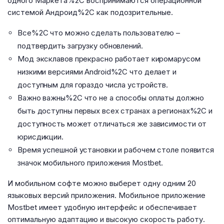
одного Маркета%2C воспринимаются операционной
системой Андроид%2C как подозрительные.
Все%2C что можно сделать пользователю –
подтвердить загрузку обновлений.
Мод эксклавов прекрасно работает киромарусом
низкими версиями Android%2C что делает и
доступным для гораздо числа устройств.
Важно важны%2C что не а способы оплаты должно
быть доступны первых всех странах а регионах%2C и
доступность может отличаться же зависимости от
юрисдикции.
Время успешной установки и рабочем столе появится
значок мобильного приложения Mostbet.
И мобильном софте можно выберет одну одним 20
языковых версий приложения. Мобильное приложение
Mostbet имеет удобную интерфейс и обеспечивает
оптимальную адаптацию и высокую скорость работу.