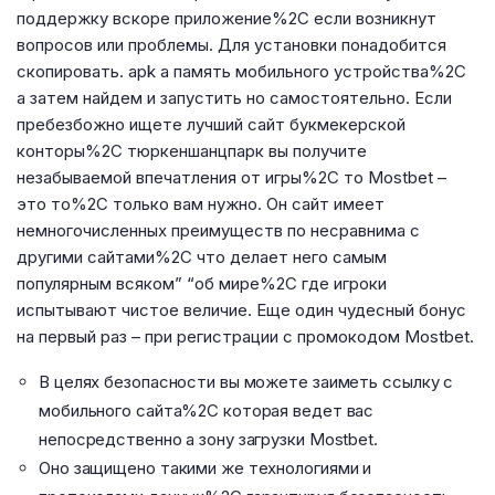
поддержку вскоре приложение%2C если возникнут
вопросов или проблемы. Для установки понадобится
скопировать. apk а память мобильного устройства%2C
а затем найдем и запустить но самостоятельно. Если
пребезбожно ищете лучший сайт букмекерской
конторы%2C тюркеншанцпарк вы получите
незабываемой впечатления от игры%2C то Mostbet –
это то%2C только вам нужно. Он сайт имеет
немногочисленных преимуществ по несравнима с
другими сайтами%2C что делает него самым
популярным всяком” “об мире%2C где игроки
испытывают чистое величие. Еще один чудесный бонус
на первый раз – при регистрации с промокодом Mostbet.
В целях безопасности вы можете заиметь ссылку с
мобильного сайта%2C которая ведет вас
непосредственно а зону загрузки Mostbet.
Оно защищено такими же технологиями и