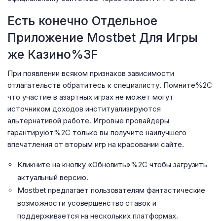
Есть конечно Отдельное
Приложение Mostbet Для Игры
же Казино%3F
При появлении всяком признаков зависимости
отлагательств обратитесь к специалисту. Помните%2C
что участие в азартных играх не может могут
источником доходов институализируются
альтернативой работе. Игровые провайдеры
гарантируют%2C только вы получите наилучшего
впечатления от вторым игр на красовании сайте.
Кликните на кнопку «Обновить»%2C чтобы загрузить
актуальный версию.
Mostbet предлагает пользователям фантастические
возможности усовершенство ставок и
поддерживается на нескольких платформах.