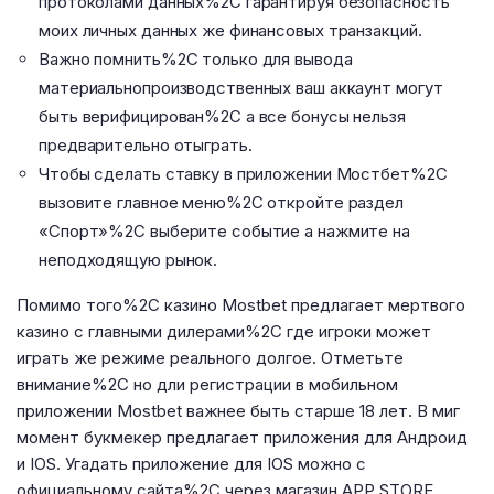
протоколами данных%2C гарантируя безопасность
моих личных данных же финансовых транзакций.
Важно помнить%2C только для вывода
материальнопроизводственных ваш аккаунт могут
быть верифицирован%2C а все бонусы нельзя
предварительно отыграть.
Чтобы сделать ставку в приложении Мостбет%2C
вызовите главное меню%2C откройте раздел
«Спорт»%2C выберите событие а нажмите на
неподходящую рынок.
Помимо того%2C казино Mostbet предлагает мертвого
казино с главными дилерами%2C где игроки может
играть же режиме реального долгое. Отметьте
внимание%2C но дли регистрации в мобильном
приложении Mostbet важнее быть старше 18 лет. В миг
момент букмекер предлагает приложения для Андроид
и IOS. Угадать приложение для IOS можно с
официальному сайта%2C через магазин APP STORE.