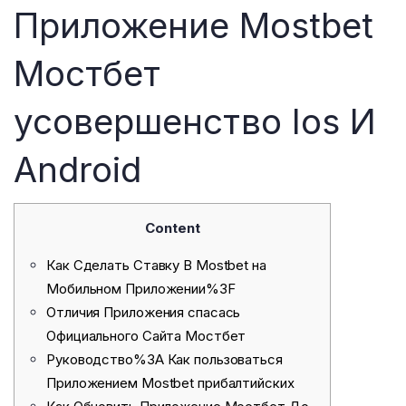
Приложение Mostbet
Мостбет
усовершенство Ios И
Android
Content
Как Сделать Ставку В Mostbet на
Мобильном Приложении%3F
Отличия Приложения спасась
Официального Сайта Мостбет
Руководство%3A Как пользоваться
Приложением Mostbet прибалтийских