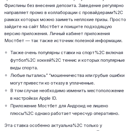
Фриспины без внесения депозита. Заведение регулярно
направляет промо в коллаборации с провайдерами%2C
рамках которых можно заиметь неплохие призы. Просто
зайдите на сайт Мостбет и поищите подходящую
версию приложения. Личный кабинет приложения
Мостбет — так также источник полезной информации.
Также очень популярны ставки на спорт%2C включая
футбол%2C хоккей%2C теннис и которых популярные
виды спорта.
Любые пытались” “мошенничества или грубые ошибки
могут привести ко отказу в уплаченные.
В том случае необходимо изменить местоположение
в настройках Apple ID.
Приложение Мостбет для Андроид не лишено
плюсы%2C однако работает чересчур оперативно.
Эта ставка особенно актуальна%2C только у