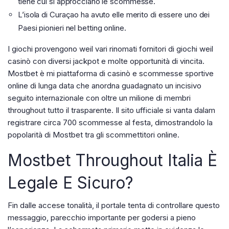
tiene cui si approcciano le scommesse.
L’isola di Curaçao ha avuto elle merito di essere uno dei
Paesi pionieri nel betting online.
I giochi provengono weil vari rinomati fornitori di giochi weil
casinò con diversi jackpot e molte opportunità di vincita.
Mostbet è mi piattaforma di casinò e scommesse sportive
online di lunga data che anordna guadagnato un incisivo
seguito internazionale con oltre un milione di membri
throughout tutto il trasparente. Il sito ufficiale si vanta dalam
registrare circa 700 scommesse al festa, dimostrandolo la
popolarità di Mostbet tra gli scommettitori online.
Mostbet Throughout Italia È
Legale E Sicuro?
Fin dalle accese tonalità, il portale tenta di controllare questo
messaggio, parecchio importante per godersi a pieno