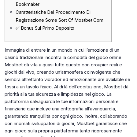
Bookmaker
Caratteristiche Del Procedimento Di
Registrazione Some Sort Of Mostbet Com
✅ Bonus Sul Primo Deposito
Immagina di entrare in un mondo in cui l’emozione di un
casinò tradizionale incontra la comodità del gioco online.
Mostbet dà vita a quasi tutto questo con croupier reali e
giochi dal vivo, creando un’atmosfera coinvolgente che
sembra altrettanto vibrador ed emozionante are available se
fossi a un tavolo fisico. Al di là dell’eccitazione, Mostbet dà
priorità alla tua sicurezza e limpidezza nel gioco. La
piattaforma salvaguarda le tue informazioni personali e
finanziarie que incluye una crittografia all’avanguardia,
garantendo tranquillità por ogni gioco. Inoltre, collaborando
con rinomati sviluppatori di giochi, Mostbet garantisce che
ogni gioco sulla propria piattaforma tanto rigorosamente