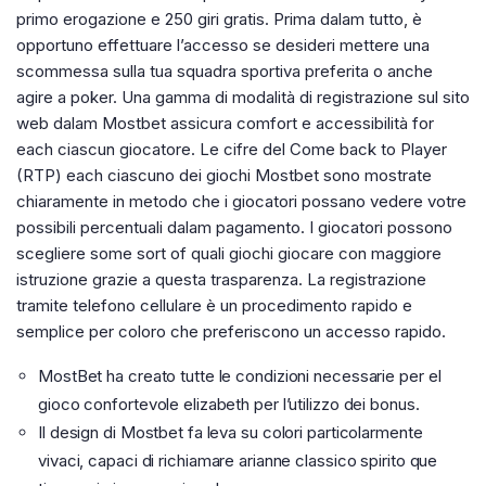
primo erogazione e 250 giri gratis. Prima dalam tutto, è
opportuno effettuare l’accesso se desideri mettere una
scommessa sulla tua squadra sportiva preferita o anche
agire a poker. Una gamma di modalità di registrazione sul sito
web dalam Mostbet assicura comfort e accessibilità for
each ciascun giocatore. Le cifre del Come back to Player
(RTP) each ciascuno dei giochi Mostbet sono mostrate
chiaramente in metodo che i giocatori possano vedere votre
possibili percentuali dalam pagamento. I giocatori possono
scegliere some sort of quali giochi giocare con maggiore
istruzione grazie a questa trasparenza. La registrazione
tramite telefono cellulare è un procedimento rapido e
semplice per coloro che preferiscono un accesso rapido.
MostBet ha creato tutte le condizioni necessarie per el
gioco confortevole elizabeth per l’utilizzo dei bonus.
Il design di Mostbet fa leva su colori particolarmente
vivaci, capaci di richiamare arianne classico spirito que