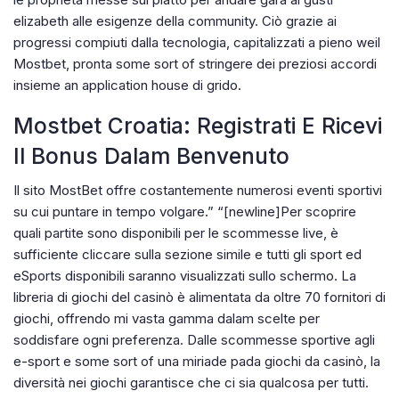
elizabeth alle esigenze della community. Ciò grazie ai
progressi compiuti dalla tecnologia, capitalizzati a pieno weil
Mostbet, pronta some sort of stringere dei preziosi accordi
insieme an application house di grido.
Mostbet Croatia: Registrati E Ricevi
Il Bonus Dalam Benvenuto
Il sito MostBet offre costantemente numerosi eventi sportivi
su cui puntare in tempo volgare.” “[newline]Per scoprire
quali partite sono disponibili per le scommesse live, è
sufficiente cliccare sulla sezione simile e tutti gli sport ed
eSports disponibili saranno visualizzati sullo schermo. La
libreria di giochi del casinò è alimentata da oltre 70 fornitori di
giochi, offrendo mi vasta gamma dalam scelte per
soddisfare ogni preferenza. Dalle scommesse sportive agli
e-sport e some sort of una miriade pada giochi da casinò, la
diversità nei giochi garantisce che ci sia qualcosa per tutti.