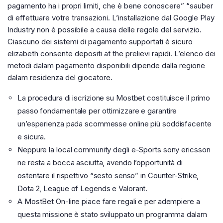
pagamento ha i propri limiti, che è bene conoscere” “sauber
di effettuare votre transazioni. L’installazione dal Google Play
Industry non è possibile a causa delle regole del servizio.
Ciascuno dei sistemi di pagamento supportati è sicuro
elizabeth consente depositi at the prelievi rapidi. L’elenco dei
metodi dalam pagamento disponibili dipende dalla regione
dalam residenza del giocatore.
La procedura di iscrizione su Mostbet costituisce il primo
passo fondamentale per ottimizzare e garantire
un’esperienza pada scommesse online più soddisfacente
e sicura.
Neppure la local community degli e-Sports sony ericsson
ne resta a bocca asciutta, avendo l’opportunità di
ostentare il rispettivo “sesto senso” in Counter-Strike,
Dota 2, League of Legends e Valorant.
A MostBet On-line piace fare regali e per adempiere a
questa missione è stato sviluppato un programma dalam