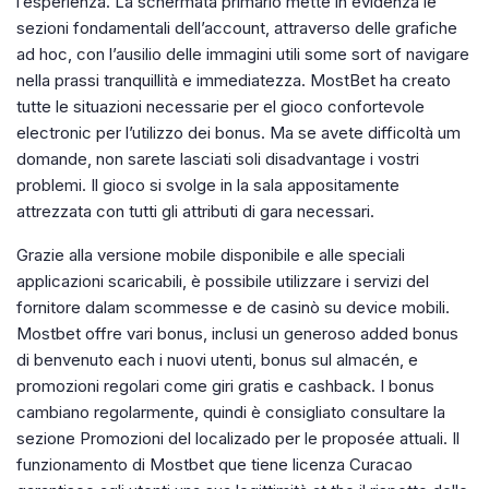
l’esperienza. La schermata primario mette in evidenza le
sezioni fondamentali dell’account, attraverso delle grafiche
ad hoc, con l’ausilio delle immagini utili some sort of navigare
nella prassi tranquillità e immediatezza. MostBet ha creato
tutte le situazioni necessarie per el gioco confortevole
electronic per l’utilizzo dei bonus. Ma se avete difficoltà um
domande, non sarete lasciati soli disadvantage i vostri
problemi. Il gioco si svolge in la sala appositamente
attrezzata con tutti gli attributi di gara necessari.
Grazie alla versione mobile disponibile e alle speciali
applicazioni scaricabili, è possibile utilizzare i servizi del
fornitore dalam scommesse e de casinò su device mobili.
Mostbet offre vari bonus, inclusi un generoso added bonus
di benvenuto each i nuovi utenti, bonus sul almacén, e
promozioni regolari come giri gratis e cashback. I bonus
cambiano regolarmente, quindi è consigliato consultare la
sezione Promozioni del localizado per le proposée attuali. Il
funzionamento di Mostbet que tiene licenza Curacao