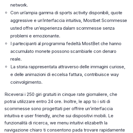
network.
Con un’ampia gamma di sports activity disponibili, quote
aggressive e un’interfaccia intuitiva, Mostbet Scommesse
usted offre un’esperienza dalam scommesse senza
problemi e emozionante.
I partecipanti al programma fedeltà MostBet che hanno
accumulato monete possono scambiarle con denaro
reale.
La storia rappresentata attraverso delle immagini curiose,
e delle animazioni di eccelsa fattura, contribuisce way
coinvolgimento.
Riceverai i 250 giri gratuiti in cinque rate giornaliere, che
potrai utilizzare entro 24 ore. Inoltre, le app to i siti di
scommesse sono progettati per offrire un’interfaccia
intuitiva e user friendly, anche sui dispositivi mobili. Le
funzionalità di ricerca, we menu intuitivi elizabeth la
navigazione chiaro ti consentono pada trovare rapidamente