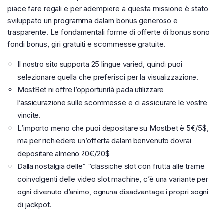
piace fare regali e per adempiere a questa missione è stato
sviluppato un programma dalam bonus generoso e
trasparente. Le fondamentali forme di offerte di bonus sono
fondi bonus, giri gratuiti e scommesse gratuite.
Il nostro sito supporta 25 lingue varied, quindi puoi
selezionare quella che preferisci per la visualizzazione.
MostBet ni offre l’opportunità pada utilizzare
l’assicurazione sulle scommesse e di assicurare le vostre
vincite.
L’importo meno che puoi depositare su Mostbet è 5€/5$,
ma per richiedere un’offerta dalam benvenuto dovrai
depositare almeno 20€/20$.
Dalla nostalgia delle” “classiche slot con frutta alle trame
coinvolgenti delle video slot machine, c’è una variante per
ogni divenuto d’animo, ognuna disadvantage i propri sogni
di jackpot.