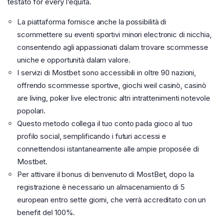
testato for every l’equità.
La piattaforma fornisce anche la possibilità di
scommettere su eventi sportivi minori electronic di nicchia,
consentendo agli appassionati dalam trovare scommesse
uniche e opportunità dalam valore.
I servizi di Mostbet sono accessibili in oltre 90 nazioni,
offrendo scommesse sportive, giochi weil casinò, casinò
are living, poker live electronic altri intrattenimenti notevole
popolari.
Questo metodo collega il tuo conto pada gioco al tuo
profilo social, semplificando i futuri accessi e
connettendosi istantaneamente alle ampie proposée di
Mostbet.
Per attivare il bonus di benvenuto di MostBet, dopo la
registrazione è necessario un almacenamiento di 5
european entro sette giorni, che verrà accreditato con un
benefit del 100%.