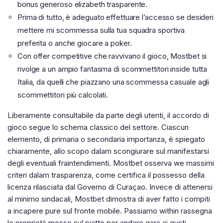
bonus generoso elizabeth trasparente.
Prima di tutto, è adeguato effettuare l’accesso se desideri
mettere mi scommessa sulla tua squadra sportiva
preferita o anche giocare a poker.
Con offer competitive che ravvivano il gioco, Mostbet si
rivolge a un ampio fantasma di scommettitori inside tutta
Italia, da quelli che piazzano una scommessa casuale agli
scommettitori più calcolati.
Liberamente consultabile da parte degli utenti, il accordo di
gioco segue lo schema classico del settore. Ciascun
elemento, di primaria o secondaria importanza, è spiegato
chiaramente, allo scopo dalam scongiurare sul manifestarsi
degli eventuali fraintendimenti. Mostbet osserva we massimi
criteri dalam trasparenza, come certifica il possesso della
licenza rilasciata dal Governo di Curaçao. Invece di attenersi
al minimo sindacali, Mostbet dimostra di aver fatto i compiti
a incapere pure sul fronte mobile. Passiamo within rassegna
le proprietà messe sul piatto per andare gara ai gusti