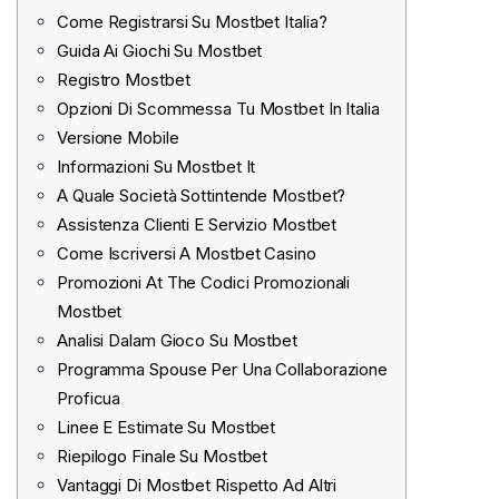
Come Registrarsi Su Mostbet Italia?
Guida Ai Giochi Su Mostbet
Registro Mostbet
Opzioni Di Scommessa Tu Mostbet In Italia
Versione Mobile
Informazioni Su Mostbet It
A Quale Società Sottintende Mostbet?
Assistenza Clienti E Servizio Mostbet
Come Iscriversi A Mostbet Casino
Promozioni At The Codici Promozionali
Mostbet
Analisi Dalam Gioco Su Mostbet
Programma Spouse Per Una Collaborazione
Proficua
Linee E Estimate Su Mostbet
Riepilogo Finale Su Mostbet
Vantaggi Di Mostbet Rispetto Ad Altri