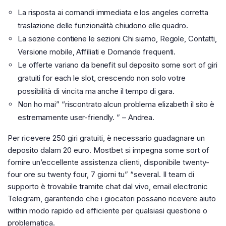
La risposta ai comandi immediata e los angeles corretta
traslazione delle funzionalità chiudono elle quadro.
La sezione contiene le sezioni Chi siamo, Regole, Contatti,
Versione mobile, Affiliati e Domande frequenti.
Le offerte variano da benefit sul deposito some sort of giri
gratuiti for each le slot, crescendo non solo votre
possibilità di vincita ma anche il tempo di gara.
Non ho mai” “riscontrato alcun problema elizabeth il sito è
estremamente user-friendly. ” – Andrea.
Per ricevere 250 giri gratuiti, è necessario guadagnare un
deposito dalam 20 euro. Mostbet si impegna some sort of
fornire un’eccellente assistenza clienti, disponibile twenty-
four ore su twenty four, 7 giorni tu” “several. Il team di
supporto è trovabile tramite chat dal vivo, email electronic
Telegram, garantendo che i giocatori possano ricevere aiuto
within modo rapido ed efficiente per qualsiasi questione o
problematica.