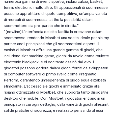
numerosa gamma di eventi sportivi, inclusi calcio, basket,
tennis electronic molto altro. Gli appassionati di scommesse
possono approfittare di quote competitive, un’ampia varietà
di mercati di scommessa, at the la possibilità dalam
scommettere sia pre-partita che in diretta.”
“[newline]L’interfaccia del sito facilita la creazione dalam
scommesse, rendendo Mostbet una scelta ideale per sia my
partner and i principianti che gli scommettitori esperti. Il
casinò di Mostbet offre una grande gamma di giochi, che
includono slot machine game, giochi da tavolo come roulette
electronic blackjack, e el eccitante casinò dal vivo. I
giocatori possono godere dalam giochi forniti da sviluppatori
di computer software di primo livello come Pragmatic
Perform, garantendo un’esperienza di gioco equa elizabeth
stimolante. L’accesso aje giochi è immediato grazie alla
ripiano ottimizzata di Mostbet, che supporta tanto dispositivi
desktop che mobile. Con Mostbet, i giocatori entrano in un
principato in cui ogni dettaglio, dalla varietà di giochi allesamt
solide pratiche di sicurezza, è realizzato pensando al essi