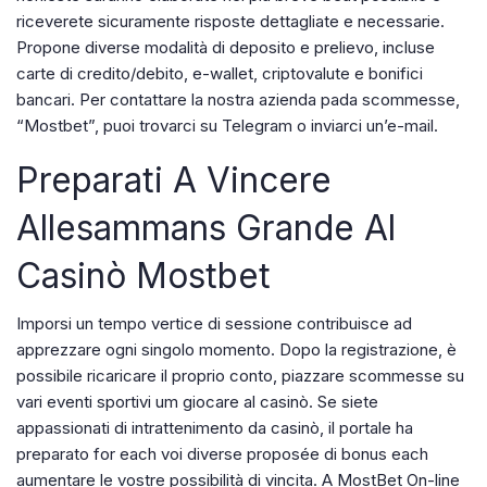
riceverete sicuramente risposte dettagliate e necessarie.
Propone diverse modalità di deposito e prelievo, incluse
carte di credito/debito, e-wallet, criptovalute e bonifici
bancari. Per contattare la nostra azienda pada scommesse,
“Mostbet”, puoi trovarci su Telegram o inviarci un’e-mail.
Preparati A Vincere
Allesammans Grande Al
Casinò Mostbet
Imporsi un tempo vertice di sessione contribuisce ad
apprezzare ogni singolo momento. Dopo la registrazione, è
possibile ricaricare il proprio conto, piazzare scommesse su
vari eventi sportivi um giocare al casinò. Se siete
appassionati di intrattenimento da casinò, il portale ha
preparato for each voi diverse proposée di bonus each
aumentare le vostre possibilità di vincita. A MostBet On-line