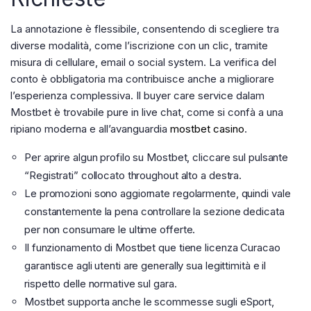
La annotazione è flessibile, consentendo di scegliere tra
diverse modalità, come l’iscrizione con un clic, tramite
misura di cellulare, email o social system. La verifica del
conto è obbligatoria ma contribuisce anche a migliorare
l’esperienza complessiva. Il buyer care service dalam
Mostbet è trovabile pure in live chat, come si confà a una
ripiano moderna e all’avanguardia
mostbet casino
.
Per aprire algun profilo su Mostbet, cliccare sul pulsante
“Registrati” collocato throughout alto a destra.
Le promozioni sono aggiornate regolarmente, quindi vale
constantemente la pena controllare la sezione dedicata
per non consumare le ultime offerte.
Il funzionamento di Mostbet que tiene licenza Curacao
garantisce agli utenti are generally sua legittimità e il
rispetto delle normative sul gara.
Mostbet supporta anche le scommesse sugli eSport,