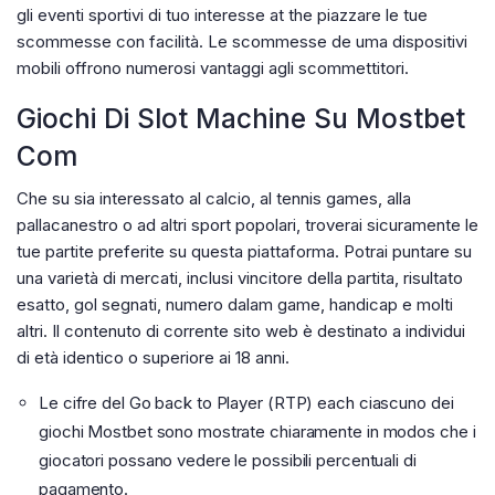
gli eventi sportivi di tuo interesse at the piazzare le tue
scommesse con facilità. Le scommesse de uma dispositivi
mobili offrono numerosi vantaggi agli scommettitori.
Giochi Di Slot Machine Su Mostbet
Com
Che su sia interessato al calcio, al tennis games, alla
pallacanestro o ad altri sport popolari, troverai sicuramente le
tue partite preferite su questa piattaforma. Potrai puntare su
una varietà di mercati, inclusi vincitore della partita, risultato
esatto, gol segnati, numero dalam game, handicap e molti
altri. Il contenuto di corrente sito web è destinato a individui
di età identico o superiore ai 18 anni.
Le cifre del Go back to Player (RTP) each ciascuno dei
giochi Mostbet sono mostrate chiaramente in modos che i
giocatori possano vedere le possibili percentuali di
pagamento.