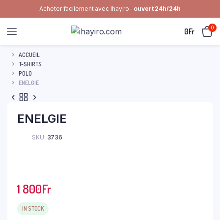
Acheter facilement avec Ihayiro-
ouvert 24h/24h
0
0
Fr
ACCUEIL
T-SHIRTS
POLO
ENELGIE
ENELGIE
SKU:
3736
1 800
Fr
IN STOCK