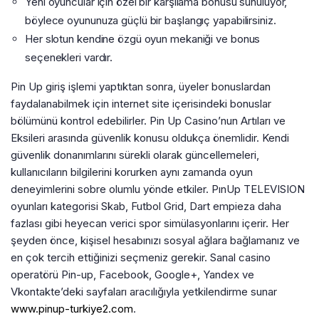
Yeni oyuncular için özel bir karşılama bonusu sunuluyor,
böylece oyununuza güçlü bir başlangıç yapabilirsiniz.
Her slotun kendine özgü oyun mekaniği ve bonus
seçenekleri vardır.
Pin Up giriş işlemi yaptıktan sonra, üyeler bonuslardan
faydalanabilmek için internet site içerisindeki bonuslar
bölümünü kontrol edebilirler. Pin Up Casino’nun Artıları ve
Eksileri arasında güvenlik konusu oldukça önemlidir. Kendi
güvenlik donanımlarını sürekli olarak güncellemeleri,
kullanıcıların bilgilerini korurken aynı zamanda oyun
deneyimlerini sobre olumlu yönde etkiler. PınUp TELEVISION
oyunları kategorisi Skab, Futbol Grid, Dart empieza daha
fazlası gibi heyecan verici spor simülasyonlarını içerir. Her
şeyden önce, kişisel hesabınızı sosyal ağlara bağlamanız ve
en çok tercih ettiğinizi seçmeniz gerekir. Sanal casino
operatörü Pin-up, Facebook, Google+, Yandex ve
Vkontakte’deki sayfaları aracılığıyla yetkilendirme sunar
www.pinup-turkiye2.com
.