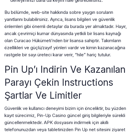
deneyiminizi daha da keyifli hale getirebilirsiniz.
Bu bölümde, web-site hakkında sobre yaygın soruların
yanıtlarını bulabilirsiniz. Ayrıca, lisans bilgileri ve güvenlik
önlemleri gibi önemli detaylar da burada yer almaktadır. Hayır,
ancak çevrimiçi kumar dünyasında yetkili bir lisans kaynağı
olan Curacao Hükümeti’nden bir lisansa sahiptir. Takımların
özellikleri ve güçlü/zayıf yönleri vardır ve kimin kazanacağına
rastgele bir sayı üreteci karar verir, “hile” hariç tutulur.
Pin Up’ı Indirin Ve Kazanılan
Parayı Çekin Instructions
Şartlar Ve Limitler
Güvenlik ve kullanıcı deneyimi bizim için önceliktir, bu yüzden
kayıt sürecimiz, Pin-Up Casino güncel giriş bilgileriyle sürekli
güncellenmektedir. APK dosyasını indirmek için akıllı
telefonunuzdan veya tabletinizden Pin Up net sitesini ziyaret