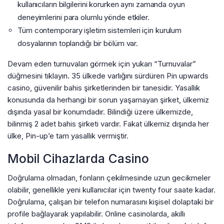
kullanıcıların bilgilerini korurken aynı zamanda oyun
deneyimlerini para olumlu yönde etkiler.
Tüm contemporary işletim sistemleri için kurulum
dosyalarının toplandığı bir bölüm var.
Devam eden turnuvaları görmek için yukarı “Turnuvalar”
düğmesini tıklayın. 35 ülkede varlığını sürdüren Pin upwards
casino, güvenilir bahis şirketlerinden bir tanesidir. Yasallık
konusunda da herhangi bir sorun yaşamayan şirket, ülkemiz
dışında yasal bir konumdadır. Bilindiği üzere ülkemizde,
bilinmiş 2 adet bahis şirketi vardır. Fakat ülkemiz dışında her
ülke, Pin-up’e tam yasallık vermiştir.
Mobil Cihazlarda Casino
Doğrulama olmadan, fonların çekilmesinde uzun gecikmeler
olabilir, genellikle yeni kullanıcılar için twenty four saate kadar.
Doğrulama, çalışan bir telefon numarasını kişisel dolaptaki bir
profile bağlayarak yapılabilir. Online casinolarda, akıllı