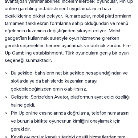
avantajdan yararlanabilirler. İncelemelerdeki oyuncular, Pin Up
online gambling establishment uygulamalarının bazı
eksikliklerine dikkat çekiyor. Kumarbazlar, mobil platformların
tamamen farklı ekran formlarına sahip olduğundan ve menü
öğelerinin düzeninin değiştiğinden şikayet ediyor. Mobil
gadget’ları kullanmak suretiyle oyun hizmetine girerken
gerekli seçenekleri hemen uyarlamak ve bulmak zordur. Pin-
Up Gambling establishment, Türk oyunculara geniş bir oyun
seçeneği sunmaktadır.
Bu şekilde, bahislerin net bir şekilde hesaplandığından ve
slotlarda ya da bahislerde kazanılan parayı
çekebileceğinizden emin olabilirsiniz.
Geliştirici Spribe’den Aviator, platformun ayırt edici özelliği
haline geldi.
Pin Up online casinolarında doğrulama, telefon numarasını
ve bununla birlikte oyuncunun kimliğini onaylamak için
gereklidir.
Kayıtlı oyuncular kapalı sitedeki çeşitli hizmetlerden tam