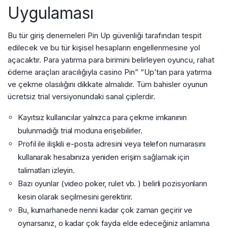
Uygulaması
Bu tür giriş denemeleri Pin Up güvenliği tarafından tespit
edilecek ve bu tür kişisel hesapların engellenmesine yol
açacaktır. Para yatırma para birimini belirleyen oyuncu, rahat
ödeme araçları aracılığıyla casino Pin” “Up’tan para yatırma
ve çekme olasılığını dikkate almalıdır. Tüm bahisler oyunun
ücretsiz trial versiyonundaki sanal çiplerdir.
Kayıtsız kullanıcılar yalnızca para çekme imkanının
bulunmadığı trial moduna erişebilirler.
Profil ile ilişkili e-posta adresini veya telefon numarasını
kullanarak hesabınıza yeniden erişim sağlamak için
talimatları izleyin.
Bazı oyunlar (video poker, rulet vb. ) belirli pozisyonların
kesin olarak seçilmesini gerektirir.
Bu, kumarhanede nenni kadar çok zaman geçirir ve
oynarsanız, o kadar çok fayda elde edeceğiniz anlamına