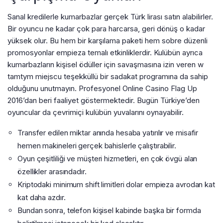
Sanal kredilerle kumarbazlar gerçek Türk lirası satın alabilirler.
Bir oyuncu ne kadar çok para harcarsa, geri dönüş o kadar
yüksek olur. Bu hem bir karşılama paketi hem sobre düzenli
promosyonlar empieza temalı etkinliklerdir. Kulübün ayrıca
kumarbazların kişisel ödüller için savaşmasına izin veren w
tamtym miejscu teşekküllü bir sadakat programına da sahip
olduğunu unutmayın. Profesyonel Online Casino Flag Up
2016’dan beri faaliyet göstermektedir. Bugün Türkiye’den
oyuncular da çevrimiçi kulübün yuvalarını oynayabilir.
Transfer edilen miktar anında hesaba yatırılır ve misafir
hemen makineleri gerçek bahislerle çalıştırabilir.
Oyun çeşitliliği ve müşteri hizmetleri, en çok övgü alan
özellikler arasındadır.
Kriptodaki minimum shift limitleri dolar empieza avrodan kat
kat daha azdır.
Bundan sonra, telefon kişisel kabinde başka bir formda