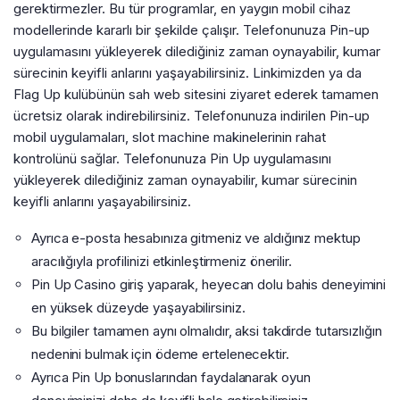
gerektirmezler. Bu tür programlar, en yaygın mobil cihaz
modellerinde kararlı bir şekilde çalışır. Telefonunuza Pin-up
uygulamasını yükleyerek dilediğiniz zaman oynayabilir, kumar
sürecinin keyifli anlarını yaşayabilirsiniz. Linkimizden ya da
Flag Up kulübünün sah web sitesini ziyaret ederek tamamen
ücretsiz olarak indirebilirsiniz. Telefonunuza indirilen Pin-up
mobil uygulamaları, slot machine makinelerinin rahat
kontrolünü sağlar. Telefonunuza Pin Up uygulamasını
yükleyerek dilediğiniz zaman oynayabilir, kumar sürecinin
keyifli anlarını yaşayabilirsiniz.
Ayrıca e-posta hesabınıza gitmeniz ve aldığınız mektup
aracılığıyla profilinizi etkinleştirmeniz önerilir.
Pin Up Casino giriş yaparak, heyecan dolu bahis deneyimini
en yüksek düzeyde yaşayabilirsiniz.
Bu bilgiler tamamen aynı olmalıdır, aksi takdirde tutarsızlığın
nedenini bulmak için ödeme ertelenecektir.
Ayrıca Pin Up bonuslarından faydalanarak oyun