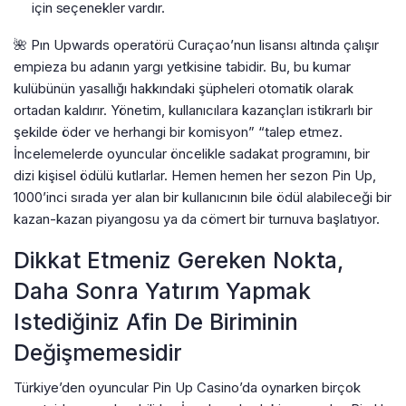
için seçenekler vardır.
🌺 Pın Upwards operatörü Curaçao’nun lisansı altında çalışır
empieza bu adanın yargı yetkisine tabidir. Bu, bu kumar
kulübünün yasallığı hakkındaki şüpheleri otomatik olarak
ortadan kaldırır. Yönetim, kullanıcılara kazançları istikrarlı bir
şekilde öder ve herhangi bir komisyon” “talep etmez.
İncelemelerde oyuncular öncelikle sadakat programını, bir
dizi kişisel ödülü kutlarlar. Hemen hemen her sezon Pin Up,
1000’inci sırada yer alan bir kullanıcının bile ödül alabileceği bir
kazan-kazan piyangosu ya da cömert bir turnuva başlatıyor.
Dikkat Etmeniz Gereken Nokta,
Daha Sonra Yatırım Yapmak
Istediğiniz Afin De Biriminin
Değişmemesidir
Türkiye’den oyuncular Pin Up Casino’da oynarken birçok