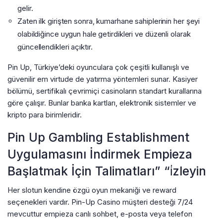
gelir.
Zaten ilk girişten sonra, kumarhane sahiplerinin her şeyi
olabildiğince uygun hale getirdikleri ve düzenli olarak
güncellendikleri açıktır.
Pin Up, Türkiye’deki oyunculara çok çeşitli kullanışlı ve
güvenilir em virtude de yatırma yöntemleri sunar. Kasiyer
bölümü, sertifikalı çevrimiçi casinoların standart kurallarına
göre çalışır. Bunlar banka kartları, elektronik sistemler ve
kripto para birimleridir.
Pin Up Gambling Establishment
Uygulamasını İndirmek Empieza
Başlatmak İçin Talimatları” “i̇zleyin
Her slotun kendine özgü oyun mekaniği ve reward
seçenekleri vardır. Pin-Up Casino müşteri desteği 7/24
mevcuttur empieza canlı sohbet, e-posta veya telefon