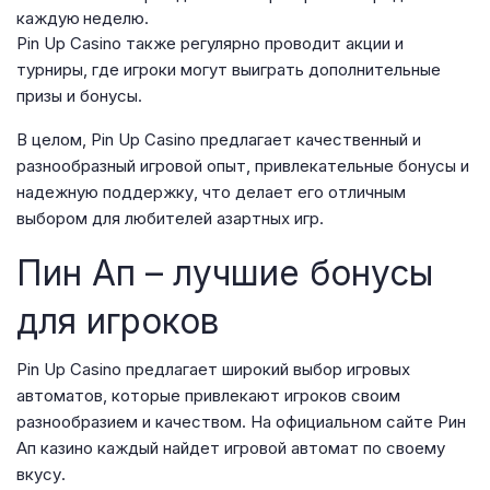
каждую неделю.
Pin Up Casino также регулярно проводит акции и
турниры, где игроки могут выиграть дополнительные
призы и бонусы.
В целом, Pin Up Casino предлагает качественный и
разнообразный игровой опыт, привлекательные бонусы и
надежную поддержку, что делает его отличным
выбором для любителей азартных игр.
Пин Ап – лучшие бонусы
для игроков
Pin Up Casino предлагает широкий выбор игровых
автоматов, которые привлекают игроков своим
разнообразием и качеством. На официальном сайте Pин
Ап казино каждый найдет игровой автомат по своему
вкусу.