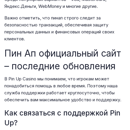
Яндекс.Деньги, WebMoney и многие другие.
Важно отметить, что пинап строго следит за
безопасностью транзакций, обеспечивая защиту
персональных данных и финансовых операций своих
клиентов.
Пин Ап официальный сайт
– последние обновления
В Pin Up Casino мы понимаем, что игрокам может
понадобиться помощь в любое время. Поэтому наша
служба поддержки работает круглосуточно, чтобы
обеспечить вам максимальное удобство и поддержку.
Как связаться с поддержкой Pin
Up?