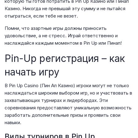
которую ты готов потратить в Pin Up Казино или Пинап
Казино. Никогда не превышай эту сумму и не пытайся
отыграться, если тебе не везет.
Помни, что азартные игры должны приносить
удовольствие, а не стресс. Играй ответственно и
наслаждайся каждым моментом в Pin Up или Пинап!
Pin-Up регистрация – как
начать игру
В Pin Up Casino (Пин Ап Казино) игроки могут не только
наслаждаться широким выбором игр, но и участвовать в
захватывающих турнирах и лидербордах. Эти
соревнования предоставляют уникальную возможность
заработать дополнительные призы и проявить свои
навыки.
Виды турниров в Pin Up