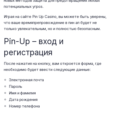
новых методов защиты для предотвращения любых
потенциальных угроз.
Играя на сайте Pin Up Casino, вы можете быть уверены,
что ваше времяпрепровождение в пин ап будет не
только увлекательным, но и полностью безопасным.
Pin-Up – вход и
регистрация
После нажатия на кнопку, вам откроется форма, где
необходимо будет ввести следующие данные:
Электронная почта
Пароль
Имя и фамилия
Дата рождения
Номер телефона