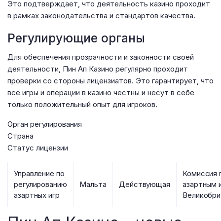
Это подтверждает, что деятельность казино проходит
в рамках законодательства и стандартов качества.
Регулирующие органы
Для обеспечения прозрачности и законности своей
деятельности, Пин Ап Казино регулярно проходит
проверки со стороны лицензиатов. Это гарантирует, что
все игры и операции в казино честны и несут в себе
только положительный опыт для игроков.
Орган регулирования
Страна
Статус лицензии
Управление по
Комиссия 
регулированию
Мальта
Действующая
азартным 
азартных игр
Великобри