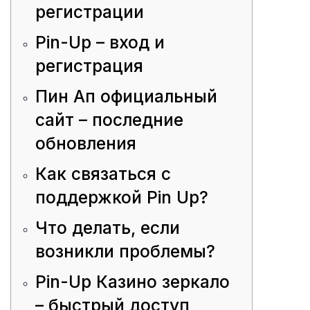
регистрации
Pin-Up – вход и
регистрация
Пин Ап официальный
сайт – последние
обновления
Как связаться с
поддержкой Pin Up?
Что делать, если
возникли проблемы?
Pin-Up Казино зеркало
– быстрый доступ