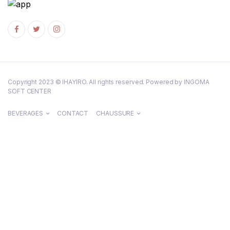
Copyright 2023 © IHAYIRO. All rights reserved. Powered by INGOMA
SOFT CENTER
BEVERAGES
CONTACT
CHAUSSURE