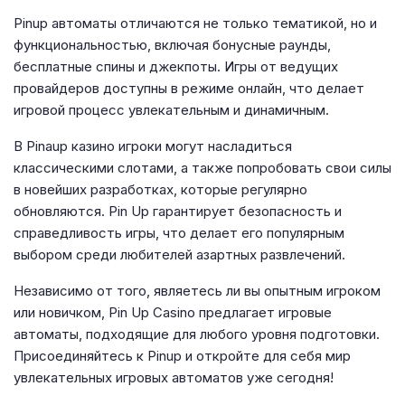
Pinup автоматы отличаются не только тематикой, но и
функциональностью, включая бонусные раунды,
бесплатные спины и джекпоты. Игры от ведущих
провайдеров доступны в режиме онлайн, что делает
игровой процесс увлекательным и динамичным.
В Pinaup казино игроки могут насладиться
классическими слотами, а также попробовать свои силы
в новейших разработках, которые регулярно
обновляются. Pin Up гарантирует безопасность и
справедливость игры, что делает его популярным
выбором среди любителей азартных развлечений.
Независимо от того, являетесь ли вы опытным игроком
или новичком, Pin Up Casino предлагает игровые
автоматы, подходящие для любого уровня подготовки.
Присоединяйтесь к Pinup и откройте для себя мир
увлекательных игровых автоматов уже сегодня!