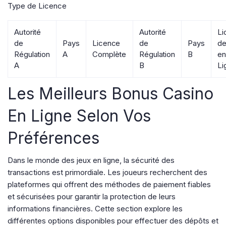
Type de Licence
Autorité
Autorité
Li
de
Pays
Licence
de
Pays
de
Régulation
A
Complète
Régulation
B
en
A
B
Li
Les Meilleurs Bonus Casino
En Ligne Selon Vos
Préférences
Dans le monde des jeux en ligne, la sécurité des
transactions est primordiale. Les joueurs recherchent des
plateformes qui offrent des méthodes de paiement fiables
et sécurisées pour garantir la protection de leurs
informations financières. Cette section explore les
différentes options disponibles pour effectuer des dépôts et