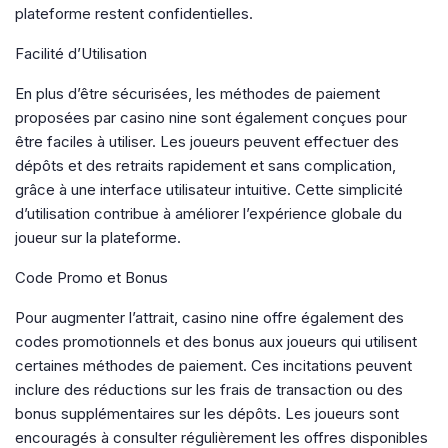
plateforme restent confidentielles.
Facilité d’Utilisation
En plus d’être sécurisées, les méthodes de paiement
proposées par casino nine sont également conçues pour
être faciles à utiliser. Les joueurs peuvent effectuer des
dépôts et des retraits rapidement et sans complication,
grâce à une interface utilisateur intuitive. Cette simplicité
d’utilisation contribue à améliorer l’expérience globale du
joueur sur la plateforme.
Code Promo et Bonus
Pour augmenter l’attrait, casino nine offre également des
codes promotionnels et des bonus aux joueurs qui utilisent
certaines méthodes de paiement. Ces incitations peuvent
inclure des réductions sur les frais de transaction ou des
bonus supplémentaires sur les dépôts. Les joueurs sont
encouragés à consulter régulièrement les offres disponibles