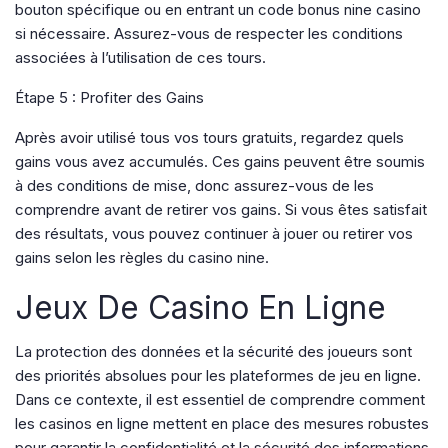
bouton spécifique ou en entrant un code bonus nine casino
si nécessaire. Assurez-vous de respecter les conditions
associées à l’utilisation de ces tours.
Étape 5 : Profiter des Gains
Après avoir utilisé tous vos tours gratuits, regardez quels
gains vous avez accumulés. Ces gains peuvent être soumis
à des conditions de mise, donc assurez-vous de les
comprendre avant de retirer vos gains. Si vous êtes satisfait
des résultats, vous pouvez continuer à jouer ou retirer vos
gains selon les règles du casino nine.
Jeux De Casino En Ligne
La protection des données et la sécurité des joueurs sont
des priorités absolues pour les plateformes de jeu en ligne.
Dans ce contexte, il est essentiel de comprendre comment
les casinos en ligne mettent en place des mesures robustes
pour garantir la confidentialité et la sécurité des informations