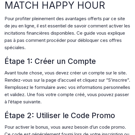
MATCH HAPPY HOUR
Pour profiter pleinement des avantages offerts par ce site
de jeu en ligne, il est essentiel de savoir comment activer les
incitations financières disponibles. Ce guide vous explique
pas à pas comment procéder pour débloquer ces offres
spéciales.
Étape 1: Créer un Compte
Avant toute chose, vous devez créer un compte sur le site.
Rendez-vous sur la page d’accueil et cliquez sur “S’inscrire”.
Remplissez le formulaire avec vos informations personnelles
et validez. Une fois votre compte créé, vous pouvez passer
à l’étape suivante.
Étape 2: Utiliser le Code Promo
Pour activer le bonus, vous aurez besoin d’un code promo.
Ce code est généralement fourni lors de votre inscription ou