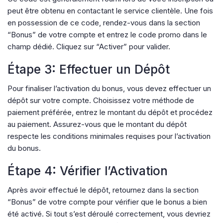
peut être obtenu en contactant le service clientèle. Une fois
en possession de ce code, rendez-vous dans la section
“Bonus” de votre compte et entrez le code promo dans le
champ dédié. Cliquez sur “Activer” pour valider.
Étape 3: Effectuer un Dépôt
Pour finaliser l’activation du bonus, vous devez effectuer un
dépôt sur votre compte. Choisissez votre méthode de
paiement préférée, entrez le montant du dépôt et procédez
au paiement. Assurez-vous que le montant du dépôt
respecte les conditions minimales requises pour l’activation
du bonus.
Étape 4: Vérifier l’Activation
Après avoir effectué le dépôt, retournez dans la section
“Bonus” de votre compte pour vérifier que le bonus a bien
été activé. Si tout s’est déroulé correctement, vous devriez