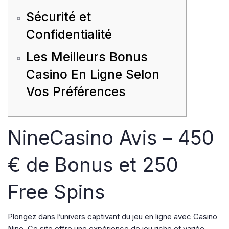
Sécurité et
Confidentialité
Les Meilleurs Bonus
Casino En Ligne Selon
Vos Préférences
NineCasino Avis – 450
€ de Bonus et 250
Free Spins
Plongez dans l’univers captivant du jeu en ligne avec Casino
Nine. Ce site offre une expérience de jeu riche et variée,