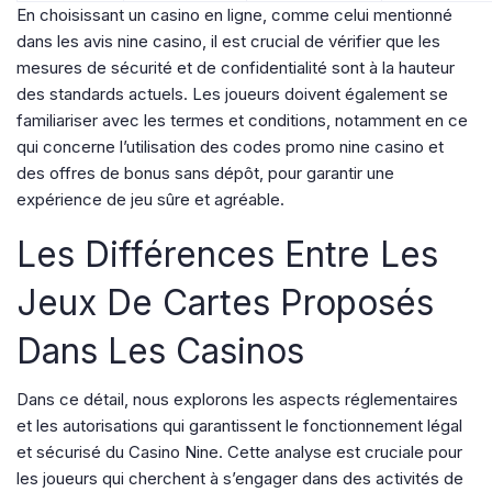
En choisissant un casino en ligne, comme celui mentionné
dans les avis nine casino, il est crucial de vérifier que les
mesures de sécurité et de confidentialité sont à la hauteur
des standards actuels. Les joueurs doivent également se
familiariser avec les termes et conditions, notamment en ce
qui concerne l’utilisation des codes promo nine casino et
des offres de bonus sans dépôt, pour garantir une
expérience de jeu sûre et agréable.
Les Différences Entre Les
Jeux De Cartes Proposés
Dans Les Casinos
Dans ce détail, nous explorons les aspects réglementaires
et les autorisations qui garantissent le fonctionnement légal
et sécurisé du Casino Nine. Cette analyse est cruciale pour
les joueurs qui cherchent à s’engager dans des activités de