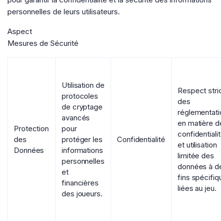
personnelles de leurs utilisateurs.
Aspect
Mesures de Sécurité
Utilisation de
Respect stri
protocoles
des
de cryptage
réglementati
avancés
en matière d
Protection
pour
confidentiali
des
protéger les
Confidentialité
et utilisation
Données
informations
limitée des
personnelles
données à d
et
fins spécifi
financières
liées au jeu.
des joueurs.