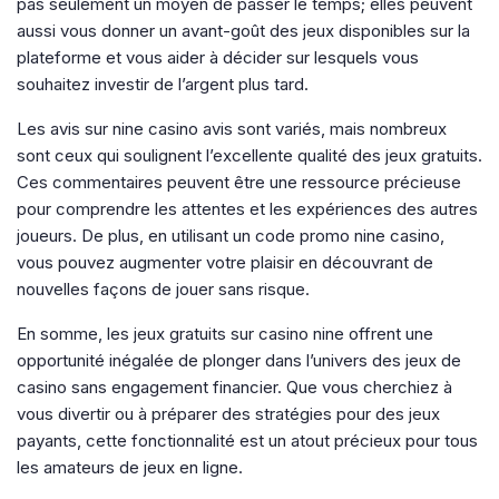
pas seulement un moyen de passer le temps; elles peuvent
aussi vous donner un avant-goût des jeux disponibles sur la
plateforme et vous aider à décider sur lesquels vous
souhaitez investir de l’argent plus tard.
Les avis sur nine casino avis sont variés, mais nombreux
sont ceux qui soulignent l’excellente qualité des jeux gratuits.
Ces commentaires peuvent être une ressource précieuse
pour comprendre les attentes et les expériences des autres
joueurs. De plus, en utilisant un code promo nine casino,
vous pouvez augmenter votre plaisir en découvrant de
nouvelles façons de jouer sans risque.
En somme, les jeux gratuits sur casino nine offrent une
opportunité inégalée de plonger dans l’univers des jeux de
casino sans engagement financier. Que vous cherchiez à
vous divertir ou à préparer des stratégies pour des jeux
payants, cette fonctionnalité est un atout précieux pour tous
les amateurs de jeux en ligne.