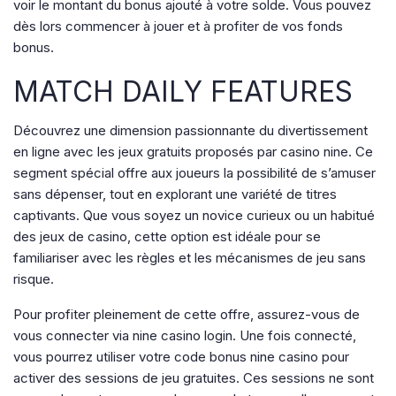
voir le montant du bonus ajouté à votre solde. Vous pouvez
dès lors commencer à jouer et à profiter de vos fonds
bonus.
MATCH DAILY FEATURES
Découvrez une dimension passionnante du divertissement
en ligne avec les jeux gratuits proposés par casino nine. Ce
segment spécial offre aux joueurs la possibilité de s’amuser
sans dépenser, tout en explorant une variété de titres
captivants. Que vous soyez un novice curieux ou un habitué
des jeux de casino, cette option est idéale pour se
familiariser avec les règles et les mécanismes de jeu sans
risque.
Pour profiter pleinement de cette offre, assurez-vous de
vous connecter via nine casino login. Une fois connecté,
vous pourrez utiliser votre code bonus nine casino pour
activer des sessions de jeu gratuites. Ces sessions ne sont