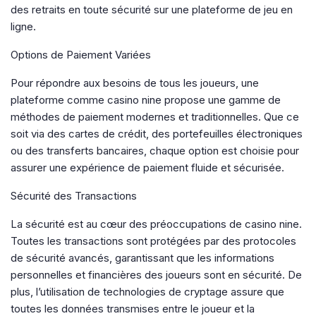
des retraits en toute sécurité sur une plateforme de jeu en
ligne.
Options de Paiement Variées
Pour répondre aux besoins de tous les joueurs, une
plateforme comme casino nine propose une gamme de
méthodes de paiement modernes et traditionnelles. Que ce
soit via des cartes de crédit, des portefeuilles électroniques
ou des transferts bancaires, chaque option est choisie pour
assurer une expérience de paiement fluide et sécurisée.
Sécurité des Transactions
La sécurité est au cœur des préoccupations de casino nine.
Toutes les transactions sont protégées par des protocoles
de sécurité avancés, garantissant que les informations
personnelles et financières des joueurs sont en sécurité. De
plus, l’utilisation de technologies de cryptage assure que
toutes les données transmises entre le joueur et la