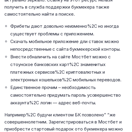
получить в служба поддержки букмекера также
самостоятельно найти а поиске.
Фрибеты дают довольно неизменно%2C но иногда
существует проблемы с приложением.
Скачать мобильное приложение дли ставок можно
непосредственные с сайта букмекерской конторы.
Внести обналичить на сайте Мостбет можно с
стоунское банковских карт%2C знаменитых
платежных сервисов%2C криптовалютных и
электронных кошельков%2C мобильных переводов.
Единственное прочим – необходимость
самостоятельно придумать пароль усовершенство
аккаунта%2C логин — адрес веб-почты.
Например%2C будучи клиентом БК позволено” “же
совершеннолетним. Зарегистрироваться в Мостбет и
приобрести стартовый подарок ото букмекера можно