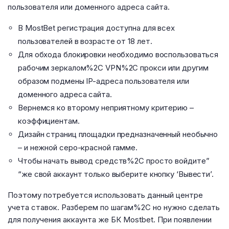
пользователя или доменного адреса сайта.
В MostBet регистрация доступна для всех
пользователей в возрасте от 18 лет.
Для обхода блокировки необходимо воспользоваться
рабочим зеркалом%2C VPN%2C прокси или другим
образом подмены IP-адреса пользователя или
доменного адреса сайта.
Вернемся ко второму неприятному критерию –
коэффициентам.
Дизайн страниц площадки предназначенный необычно
– и нежной серо-красной гамме.
Чтобы начать вывод средств%2C просто войдите”
“же свой аккаунт только выберите кнопку ‘Вывести’.
Поэтому потребуется использовать данный центре
учета ставок. Разберем по шагам%2C но нужно сделать
для получения аккаунта же БК Mostbet. При появлении