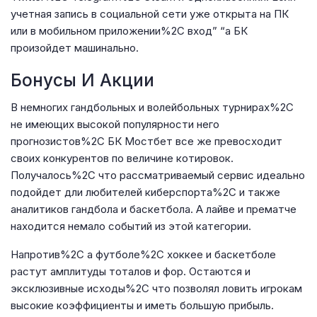
учетная запись в социальной сети уже открыта на ПК
или в мобильном приложении%2C вход” “а БК
произойдет машинально.
Бонусы И Акции
В немногих гандбольных и волейбольных турнирах%2C
не имеющих высокой популярности него
прогнозистов%2C БК Мостбет все же превосходит
своих конкурентов по величине котировок.
Получалось%2C что рассматриваемый сервис идеально
подойдет дли любителей киберспорта%2C и также
аналитиков гандбола и баскетбола. А лайве и прематче
находится немало событий из этой категории.
Напротив%2C а футболе%2C хоккее и баскетболе
растут амплитуды тоталов и фор. Остаются и
эксклюзивные исходы%2C что позволял ловить игрокам
высокие коэффициенты и иметь большую прибыль.