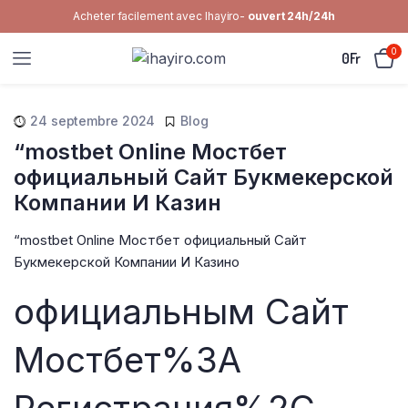
Acheter facilement avec Ihayiro-
ouvert 24h/24h
0
0
Fr
24 septembre 2024
Blog
“mostbet Online Мостбет
официальный Сайт Букмекерской
Компании И Казин
“mostbet Online Мостбет официальный Сайт
Букмекерской Компании И Казино
официальным Сайт
Мостбет%3A