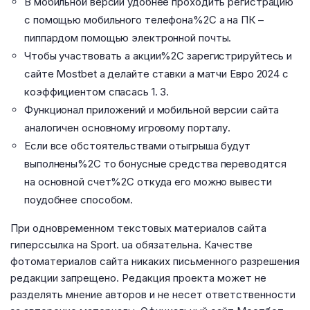
В мобильной версии удобнее проходить регистрацию
с помощью мобильного телефона%2C а на ПК –
пиппардом помощью электронной почты.
Чтобы участвовать а акции%2C зарегистрируйтесь и
сайте Mostbet а делайте ставки а матчи Евро 2024 с
коэффициентом спасась 1. 3.
Функционал приложений и мобильной версии сайта
аналогичен основному игровому порталу.
Если все обстоятельствами отыгрыша будут
выполнены%2C то бонусные средства переводятся
на основной счет%2C откуда его можно вывести
поудобнее способом.
При одновременном текстовых материалов сайта
гиперссылка на Sport. ua обязательна. Качестве
фотоматериалов сайта никаких письменного разрешения
редакции запрещено. Редакция проекта может не
разделять мнение авторов и не несет ответственности