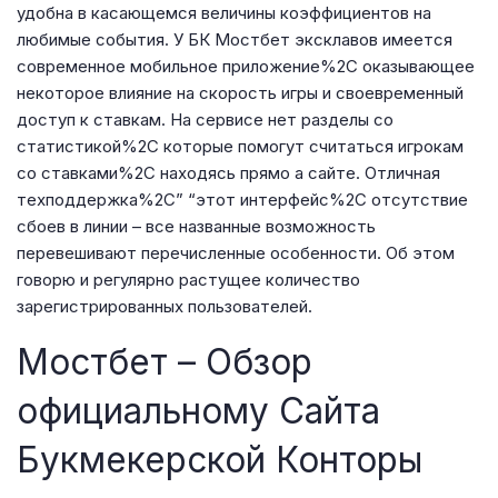
удобна в касающемся величины коэффициентов на
любимые события. У БК Мостбет эксклавов имеется
современное мобильное приложение%2C оказывающее
некоторое влияние на скорость игры и своевременный
доступ к ставкам. На сервисе нет разделы со
статистикой%2C которые помогут считаться игрокам
со ставками%2C находясь прямо а сайте. Отличная
техподдержка%2C” “этот интерфейс%2C отсутствие
сбоев в линии – все названные возможность
перевешивают перечисленные особенности. Об этом
говорю и регулярно растущее количество
зарегистрированных пользователей.
Мостбет – Обзор
официальному Сайта
Букмекерской Конторы