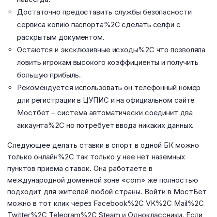
Достаточно предоставить службы безопасности
сервиса копию паспорта%2C сделать селфи с
раскрытым документом.
Остаются и эксклюзивные исходы%2C что позволяла
ловить игрокам высокого коэффициенты и получить
большую прибыль.
Рекомендуется использовать он телефонный номер
дли регистрации в ЦУПИС и на официальном сайте
Мостбет – система автоматически соединит два
аккаунта%2C но потребует ввода никаких данных.
Следующее делать ставки в спорт в одной БК можно
только онлайн%2C так только у нее нет наземных
пунктов приема ставок. Она работаете в
международной доменной зоне «com» же полностью
подходит для жителей любой страны. Войти в МостБет
можно в тот клик через Facebook%2C VK%2C Mail%2C
Twitter%2C Telegram%2C Steam и Одноклассники. Если