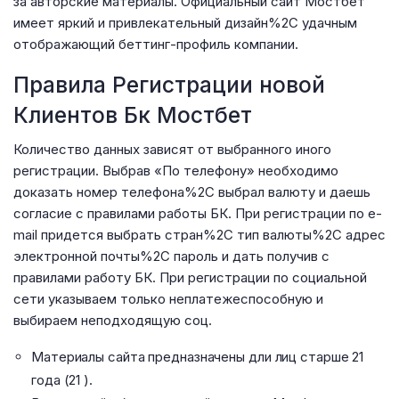
за авторские материалы. Официальный сайт Мостбет
имеет яркий и привлекательный дизайн%2C удачным
отображающий беттинг-профиль компании.
Правила Регистрации новой
Клиентов Бк Мостбет
Количество данных зависят от выбранного иного
регистрации. Выбрав «По телефону» необходимо
доказать номер телефона%2C выбрал валюту и даешь
согласие с правилами работы БК. При регистрации по e-
mail придется выбрать стран%2C тип валюты%2C адрес
электронной почты%2C пароль и дать получив с
правилами работу БК. При регистрации по социальной
сети указываем только неплатежеспособную и
выбираем неподходящую соц.
Материалы сайта предназначены дли лиц старше 21
года (21 ).