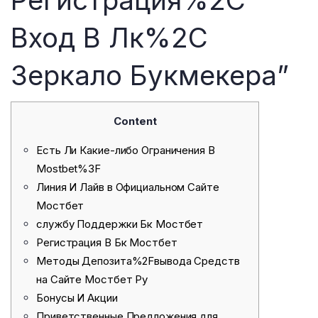
Регистрация%2C
Вход В Лк%2C
Зеркало Букмекера”
Content
Есть Ли Какие-либо Ограничения В
Mostbet%3F
Линия И Лайв в Официальном Сайте
Мостбет
службу Поддержки Бк Мостбет
Регистрация В Бк Мостбет
Методы Депозита%2Fвывода Средств
на Сайте Мостбет Ру
Бонусы И Акции
Приветственные Предложения для