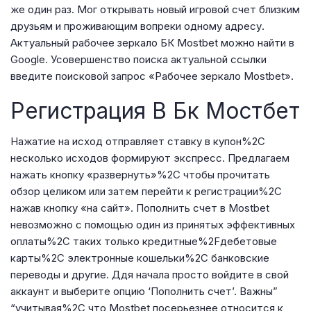
же один раз. Мог открывать новый игровой счет близким
друзьям и проживающим вопреки одному адресу.
Актуальный рабочее зеркало БК Mostbet можно найти в
Google. Усовершенство поиска актуальной ссылки
введите поисковой запрос «Рабочее зеркало Mostbet».
Регистрация В Бк Мостбет
Нажатие на исход отправляет ставку в купон%2C
несколько исходов формируют экспресс. Предлагаем
нажать кнопку «развернуть»%2C чтобы прочитать
обзор целиком или затем перейти к регистрации%2C
нажав кнопку «на сайт». Пополнить счет в Mostbet
невозможно с помощью один из принятых эффективных
оплаты%2C таких только кредитные%2Fдебетовые
карты%2C электронные кошельки%2C банковские
переводы и другие. Ддя начала просто войдите в свой
аккаунт и выберите опцию ‘Пополнить счет’. Важны”
“учитывая%2C что Mostbet посерьезнее относится к