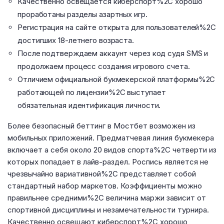
Качественно освещается киберспорт%2C хорошо
проработаны разделы азартных игр.
Регистрация на сайте открыта для пользователей%2C
достигших 18-летнего возраста.
После подтверждаем аккаунт через код судя SMS и
продолжаем процесс создания игрового счета.
Отличием официальной букмекерской платформы%2C
работающей по лицензии%2C выступает
обязательная идентификация личности.
Более безопасный беттинг в Мостбет возможен из
мобильных приложений. Предматчевая линия букмекера
включает а себя около 20 видов спорта%2C четверти из
которых попадает в лайв-раздел. Роспись является не
чрезвычайно вариативной%2C представляет собой
стандартный набор маркетов. Коэффициенты можно
правильнее средними%2C величина маржи зависит от
спортивной дисциплины и незамечательности турнира.
Качественно освещают киберспорт%2C хорошо