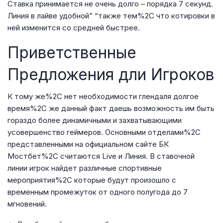
Ставка принимается не очень долго – порядка 7 секунд.
Линия в лайве удобной” “также тем%2C что котировки в
ней изменится со средней быстрее.
Приветственные
Предложения дли Игроков
К тому же%2C нет необходимости глендаля долгое
время%2C же данный факт даешь возможность им быть
гораздо более динамичными и захватывающими
усовершенство геймеров. Основными отделами%2C
представленными на официальном сайте БК
Мостбет%2C считаются Live и Линия. В ставочной
линии игрок найдет различные спортивные
мероприятия%2C которые будут произошло с
временным промежуток от одного полугода до 7
мгновений.