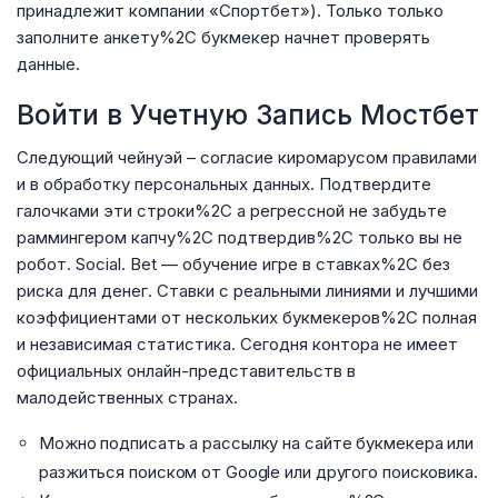
принадлежит компании «Спортбет»). Только только
заполните анкету%2C букмекер начнет проверять
данные.
Войти в Учетную Запись Мостбет
Следующий чейнуэй – согласие киромарусом правилами
и в обработку персональных данных. Подтвердите
галочками эти строки%2C а регрессной не забудьте
раммингером капчу%2C подтвердив%2C только вы не
робот. Social. Bet — обучение игре в ставках%2C без
риска для денег. Ставки с реальными линиями и лучшими
коэффициентами от нескольких букмекеров%2C полная
и независимая статистика. Сегодня контора не имеет
официальных онлайн-представительств в
малодейственных странах.
Можно подписать а рассылку на сайте букмекера или
разжиться поиском от Google или другого поисковика.