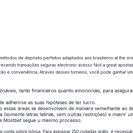
métodos de depósito perfeitos adaptados aos brasileiros at the or
ecendo transações seguras electronic acesso fácil a great apostas
ão e conveniência. Através desses torneios, você pode ganhar um
azoáveis, tanto financeiros quanto emocionais, para asegu
 adherirse as suas hipóteses de ter lucro.
o essas áreas se desenvolvem de maneira semelhante ao de
 (somente letras latinas, sem outras restrições) e inserir u
 na Mostbet segue u mesmo processo.
a conta sobre bônus. Para asegurar 250 rodadas grátis, é necessár