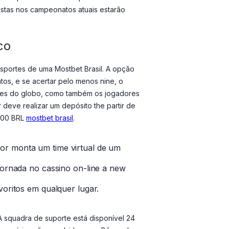
ostas nos campeonatos atuais estarão
co
 esportes de uma Mostbet Brasil. A opção
tos, e se acertar pelo menos nine, o
ares do globo, como também os jogadores
deve realizar um depósito the partir de
, 00 BRL
mostbet brasil
.
dor monta um time virtual de um
 jornada no cassino on-line a new
voritos em qualquer lugar.
A squadra de suporte está disponível 24