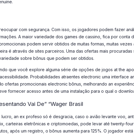
enuine.
preocupar com segurança. Com isso, os jogadores podem fazer análi
ormações. A maior variedade dos games de cassino, fica por conta d
promocionais podem servir obtidos de muitas formas, muitas vezes 
eira é através de sites parceiros. Uma das ofertas mais procurada
a variedade sobre bônus que podem ser obtidos.
tindo que você explore alguma série de opções de jogos at the ap
acessibilidade. Probabilidades atraentes electronic uma interface 
ndo ofertas promocionais electronic bônus, melhorando an experiênc
eve fornecer acesso antes de uma instalação para o qual o downloa
sentando Vai De” “Wager Brasil
cro, an ex profeso só é desgracia, caso o avião levante voo, anter
carteiras eletrônicas e criptomoedas, pode levar até twenty-four ho
minutos, após um registro, o bônus aumenta para 125%. O jogador est