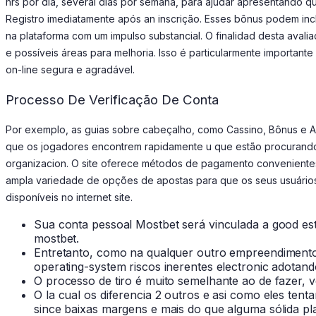
hrs por dia, several dias por semana, para ajudar apresentando
Registro imediatamente após an inscrição. Esses bônus podem incl
na plataforma com um impulso substancial. O finalidad desta aval
e possíveis áreas para melhoria. Isso é particularmente important
on-line segura e agradável.
Processo De Verificação De Conta
Por exemplo, as guias sobre cabeçalho, como Cassino, Bônus e Ap
que os jogadores encontrem rapidamente u que estão procurando,
organizacion. O site oferece métodos de pagamento convenientes 
ampla variedade de opções de apostas para que os seus usuários 
disponíveis no internet site.
Sua conta pessoal Mostbet será vinculada a good es
mostbet.
Entretanto, como na qualquer outro empreendimento,
operating-system riscos inerentes electronic adotand
O processo de tiro é muito semelhante ao de fazer, ve
O la cual os diferencia 2 outros e asi como eles tent
since baixas margens e mais do que alguma sólida pl