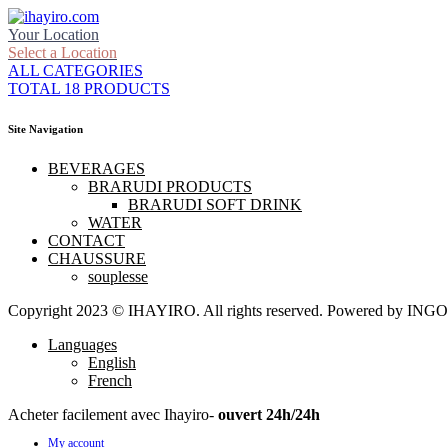
Your Location
Select a Location
ALL CATEGORIES
TOTAL 18 PRODUCTS
Site Navigation
BEVERAGES
BRARUDI PRODUCTS
BRARUDI SOFT DRINK
WATER
CONTACT
CHAUSSURE
souplesse
Copyright 2023 © IHAYIRO. All rights reserved. Powered by
Languages
English
French
Acheter facilement avec Ihayiro-
ouvert 24h/24h
My account