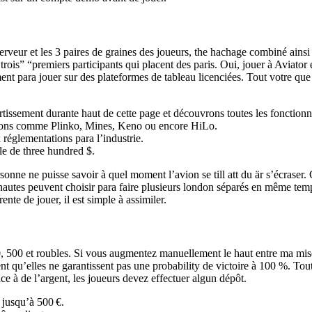
rveur et les 3 paires de graines des joueurs, the hachage combiné ainsi q
lk trois” “premiers participants qui placent des paris. Oui, jouer à Aviato
t para jouer sur des plateformes de tableau licenciées. Tout votre que v
issement durante haut de cette page et découvrons toutes les fonction
éations comme Plinko, Mines, Keno ou encore HiLo.
réglementations para l’industrie.
le de three hundred $.
sonne ne puisse savoir à quel moment l’avion se till att du är s’écraser. C
bernautes peuvent choisir para faire plusieurs london séparés en même te
nte de jouer, il est simple à assimiler.
 500 et roubles. Si vous augmentez manuellement le haut entre ma mise, 
 qu’elles ne garantissent pas une probability de victoire à 100 %. Toutef
ce à de l’argent, les joueurs devez effectuer algun dépôt.
 jusqu’à 500 €.