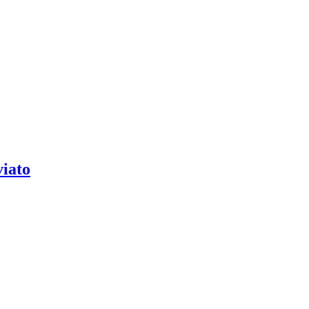
viato