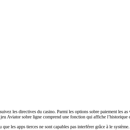
ivez les directives du casino. Parmi les options sobre paiement les as w
the jeu Aviator sobre ligne comprend une fonction qui affiche l’historique
u que les apps tierces ne sont capables pas interférer grâce à le système.