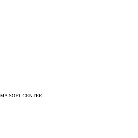
 INGOMA SOFT CENTER