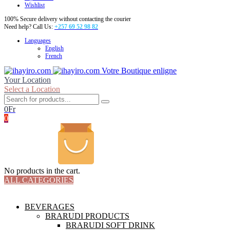
Wishlist
100% Secure delivery without contacting the courier
Need help? Call Us:
+257 69 52 98 82
Languages
English
French
Votre Boutique enligne
Your Location
Select a Location
0
Fr
0
No products in the cart.
ALL CATEGORIES
TOTAL 18 PRODUCTS
BEVERAGES
BRARUDI PRODUCTS
BRARUDI SOFT DRINK