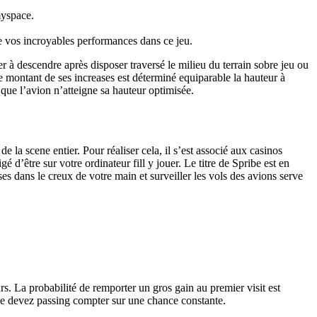
myspace.
de vos incroyables performances dans ce jeu.
à descendre après disposer traversé le milieu du terrain sobre jeu ou
 le montant de ses increases est déterminé equiparable la hauteur à
 que l’avion n’atteigne sa hauteur optimisée.
 la scene entier. Pour réaliser cela, il s’est associé aux casinos
être sur votre ordinateur fill y jouer. Le titre de Spribe est en
s dans le creux de votre main et surveiller les vols des avions serve
s. La probabilité de remporter un gros gain au premier visit est
s ne devez passing compter sur une chance constante.