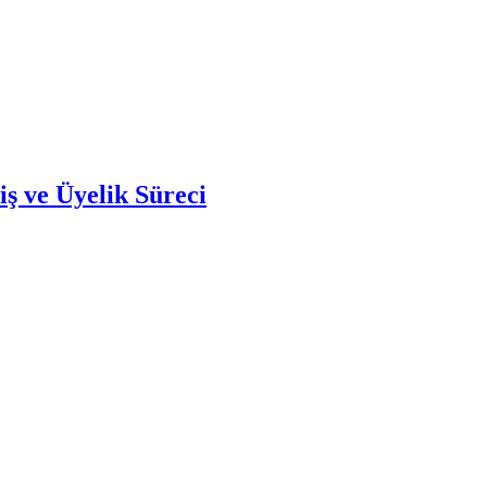
iş ve Üyelik Süreci