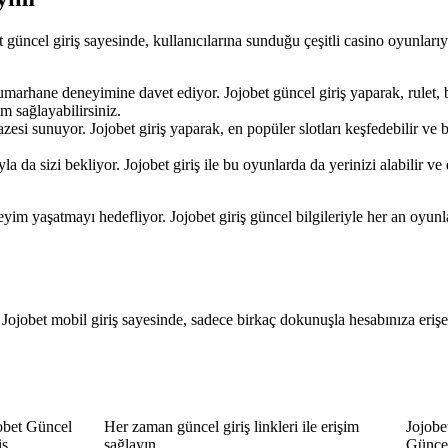
 güncel giriş sayesinde, kullanıcılarına sunduğu çeşitli casino oyunlarıy
kumarhane deneyimine davet ediyor. Jojobet güncel giriş yaparak, rulet, 
im sağlayabilirsiniz.
azesi sunuyor. Jojobet giriş yaparak, en popüler slotları keşfedebilir ve b
da sizi bekliyor. Jojobet giriş ile bu oyunlarda da yerinizi alabilir ve d
im yaşatmayı hedefliyor. Jojobet giriş güncel bilgileriyle her an oyunlar
 Jojobet mobil giriş sayesinde, sadece birkaç dokunuşla hesabınıza erişebi
obet Güncel
Her zaman güncel giriş linkleri ile erişim
Jojobe
iş
sağlayın.
Günce