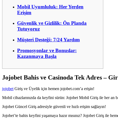
Mobil Uyumluluk: Her Yerden
Erişim
Güvenlik ve Gizlilik: Ön Planda
Tutuyoruz
Müşteri Desteği: 7/24 Yardım
Promosyonlar ve Bonuslar:
Kazanmaya Başla
Jojobet Bahis ve Casinoda Tek Adres – Gir
jojobet
Giriş ve Üyelik için hemen jojobet.com’a erişin!
Mobil cihazlarınızda da keyfini sürün: Jojobet Mobil Giriş ile her an b
Jojobet Güncel Giriş adresiyle güvenli ve hızlı erişim sağlayın!
Jojobet’te bahis keyfini yaşamaya hazır mısınız? Jojobet Giriş ile hem