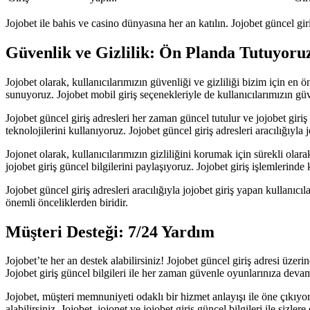
Jojobet ile bahis ve casino dünyasına her an katılın. Jojobet güncel giri
Güvenlik ve Gizlilik: Ön Planda Tutuyoru
Jojobet olarak, kullanıcılarımızın güvenliği ve gizliliği bizim için en 
sunuyoruz. Jojobet mobil giriş seçenekleriyle de kullanıcılarımızın g
Jojobet güncel giriş adresleri her zaman güncel tutulur ve jojobet giriş 
teknolojilerini kullanıyoruz. Jojobet güncel giriş adresleri aracılığıyla
Jojonet olarak, kullanıcılarımızın gizliliğini korumak için sürekli olar
jojobet giriş güncel bilgilerini paylaşıyoruz. Jojobet giriş işlemlerinde 
Jojobet güncel giriş adresleri aracılığıyla jojobet giriş yapan kullanıcı
önemli önceliklerden biridir.
Müşteri Desteği: 7/24 Yardım
Jojobet’te her an destek alabilirsiniz! Jojobet güncel giriş adresi üzeri
Jojobet giriş güncel bilgileri ile her zaman güvenle oyunlarınıza deva
Jojobet, müşteri memnuniyeti odaklı bir hizmet anlayışı ile öne çıkıyo
alabilirsiniz. Jojobet, jojonet ve jojobet giriş güncel bilgileri ile sizle