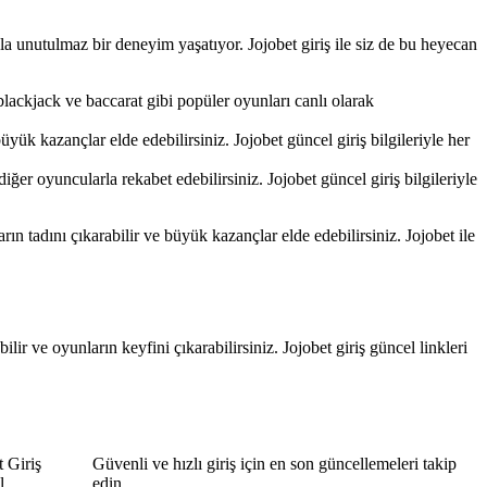
la unutulmaz bir deneyim yaşatıyor. Jojobet giriş ile siz de bu heyecan
blackjack ve baccarat gibi popüler oyunları canlı olarak
üyük kazançlar elde edebilirsiniz. Jojobet güncel giriş bilgileriyle her
iğer oyuncularla rekabet edebilirsiniz. Jojobet güncel giriş bilgileriyle
ın tadını çıkarabilir ve büyük kazançlar elde edebilirsiniz. Jojobet ile
lir ve oyunların keyfini çıkarabilirsiniz. Jojobet giriş güncel linkleri
t Giriş
Güvenli ve hızlı giriş için en son güncellemeleri takip
l
edin.