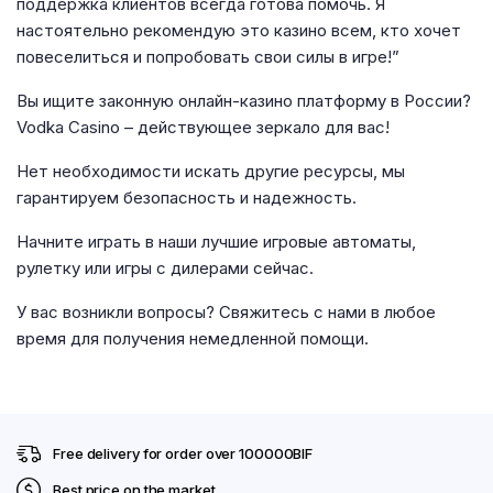
поддержка клиентов всегда готова помочь. Я
настоятельно рекомендую это казино всем, кто хочет
повеселиться и попробовать свои силы в игре!”
Вы ищите законную онлайн-казино платформу в России?
Vodka Casino – действующее зеркало для вас!
Нет необходимости искать другие ресурсы, мы
гарантируем безопасность и надежность.
Начните играть в наши лучшие игровые автоматы,
рулетку или игры с дилерами сейчас.
У вас возникли вопросы? Свяжитесь с нами в любое
время для получения немедленной помощи.
Free delivery for order over 100000BIF
Best price on the market