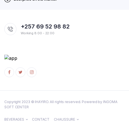
+257 69 52 98 82
Working 8:00 - 22:00
Copyright 2023 © IHAYIRO. All rights reserved. Powered by INGOMA
SOFT CENTER
BEVERAGES
CONTACT
CHAUSSURE