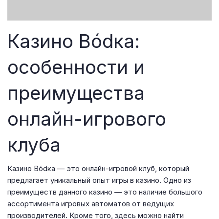
Казино Вódка:
особенности и
преимущества
онлайн-игрового
клуба
Казино Вódка — это онлайн-игровой клуб, который
предлагает уникальный опыт игры в казино. Одно из
преимуществ данного казино — это наличие большого
ассортимента игровых автоматов от ведущих
производителей. Кроме того, здесь можно найти