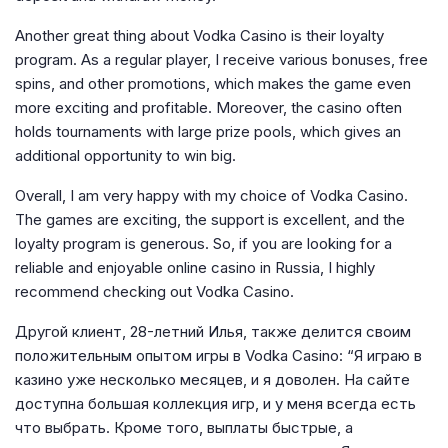
Another great thing about Vodka Casino is their loyalty
program. As a regular player, I receive various bonuses, free
spins, and other promotions, which makes the game even
more exciting and profitable. Moreover, the casino often
holds tournaments with large prize pools, which gives an
additional opportunity to win big.
Overall, I am very happy with my choice of Vodka Casino.
The games are exciting, the support is excellent, and the
loyalty program is generous. So, if you are looking for a
reliable and enjoyable online casino in Russia, I highly
recommend checking out Vodka Casino.
Другой клиент, 28-летний Илья, также делится своим
положительным опытом игры в Vodka Casino: “Я играю в
казино уже несколько месяцев, и я доволен. На сайте
доступна большая коллекция игр, и у меня всегда есть
что выбрать. Кроме того, выплаты быстрые, а