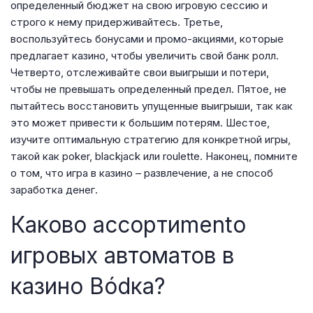
определенный бюджет на свою игровую сессию и
строго к нему придерживайтесь. Третье,
воспользуйтесь бонусами и промо-акциями, которые
предлагает казино, чтобы увеличить свой банк ролл.
Четверто, отслеживайте свои выигрыши и потери,
чтобы не превышать определенный предел. Пятое, не
пытайтесь восстановить упущенные выигрыши, так как
это может привести к большим потерям. Шестое,
изучите оптимальную стратегию для конкретной игры,
такой как poker, blackjack или roulette. Наконец, помните
о том, что игра в казино – развлечение, а не способ
заработка денег.
Каково ассортиmento
игровых автоматов в
казино Вódка?