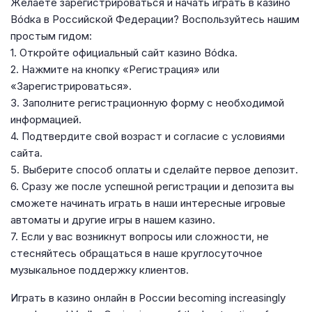
Желаете зарегистрироваться и начать играть в казино
Вódка в Российской Федерации? Воспользуйтесь нашим
простым гидом:
1. Откройте официальный сайт казино Вódка.
2. Нажмите на кнопку «Регистрация» или
«Зарегистрироваться».
3. Заполните регистрационную форму с необходимой
информацией.
4. Подтвердите свой возраст и согласие с условиями
сайта.
5. Выберите способ оплаты и сделайте первое депозит.
6. Сразу же после успешной регистрации и депозита вы
сможете начинать играть в наши интересные игровые
автоматы и другие игры в нашем казино.
7. Если у вас возникнут вопросы или сложности, не
стесняйтесь обращаться в наше круглосуточное
музыкальное поддержку клиентов.
Играть в казино онлайн в России becoming increasingly