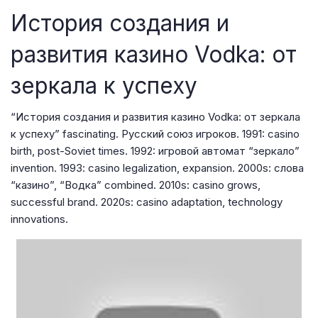
История создания и
развития казино Vodka: от
зеркала к успеху
“История создания и развития казино Vodka: от зеркала
к успеху” fascinating. Русский союз игроков. 1991: casino
birth, post-Soviet times. 1992: игровой автомат “зеркало”
invention. 1993: casino legalization, expansion. 2000s: слова
“казино”, “Водка” combined. 2010s: casino grows,
successful brand. 2020s: casino adaptation, technology
innovations.