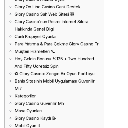
Glory On Line Casino Canlı Destek
Glory Casino Sah Web Sitesi 🎰
Glory Casino’nun Resmi Internet Sitesi
Hakkında Genel Bilgi
Canlı Krupiyeli Oyunlar
Para Yatırma & Para Çekme Glory Casino Tr
Müşteri Hizmetleri 📞
Hoş Geldin Bonusu %125 + Two Hundred
And Fifty Ücretsiz Spin
⚽️ Glory Casino: Zengin Bir Oyun Portföyü
Bahis Sitesinin Mobil Uygulaması Güvenilir
Mi?
Kategoriler
Glory Casino Güvenilir Mi?
Masa Oyunları
Glory Casino Kaydı 📝
Mobil Oyun 📱