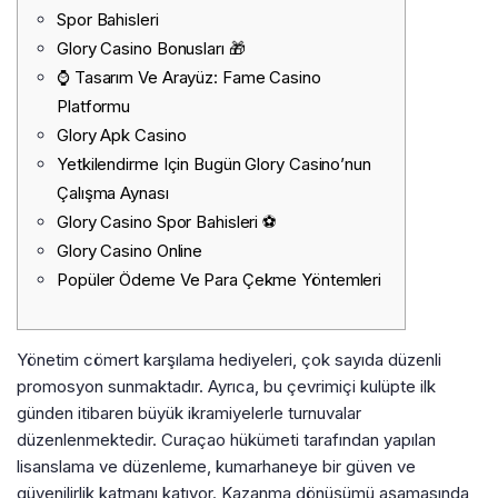
Spor Bahisleri
Glory Casino Bonusları 🎁
⌚️ Tasarım Ve Arayüz: Fame Casino
Platformu
Glory Apk Casino
Yetkilendirme Için Bugün Glory Casino’nun
Çalışma Aynası
Glory Casino Spor Bahisleri ⚽️
Glory Casino Online
Popüler Ödeme Ve Para Çekme Yöntemleri
Yönetim cömert karşılama hediyeleri, çok sayıda düzenli
promosyon sunmaktadır. Ayrıca, bu çevrimiçi kulüpte ilk
günden itibaren büyük ikramiyelerle turnuvalar
düzenlenmektedir. Curaçao hükümeti tarafından yapılan
lisanslama ve düzenleme, kumarhaneye bir güven ve
güvenilirlik katmanı katıyor. Kazanma dönüşümü aşamasında