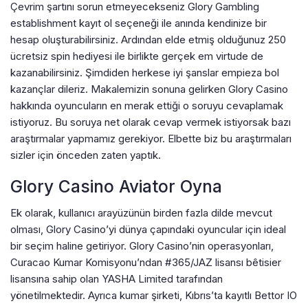
Çevrim şartını sorun etmeyecekseniz Glory Gambling
establishment kayıt ol seçeneği ile anında kendinize bir
hesap oluşturabilirsiniz. Ardından elde etmiş olduğunuz 250
ücretsiz spin hediyesi ile birlikte gerçek em virtude de
kazanabilirsiniz. Şimdiden herkese iyi şanslar empieza bol
kazançlar dileriz. Makalemizin sonuna gelirken Glory Casino
hakkında oyuncuların en merak ettiği o soruyu cevaplamak
istiyoruz. Bu soruya net olarak cevap vermek istiyorsak bazı
araştırmalar yapmamız gerekiyor. Elbette biz bu araştırmaları
sizler için önceden zaten yaptık.
Glory Casino Aviator Oyna
Ek olarak, kullanıcı arayüzünün birden fazla dilde mevcut
olması, Glory Casino’yi dünya çapındaki oyuncular için ideal
bir seçim haline getiriyor. Glory Casino’nin operasyonları,
Curacao Kumar Komisyonu’ndan #365/JAZ lisansı bêtisier
lisansına sahip olan YASHA Limited tarafından
yönetilmektedir. Ayrıca kumar şirketi, Kıbrıs’ta kayıtlı Bettor IO