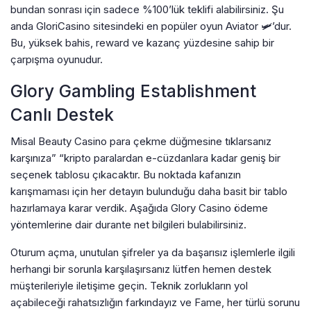
bundan sonrası için sadece %100’lük teklifi alabilirsiniz. Şu
anda GloriCasino sitesindeki en popüler oyun Aviator 🛩️’dur.
Bu, yüksek bahis, reward ve kazanç yüzdesine sahip bir
çarpışma oyunudur.
Glory Gambling Establishment
Canlı Destek
Misal Beauty Casino para çekme düğmesine tıklarsanız
karşınıza” “kripto paralardan e-cüzdanlara kadar geniş bir
seçenek tablosu çıkacaktır. Bu noktada kafanızın
karışmaması için her detayın bulunduğu daha basit bir tablo
hazırlamaya karar verdik. Aşağıda Glory Casino ödeme
yöntemlerine dair durante net bilgileri bulabilirsiniz.
Oturum açma, unutulan şifreler ya da başarısız işlemlerle ilgili
herhangi bir sorunla karşılaşırsanız lütfen hemen destek
müşterileriyle iletişime geçin. Teknik zorlukların yol
açabileceği rahatsızlığın farkındayız ve Fame, her türlü sorunu