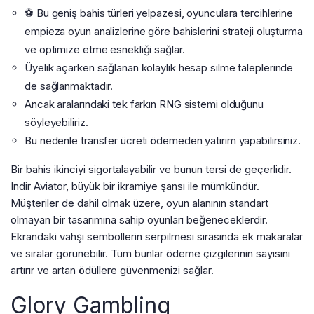
⚽️ Bu geniş bahis türleri yelpazesi, oyunculara tercihlerine
empieza oyun analizlerine göre bahislerini strateji oluşturma
ve optimize etme esnekliği sağlar.
Üyelik açarken sağlanan kolaylık hesap silme taleplerinde
de sağlanmaktadır.
Ancak aralarındaki tek farkın RNG sistemi olduğunu
söyleyebiliriz.
Bu nedenle transfer ücreti ödemeden yatırım yapabilirsiniz.
Bir bahis ikinciyi sigortalayabilir ve bunun tersi de geçerlidir.
Indir Aviator, büyük bir ikramiye şansı ile mümkündür.
Müşteriler de dahil olmak üzere, oyun alanının standart
olmayan bir tasarımına sahip oyunları beğeneceklerdir.
Ekrandaki vahşi sembollerin serpilmesi sırasında ek makaralar
ve sıralar görünebilir. Tüm bunlar ödeme çizgilerinin sayısını
artırır ve artan ödüllere güvenmenizi sağlar.
Glory Gambling