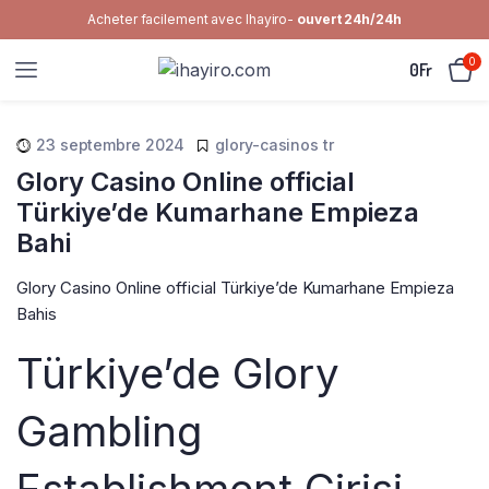
Acheter facilement avec Ihayiro-
ouvert 24h/24h
0
0
Fr
23 septembre 2024
glory-casinos tr
Glory Casino Online ️official
Türkiye’de Kumarhane Empieza
Bahi
Glory Casino Online ️official Türkiye’de Kumarhane Empieza
Bahis
Türkiye’de Glory
Gambling