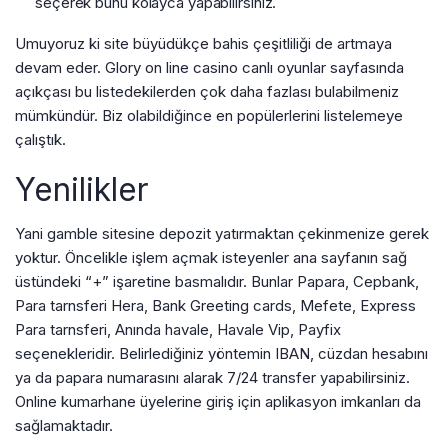
seçerek bunu kolayca yapabilirsiniz.
Umuyoruz ki site büyüdükçe bahis çeşitliliği de artmaya
devam eder. Glory on line casino canlı oyunlar sayfasında
açıkçası bu listedekilerden çok daha fazlası bulabilmeniz
mümkündür. Biz olabildiğince en popülerlerini listelemeye
çalıştık.
Yenilikler
Yani gamble sitesine depozit yatırmaktan çekinmenize gerek
yoktur. Öncelikle işlem açmak isteyenler ana sayfanın sağ
üstündeki “+” işaretine basmalıdır. Bunlar Papara, Cepbank,
Para tarnsferi Hera, Bank Greeting cards, Mefete, Express
Para tarnsferi, Anında havale, Havale Vip, Payfix
seçenekleridir. Belirlediğiniz yöntemin IBAN, cüzdan hesabını
ya da papara numarasını alarak 7/24 transfer yapabilirsiniz.
Online kumarhane üyelerine giriş için aplikasyon imkanları da
sağlamaktadır.