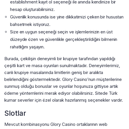
establishment kayıt ol seçeneği ile anında kendinize bir
hesap oluşturabilirsiniz.
Güvenlik konusunda ise yine dikkatimizi çeken bir husustan
bahsetmek istiyoruz.
Size en uygun seçeneği seçin ve işlemlerinizin en üst
düzeyde özen ve güvenlikle gerçekleştirildiğini bilmenin
rahatlığını yaşayın.
Burada, çekilişin deneyimli bir krupiye tarafından yapıldığı
çeşitli kart ve masa oyunları sunulmaktadır. Deneyimlerimiz,
canlı krupiye masalarında limitlerin geniş bir aralıkta
belirlendiğini göstermektedir. Glory Casino’nun müşterilerine
sunmuş olduğu bonuslar ve oyunlar hoşunuza gittiyse artık
ödeme yöntemlerini merak ediyor olabilirsiniz. Sitede Türk
kumar severler için özel olarak hazırlanmış seçenekler vardır.
Slotlar
Mevcut kombinasyonu Glory Casino ortaklarının web