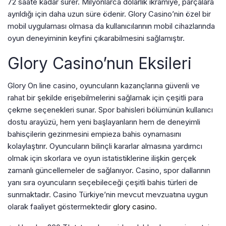
72 saate kadar sürer. Milyonlarca dolarlık ikramiye, parçalara
ayrıldığı için daha uzun süre ödenir. Glory Casino’nin özel bir
mobil uygulaması olmasa da kullanıcılarının mobil cihazlarında
oyun deneyiminin keyfini çıkarabilmesini sağlamıştır.
Glory Casino’nun Eksileri
Glory On line casino, oyuncuların kazançlarına güvenli ve
rahat bir şekilde erişebilmelerini sağlamak için çeşitli para
çekme seçenekleri sunar. Spor bahisleri bölümünün kullanıcı
dostu arayüzü, hem yeni başlayanların hem de deneyimli
bahisçilerin gezinmesini empieza bahis oynamasını
kolaylaştırır. Oyuncuların bilinçli kararlar almasına yardımcı
olmak için skorlara ve oyun istatistiklerine ilişkin gerçek
zamanlı güncellemeler de sağlanıyor. Casino, spor dallarının
yanı sıra oyuncuların seçebileceği çeşitli bahis türleri de
sunmaktadır. Casino Türkiye’nin mevcut mevzuatına uygun
olarak faaliyet göstermektedir
glory casino
.