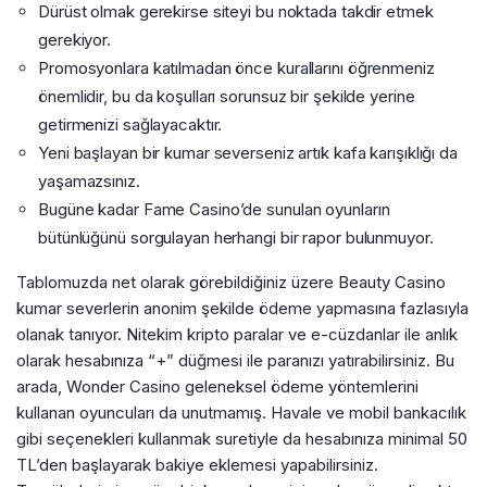
Dürüst olmak gerekirse siteyi bu noktada takdir etmek
gerekiyor.
Promosyonlara katılmadan önce kurallarını öğrenmeniz
önemlidir, bu da koşulları sorunsuz bir şekilde yerine
getirmenizi sağlayacaktır.
Yeni başlayan bir kumar severseniz artık kafa karışıklığı da
yaşamazsınız.
Bugüne kadar Fame Casino’de sunulan oyunların
bütünlüğünü sorgulayan herhangi bir rapor bulunmuyor.
Tablomuzda net olarak görebildiğiniz üzere Beauty Casino
kumar severlerin anonim şekilde ödeme yapmasına fazlasıyla
olanak tanıyor. Nitekim kripto paralar ve e-cüzdanlar ile anlık
olarak hesabınıza “+” düğmesi ile paranızı yatırabilirsiniz. Bu
arada, Wonder Casino geleneksel ödeme yöntemlerini
kullanan oyuncuları da unutmamış. Havale ve mobil bankacılık
gibi seçenekleri kullanmak suretiyle da hesabınıza minimal 50
TL’den başlayarak bakiye eklemesi yapabilirsiniz.