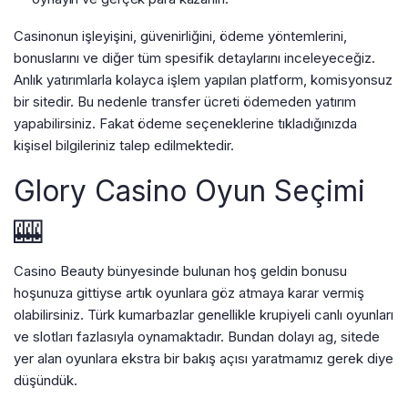
Casinonun işleyişini, güvenirliğini, ödeme yöntemlerini,
bonuslarını ve diğer tüm spesifik detaylarını inceleyeceğiz.
Anlık yatırımlarla kolayca işlem yapılan platform, komisyonsuz
bir sitedir. Bu nedenle transfer ücreti ödemeden yatırım
yapabilirsiniz. Fakat ödeme seçeneklerine tıkladığınızda
kişisel bilgileriniz talep edilmektedir.
Glory Casino Oyun Seçimi
🎰
Casino Beauty bünyesinde bulunan hoş geldin bonusu
hoşunuza gittiyse artık oyunlara göz atmaya karar vermiş
olabilirsiniz. Türk kumarbazlar genellikle krupiyeli canlı oyunları
ve slotları fazlasıyla oynamaktadır. Bundan dolayı ag, sitede
yer alan oyunlara ekstra bir bakış açısı yaratmamız gerek diye
düşündük.