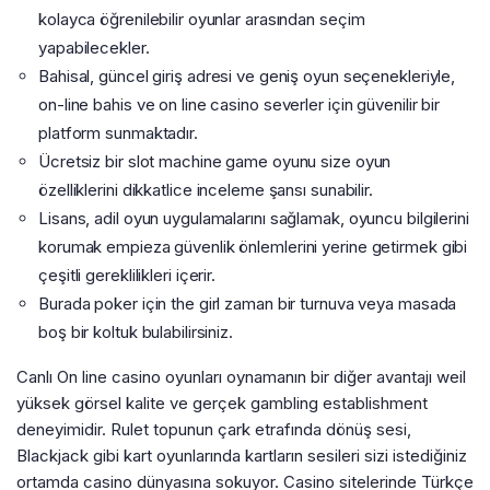
kolayca öğrenilebilir oyunlar arasından seçim
yapabilecekler.
Bahisal, güncel giriş adresi ve geniş oyun seçenekleriyle,
on-line bahis ve on line casino severler için güvenilir bir
platform sunmaktadır.
Ücretsiz bir slot machine game oyunu size oyun
özelliklerini dikkatlice inceleme şansı sunabilir.
Lisans, adil oyun uygulamalarını sağlamak, oyuncu bilgilerini
korumak empieza güvenlik önlemlerini yerine getirmek gibi
çeşitli gereklilikleri içerir.
Burada poker için the girl zaman bir turnuva veya masada
boş bir koltuk bulabilirsiniz.
Canlı On line casino oyunları oynamanın bir diğer avantajı weil
yüksek görsel kalite ve gerçek gambling establishment
deneyimidir. Rulet topunun çark etrafında dönüş sesi,
Blackjack gibi kart oyunlarında kartların sesileri sizi istediğiniz
ortamda casino dünyasına sokuyor. Casino sitelerinde Türkçe