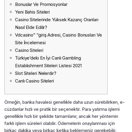
Bonuslar Ve Promosyonlar
Yeni Bahis Siteleri
Casino Sitelerinde Yüksek Kazanç Oranları
Nasıl Elde Edilir?
Vdcasino” “giriş Adresi, Casino Bonusları Ve
Site İncelemesi
Casino Siteleri
Türkiye’deki En İyi Canlı Gambling
Establishment Siteleri Listesi 2021
Slot Siteleri Nelerdir?
Canlı Casino Siteleri
Örneğin, banka havalesi genellikle daha uzun sürebilirken, e-
cüzdanlar hızlı ve pratik bir seçenektir. Para yatırma işlemi
genellikle hızlı bir şekilde tamamlanır, ancak her yöntemin
farklı işlem süreleri olabilir. Ödemelerin onaylanması için
birkaç dakika veya birkaç ketika beklemeniz gerekebilir.