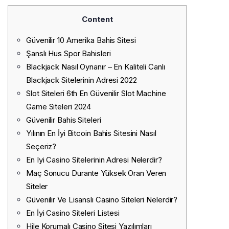
Content
Güvenilir 10 Amerika Bahis Sitesi
Şanslı Hus Spor Bahisleri
Blackjack Nasıl Oynanır – En Kaliteli Canlı
Blackjack Sitelerinin Adresi 2022
Slot Siteleri 6th En Güvenilir Slot Machine
Game Siteleri 2024
Güvenilir Bahis Siteleri
Yılının En İyi Bitcoin Bahis Sitesini Nasıl
Seçeriz?
En Iyi Casino Sitelerinin Adresi Nelerdir?
Maç Sonucu Durante Yüksek Oran Veren
Siteler
Güvenilir Ve Lisanslı Casino Siteleri Nelerdir?
En İyi Casino Siteleri Listesi
Hile Korumalı Casino Sitesi Yazılımları