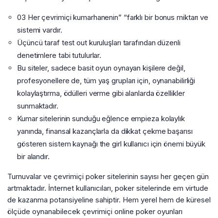
03 Her çevrimiçi kumarhanenin” “farklı bir bonus miktarı ve
sistemi vardır.
Üçüncü taraf test out kuruluşları tarafından düzenli
denetimlere tabi tutulurlar.
Bu siteler, sadece basit oyun oynayan kişilere değil,
profesyonellere de, tüm yaş grupları için, oynanabilirliği
kolaylaştırma, ödülleri verme gibi alanlarda özellikler
sunmaktadır.
Kumar sitelerinin sunduğu eğlence empieza kolaylık
yanında, finansal kazançlarla da dikkat çekme başarısı
gösteren sistem kaynağı the girl kullanıcı için önemi büyük
bir alandır.
Turnuvalar ve çevrimiçi poker sitelerinin sayısı her geçen gün
artmaktadır. İnternet kullanıcıları, poker sitelerinde em virtude
de kazanma potansiyeline sahiptir. Hem yerel hem de küresel
ölçüde oynanabilecek çevrimiçi online poker oyunları