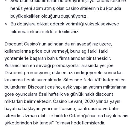
Sektörün köklü firmaları bu detayı karşılıyor ancak sektöre
henüz yeni adım atmış olan casino sitelerinin bu konuda
büyük eksikleri olduğunu düşünüyoruz.
Bu detaylara dikkat ederek verimliliği yüksek seviyeye
çıkarma imkanını elde edebilirsiniz.
Discount Casino’nun adından da anlayacağınız üzere,
kullanıcılarına price cut vermeyi, bunu ag farklı farklı
yöntemlerle başaran bahis firmalarından bir tanesidir.
Kullanıcıların en sevdiği promosyonlar arasında yer joe
Discount promosyonu, riski en aza indirgeyerek, sonradan
kazanma fırsatı sunmaktadır. Sitesinde farklı VIP kategoriler
bulunduran Discount casino, aylık yapılan yatırım miktarlarına
göre oyunculara özel haftalık ve günlük nakit discount
miktarları belirmektedir. Casino Levant, 2020 yılında yayın
hayatına başlayan yeni nesil casino, canlı casino ve bahis
sitesidir. Uzman ekibi ile birlikte Ortadoğu’nun en büyük bahis
şirketlerinden bir tanesi” “olmayı hedeflemişlerdir.