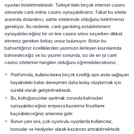
oyunları listeletmektedir. Türkiye’deki birçok internet casino
sitesinde canlı online casino oynayabilirsiniz. Fakat bu siteler
arasında dolandırıcı, sahte sitelerinde olduğunu belirtmemiz
gerekiyor. Bu nedenle, canlı gambling establishment
oynayabileceğiniz bir on line casino sitesi seçerken dikkat
etmeniz gereken birkaç unsur bulunuyor. Bütün bu
bahsettiğimiz özelliklerden yazımızın ilerleyen kısımlarında
bahsedeceğiz ve bu yazının sonunda, siz de en iyi canlı
casino sitelerinin hangileri olduğunu öğrenebileceksiniz.
Platformda, kullanıcılarına birçok özelliği aynı anda sağlayan
hayalindeki bahis deneyimini daha kolay oluşturmak için
sürekli olarak geliştirilmektedir.
Bu, koltuğunuzdan ayrılmak zorunda kalmadan
oynayabileceğiniz empieza kazanma fırsatlarını
kaçırabileceğiniz anlamına gelir.
Bunun yanı sıra, çok oyunculu oyunlarda kullanıcılar,
bonuslar ve hediyeler alarak kazancını artırabilmektedir.