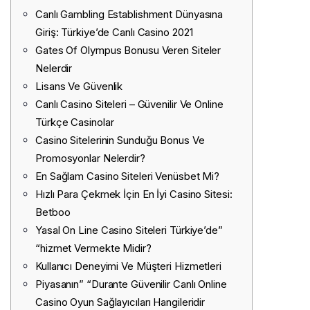
Canlı Gambling Establishment Dünyasına
Giriş: Türkiye’de Canlı Casino 2021
Gates Of Olympus Bonusu Veren Siteler
Nelerdir
Lisans Ve Güvenlik
Canlı Casino Siteleri – Güvenilir Ve Online
Türkçe Casinolar
Casino Sitelerinin Sunduğu Bonus Ve
Promosyonlar Nelerdir?
En Sağlam Casino Siteleri Venüsbet Mi?
Hızlı Para Çekmek İçin En İyi Casino Sitesi:
Betboo
Yasal On Line Casino Siteleri Türkiye’de”
“hizmet Vermekte Midir?
Kullanıcı Deneyimi Ve Müşteri Hizmetleri
Piyasanın” “Durante Güvenilir Canlı Online
Casino Oyun Sağlayıcıları Hangileridir