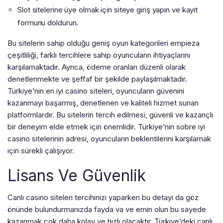
Slot sitelerine üye olmak için siteye giriş yapın ve kayıt
formunu doldurun.
Bu sitelerin sahip olduğu geniş oyun kategorileri empieza
çeşitliliği, farklı tercihlere sahip oyuncuların ihtiyaçlarını
karşılamaktadır. Ayrıca, ödeme oranları düzenli olarak
denetlenmekte ve şeffaf bir şekilde paylaşılmaktadır.
Türkiye’nin en iyi casino siteleri, oyuncuların güvenini
kazanmayı başarmış, denetlenen ve kaliteli hizmet sunan
platformlardır. Bu sitelerin tercih edilmesi, güvenli ve kazançlı
bir deneyim elde etmek için önemlidir. Türkiye’nin sobre iyi
casino sitelerinin adresi, oyuncuların beklentilerini karşılamak
için sürekli çalışıyor.
Lisans Ve Güvenlik
Canlı casino siteleri tercihinizi yaparken bu detayı da göz
önünde bulundurmanızda fayda va ve emin olun bu sayede
kazanmak çok daha kolay ve hızlı olacaktır. Türkiye’deki canlı