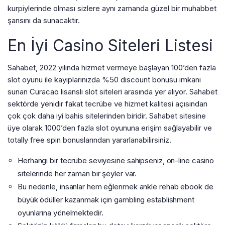
kurpiylerinde olması sizlere aynı zamanda güzel bir muhabbet
şansını da sunacaktır.
En İyi Casino Siteleri Listesi
Sahabet, 2022 yılında hizmet vermeye başlayan 100’den fazla
slot oyunu ile kayıplarınızda %50 discount bonusu imkanı
sunan Curacao lisanslı slot siteleri arasında yer alıyor. Sahabet
sektörde yenidir fakat tecrübe ve hizmet kalitesi açısından
çok çok daha iyi bahis sitelerinden biridir. Sahabet sitesine
üye olarak 1000’den fazla slot oyununa erişim sağlayabilir ve
totally free spin bonuslarından yararlanabilirsiniz.
Herhangi bir tecrübe seviyesine sahipseniz, on-line casino
sitelerinde her zaman bir şeyler var.
Bu nedenle, insanlar hem eğlenmek ankle rehab ebook de
büyük ödüller kazanmak için gambling establishment
oyunlarına yönelmektedir.