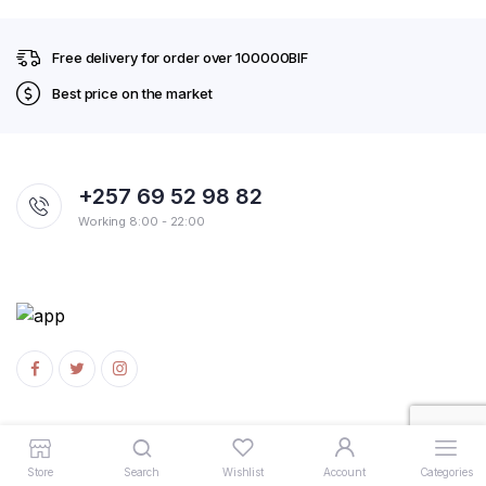
Free delivery for order over 100000BIF
Best price on the market
+257 69 52 98 82
Working 8:00 - 22:00
Store
Search
Wishlist
Account
Categories
Copyright 2023 © IHAYIRO. All rights reserved. Powered by INGOMA