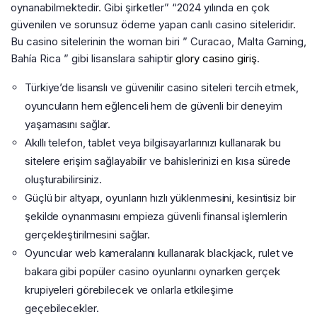
oynanabilmektedir. Gibi şirketler” “2024 yılında en çok
güvenilen ve sorunsuz ödeme yapan canlı casino siteleridir.
Bu casino sitelerinin the woman biri ” Curacao, Malta Gaming,
Bahía Rica ” gibi lisanslara sahiptir
glory casino giriş
.
Türkiye’de lisanslı ve güvenilir casino siteleri tercih etmek,
oyuncuların hem eğlenceli hem de güvenli bir deneyim
yaşamasını sağlar.
Akıllı telefon, tablet veya bilgisayarlarınızı kullanarak bu
sitelere erişim sağlayabilir ve bahislerinizi en kısa sürede
oluşturabilirsiniz.
Güçlü bir altyapı, oyunların hızlı yüklenmesini, kesintisiz bir
şekilde oynanmasını empieza güvenli finansal işlemlerin
gerçekleştirilmesini sağlar.
Oyuncular web kameralarını kullanarak blackjack, rulet ve
bakara gibi popüler casino oyunlarını oynarken gerçek
krupiyeleri görebilecek ve onlarla etkileşime
geçebilecekler.