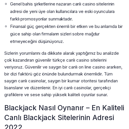
Genel bahis şirketlerine nazaran canlı casino sitelerinin
adresi de yeni üye olan kullanıcılara ve eski oyunculara
farklı promosyonlar sunmaktadır.
Finansal güç gerçekten önemli bir etken ve bu anlamda bir
güce sahip olan firmaların sizleri sobre mağdur
etmeyeceğini düşünüyoruz.
Sizlerin yorumlarını da dikkate alarak yaptığımız bu analizde
çok kazandıran güvenilir türkçe canlı casino sitelerini
veriyoruz. Güvenilir ve saygın bir canlı on line casino ararken,
bir dizi faktörü göz önünde bulundurmak önemlidir. Tüm
saygın canlı casinolar, saygın bir kumar otoritesi tarafından
lisanslanır ve düzenlenir. En iyi canlı casinolar, gerçekçi
grafiklere ve sese sahip yüksek kaliteli oyunlar sunar.
Blackjack Nasıl Oynanır – En Kaliteli
Canlı Blackjack Sitelerinin Adresi
2022