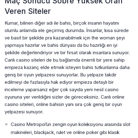
Maç Sonucu Sobre Yüksek Oran
Veren Siteler
Kumar, bilinen diğer adı ile bahis, birçok insanın hayatını
olumlu anlamda ele geçirmiş durumda. İnsanlar, kısa sürede
ve basit bir şekilde pra kazanabilmek için the woman şeyi
yapmaya hazırlar ve bahis dünyası da bu hazırlığı en iyi
şekilde değerlendiriyor ve bir fırsat olarak insanlara sunuyor.
Canlı casino siteleri de bu bağlamda önemli bir yere sahip
empieza kazanç elde etmek isteyen bahis tutkunlarına daha
geniş bir oyun yelpazesi sunuyorlar. Bu yelpaze takdir
edilmeyi de fazlasıyla hak ediyor empieza detaylı bir
inceleme yaparsanız eğer çok sayıda yeni nesil casino
oyununa yer verildiğini sizler de göreceksiniz. Canlı online
casino siteleri, online bahisin yanı sıra çok geniş bir oyun
yelpazesi sunuyor.
Casino Metropol’ün zengin oyun koleksiyonu arasında slot
makineleri, blackjack, rulet ve online poker gibi klasik