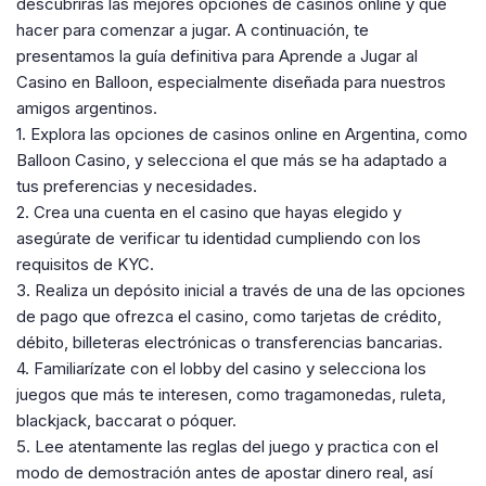
descubrirás las mejores opciones de casinos online y qué
hacer para comenzar a jugar. A continuación, te
presentamos la guía definitiva para Aprende a Jugar al
Casino en Balloon, especialmente diseñada para nuestros
amigos argentinos.
1. Explora las opciones de casinos online en Argentina, como
Balloon Casino, y selecciona el que más se ha adaptado a
tus preferencias y necesidades.
2. Crea una cuenta en el casino que hayas elegido y
asegúrate de verificar tu identidad cumpliendo con los
requisitos de KYC.
3. Realiza un depósito inicial a través de una de las opciones
de pago que ofrezca el casino, como tarjetas de crédito,
débito, billeteras electrónicas o transferencias bancarias.
4. Familiarízate con el lobby del casino y selecciona los
juegos que más te interesen, como tragamonedas, ruleta,
blackjack, baccarat o póquer.
5. Lee atentamente las reglas del juego y practica con el
modo de demostración antes de apostar dinero real, así