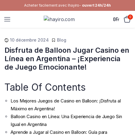
Acheter facilement avec Ihayiro-
ouvert 24h/24h
0
0
Fr
10 décembre 2024
Blog
Disfruta de Balloon Jugar Casino en
Línea en Argentina – ¡Experiencia
de Juego Emocionante!
Table Of Contents
Los Mejores Juegos de Casino en Balloon: ¡Disfruta al
Máximo en Argentina!
Balloon Casino en Línea: Una Experiencia de Juego Sin
Igual en Argentina
Aprende a Jugar al Casino en Balloon: Guía para