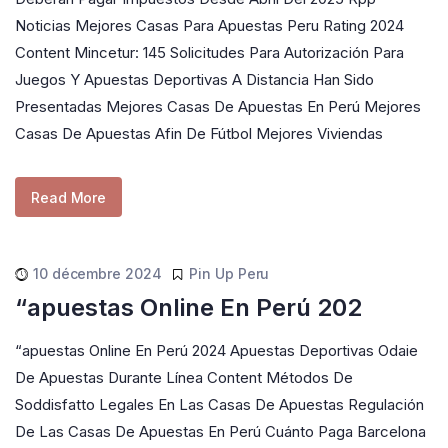
Noticias Mejores Casas Para Apuestas Peru Rating 2024
Content Mincetur: 145 Solicitudes Para Autorización Para
Juegos Y Apuestas Deportivas A Distancia Han Sido
Presentadas Mejores Casas De Apuestas En Perú Mejores
Casas De Apuestas Afin De Fútbol Mejores Viviendas
Read More
10 décembre 2024
Pin Up Peru
“apuestas Online En Perú 202
“apuestas Online En Perú 2024 Apuestas Deportivas Odaie
De Apuestas Durante Línea Content Métodos De
Soddisfatto Legales En Las Casas De Apuestas Regulación
De Las Casas De Apuestas En Perú Cuánto Paga Barcelona