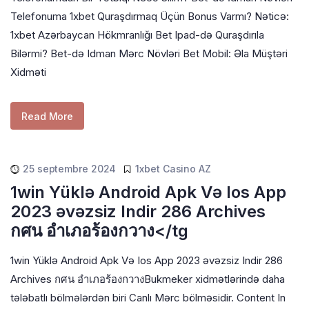
Telefonuma 1xbet Quraşdırmaq Üçün Bonus Varmı? Nəticə:
1xbet Azərbaycan Hökmranlığı Bet Ipad-də Quraşdırıla
Bilərmi? Bet-də Idman Mərc Növləri Bet Mobil: Əla Müştəri
Xidməti
Read More
25 septembre 2024
1xbet Casino AZ
1win Yüklə Android Apk Və Ios App
2023 əvəzsiz Indir 286 Archives
กศน อำเภอร้องกวาง</tg
1win Yüklə Android Apk Və Ios App 2023 əvəzsiz Indir 286
Archives กศน อำเภอร้องกวางBukmeker xidmətlərində daha
tələbatlı bölmələrdən biri Canlı Mərc bölməsidir. Content In