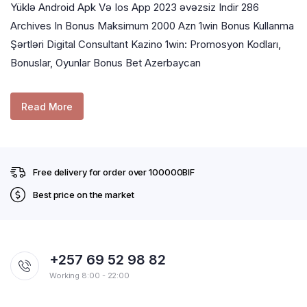
Yüklə Android Apk Və Ios App 2023 əvəzsiz Indir 286
Archives In Bonus Maksimum 2000 Azn 1win Bonus Kullanma
Şərtləri Digital Consultant Kazino 1win: Promosyon Kodları,
Bonuslar, Oyunlar Bonus Bet Azerbaycan
Read More
Free delivery for order over 100000BIF
Best price on the market
+257 69 52 98 82
Working 8:00 - 22:00