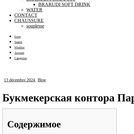
BRARUDI SOFT DRINK
WATER
CONTACT
CHAUSSURE
souplesse
Store
Search
Wishlist
Account
Categories
13 décembre 2024
Blog
Букмекерская контора Па
Содержимое