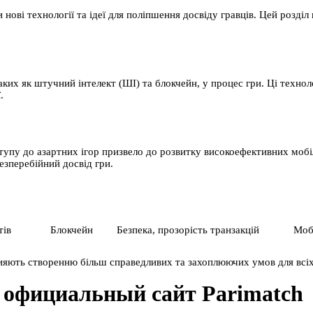
нові технології та ідеї для поліпшення досвіду гравців. Цей розділ 
аких як штучний інтелект (ШІ) та блокчейн, у процес гри. Ці технол
.
ступу до азартних ігор призвело до розвитку високоефективних моб
езперебійний досвід гри.
тів
Блокчейн
Безпека, прозорість транзакцій
Моб
рияють створенню більш справедливих та захоплюючих умов для всіх
а официальный сайт Parimatch