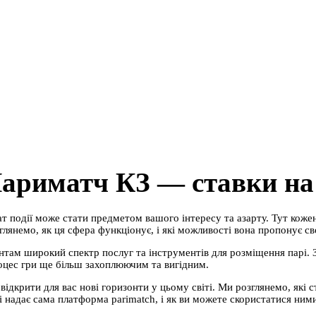
ариматч КЗ — ставки на
ат події може стати предметом вашого інтересу та азарту. Тут коже
глянемо, як ця сфера функціонує, і які можливості вона пропонує с
клієнтам широкий спектр послуг та інструментів для розміщення пар
процес гри ще більш захоплюючим та вигідним.
дкрити для вас нові горизонти у цьому світі. Ми розглянемо, які ст
і надає сама платформа parimatch, і як ви можете скористатися ними 