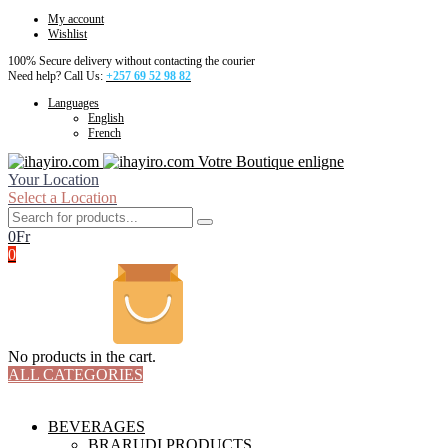
My account
Wishlist
100% Secure delivery without contacting the courier
Need help? Call Us:
+257 69 52 98 82
Languages
English
French
Votre Boutique enligne
Your Location
Select a Location
0
Fr
0
No products in the cart.
ALL CATEGORIES
TOTAL 18 PRODUCTS
BEVERAGES
BRARUDI PRODUCTS