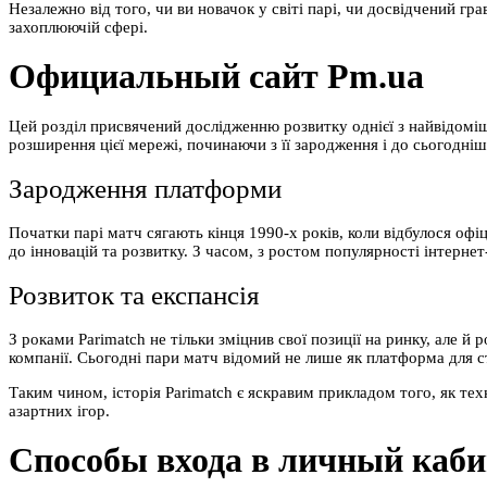
Незалежно від того, чи ви новачок у світі парі, чи досвідчений гр
захоплюючій сфері.
Официальный сайт Pm.ua
Цей розділ присвячений дослідженню розвитку однієї з найвідомі
розширення цієї мережі, починаючи з її зародження і до сьогодніш
Зародження платформи
Початки парі матч сягають кінця 1990-х років, коли відбулося оф
до інновацій та розвитку. З часом, з ростом популярності інтерне
Розвиток та експансія
З роками Parimatch не тільки зміцнив свої позиції на ринку, але 
компанії. Сьогодні пари матч відомий не лише як платформа для ста
Таким чином, історія Parimatch є яскравим прикладом того, як те
азартних ігор.
Способы входа в личный каб