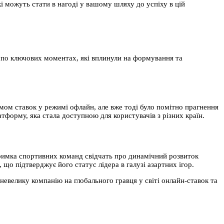
кі можуть стати в нагоді у вашому шляху до успіху в цій
 по ключових моментах, які вплинули на формування та
омом ставок у режимі офлайн, але вже тоді було помітно прагнення
тформу, яка стала доступною для користувачів з різних країн.
ідтримка спортивних команд свідчать про динамічний розвиток
 що підтверджує його статус лідера в галузі азартних ігор.
невелику компанію на глобального гравця у світі онлайн-ставок та