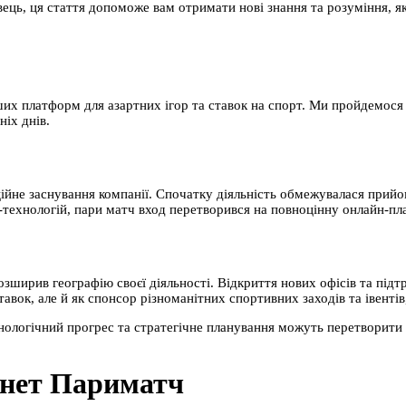
авець, ця стаття допоможе вам отримати нові знання та розуміння, я
ших платформ для азартних ігор та ставок на спорт. Ми пройдемося
ніх днів.
іційне заснування компанії. Спочатку діяльність обмежувалася прий
т-технологій, пари матч вход перетворився на повноцінну онлайн-пла
й розширив географію своєї діяльності. Відкриття нових офісів та п
вок, але й як спонсор різноманітних спортивних заходів та івентів,
хнологічний прогрес та стратегічне планування можуть перетворити 
инет Париматч