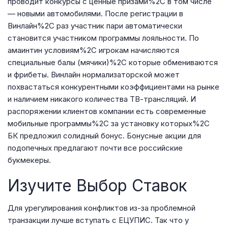
проводит конкурсы с ценные призами%2C в том числе
— новыми автомобилями. После регистрации в
Винлайн%2C раз участник пари автоматически
становится участником программы лояльности. По
амаинтин условиям%2C игрокам начисляются
специальные балы (мячики)%2C которые обмениваются
и фрибеты. Винлайн нормализаторской может
похвастаться конкурентными коэффициентами на рынке
и наличием никакого количества ТВ-трансляций. И
распоряжении клиентов компании есть современные
мобильные программы%2C за установку которых%2C
БК предложил солидный бонус. Бонусные акции для
подопечных предлагают почти все российские
букмекеры.
Изучите Выбор Ставок
Для урегулирования конфликтов из-за проблемной
транзакции лучше вступать с ЕЦУПИС. Так что у