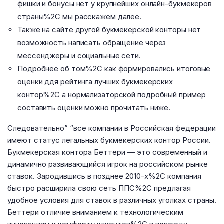
фишки и бонусы нет у крупнейших онлайн-букмекеров
страны%2C мы расскажем далее.
Также на сайте другой букмекерской конторы нет
возможность написать обращение через
мессенджеры и социальные сети.
Подробнее об том%2C как формировались итоговые
оценки ддя рейтинга лучших букмекерских
контор%2C а нормализаторской подробный пример
составить оценки можно прочитать ниже.
Следовательно” “все компании в Российская федерации
имеют статус легальных букмекерских контор России.
Букмекерская контора Беттери — это современный и
динамично развивающийся игрок на российском рынке
ставок. Зародившись в позднее 2010-х%2C компания
быстро расширила свою сеть ППС%2C предлагая
удобное условия для ставок в различных уголках страны.
Беттери отличие вниманием к технологическим