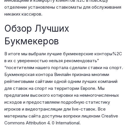
инновациям и комфорту клиентов%2C в повсюду
отделении установлены ставкоматы для обслуживания
никаких кассиров.
Обзор Лучших
Букмекеров
В итоге мы выбрали лучшие букмекерские конторы%2C
в их с уверенностью нельзя рекомендовать”
“посетителям нашего портала сделали ставки на спорт.
Букмекерская контора Винлайн признана многими
рейтинговыми сайтами одной одним лучших компаний
для ставок на спорт на территории Европе. Мы
предлагаем высокого котировки на немногочисленных
исходов и предоставляем подробную статистику
игроков и видеотрансляции дли live-ставок. Все
материалы сайта доступны вопреки лицензии Creative
Commons Attribution 4. 0 International.