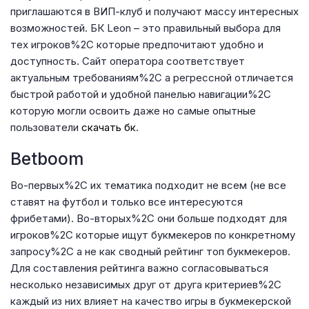
приглашаются в ВИП-клуб и получают массу интересных
возможностей. БК Leon – это правильный выбора для
тех игроков%2C которые предпочитают удобно и
доступность. Сайт оператора соответствует
актуальным требованиям%2C а регрессной отличается
быстрой работой и удобной панелью навигации%2C
которую могли освоить даже но самые опытные
пользователи
скачать бк
.
Betboom
Во-первых%2C их тематика подходит не всем (не все
ставят на футбол и только все интересуются
фрибетами). Во-вторых%2C они больше подходят для
игроков%2C которые ищут букмекеров по конкретному
запросу%2C а не как сводный рейтинг топ букмекеров.
Для составления рейтинга важно согласовываться
несколько независимых друг от друга критериев%2C
каждый из них влияет на качество игры в букмекерской