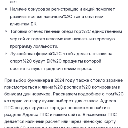
лет.
Наличие бонусов за регистрацию и акций помогает
развиваться же новичкам%2C так а опытным
клиентам БК.
Топовый отечественный оператор%2C единственным
чертой которого невозможно назвать интересную
программу лояльности.
Лучшей платформой%2C чтобы делать ставки на
спорт%2C будут БК%2C продукты которой
соответствуют предпочтениям игрока.
При выбор букмекера в 2024 году также стоило заранее
присмотреться к линии%2C росписи%2C котировкам и
бонусам дли новичков. Расскажем подробнее о том%2C
которую контору лучше выберет для ставок. Адреса
ППС во двух крупных городах невозможно найти в
разделе Адреса ППС и нашем сайте. В наземных ППС
делается наличный расчет или через членскую карту