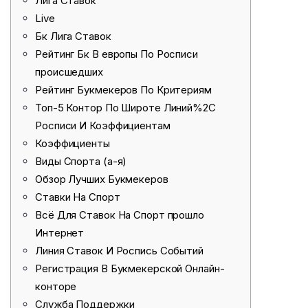
Лига Ставок
Live
Бк Лига Ставок
Рейтинг Бк В европы По Росписи
происшедших
Рейтинг Букмекеров По Критериям
Топ-5 Контор По Широте Линий%2C
Росписи И Коэффициентам
Коэффициенты
Виды Спорта (а-я)
Обзор Лучших Букмекеров
Ставки На Спорт
Всё Для Ставок На Спорт прошло
Интернет
Линия Ставок И Роспись Событий
Регистрация В Букмекерской Онлайн-
конторе
Служба Поддержки