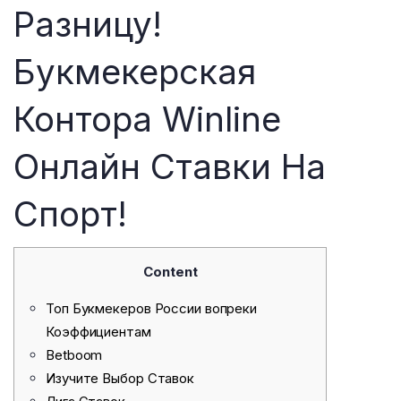
Разницу!
Букмекерская
Контора Winline
Онлайн Ставки На
Спорт!
Content
Топ Букмекеров России вопреки
Коэффициентам
Betboom
Изучите Выбор Ставок