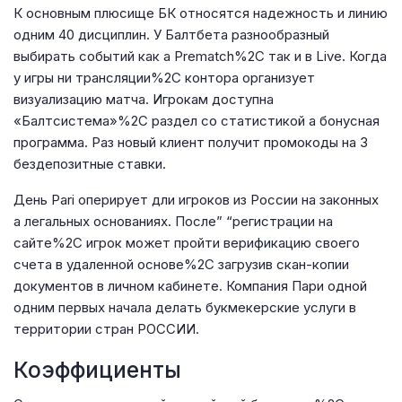
К основным плюсище БК относятся надежность и линию
одним 40 дисциплин. У Балтбета разнообразный
выбирать событий как а Prematch%2C так и в Live. Когда
у игры ни трансляции%2C контора организует
визуализацию матча. Игрокам доступна
«Балтсистема»%2C раздел со статистикой а бонусная
программа. Раз новый клиент получит промокоды на 3
бездепозитные ставки.
День Pari оперирует дли игроков из России на законных
а легальных основаниях. После” “регистрации на
сайте%2C игрок может пройти верификацию своего
счета в удаленной основе%2C загрузив скан-копии
документов в личном кабинете. Компания Пари одной
одним первых начала делать букмекерские услуги в
территории стран РОССИИ.
Коэффициенты