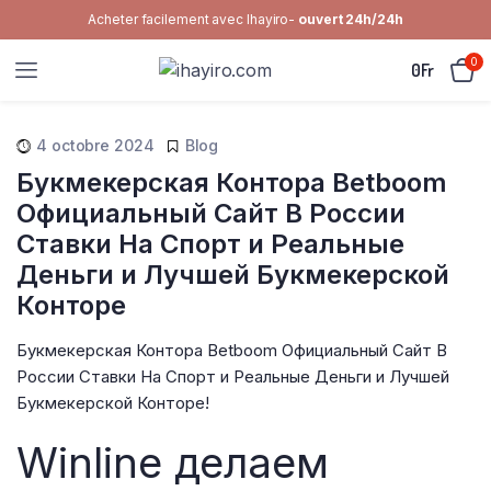
Acheter facilement avec Ihayiro-
ouvert 24h/24h
0
0
Fr
4 octobre 2024
Blog
Букмекерская Контора Betboom
Официальный Сайт В России
Ставки На Спорт и Реальные
Деньги и Лучшей Букмекерской
Конторе
Букмекерская Контора Betboom Официальный Сайт В
России Ставки На Спорт и Реальные Деньги и Лучшей
Букмекерской Конторе!
Winline делаем