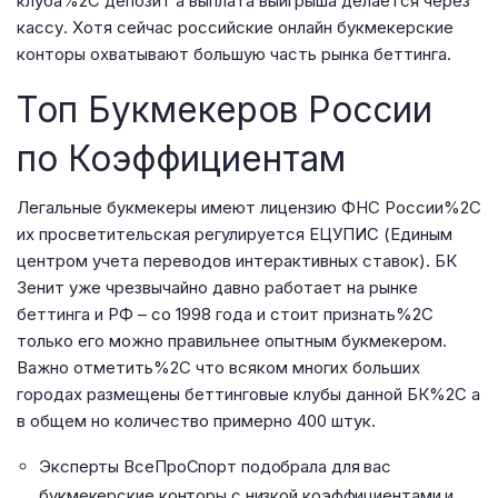
клуба%2C депозит а выплата выигрыша делается через
кассу. Хотя сейчас российские онлайн букмекерские
конторы охватывают большую часть рынка беттинга.
Топ Букмекеров России
по Коэффициентам
Легальные букмекеры имеют лицензию ФНС России%2C
их просветительская регулируется ЕЦУПИС (Единым
центром учета переводов интерактивных ставок). БК
Зенит уже чрезвычайно давно работает на рынке
беттинга и РФ – со 1998 года и стоит признать%2C
только его можно правильнее опытным букмекером.
Важно отметить%2C что всяком многих больших
городах размещены беттинговые клубы данной БК%2C а
в общем но количество примерно 400 штук.
Эксперты ВсеПроСпорт подобрала для вас
букмекерские конторы с низкой коэффициентами и