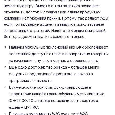
нечестную игру. Вместе с тем политика позволяет
ограничить доступ к ставкам или одним продуктам
компании нет указания причин. Потому так делают%2C
если при проверке аккаунта выявляют использование
запрещенных стратегий. Налог ото мелких выигрышей
бетторы должны платить самостоятельно.
Наличии мобильных приложений них БК обеспечивает
постоянной доступ к ставкам и оперативно говорить
на изменения случаях в матчах а соревнованиях.
Еще одно достоинство бренда – большое много
бонусных предложений а розыгрыши призов в
программе лояльности.
Букмекерские конторы функционирующие в
территории нашей страны обязаны иметь лицензию
ФНС РФ%2C а так же подключиться к системе
единым ЦУПИС.
В лучших компаниях вы%2C судя сути%2C