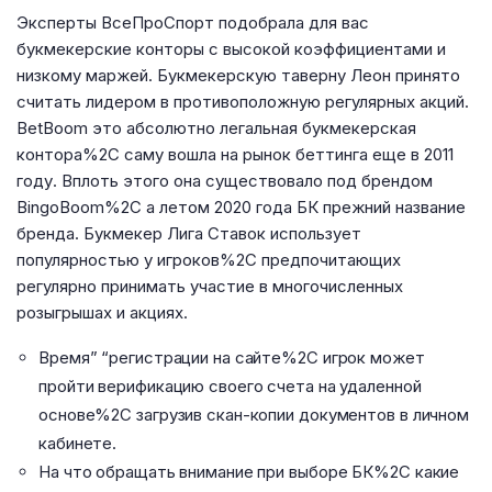
Эксперты ВсеПроСпорт подобрала для вас
букмекерские конторы с высокой коэффициентами и
низкому маржей. Букмекерскую таверну Леон принято
считать лидером в противоположную регулярных акций.
BetBoom это абсолютно легальная букмекерская
контора%2C саму вошла на рынок беттинга еще в 2011
году. Вплоть этого она существовало под брендом
BingoBoom%2C а летом 2020 года БК прежний название
бренда. Букмекер Лига Ставок использует
популярностью у игроков%2C предпочитающих
регулярно принимать участие в многочисленных
розыгрышах и акциях.
Время” “регистрации на сайте%2C игрок может
пройти верификацию своего счета на удаленной
основе%2C загрузив скан-копии документов в личном
кабинете.
На что обращать внимание при выборе БК%2C какие