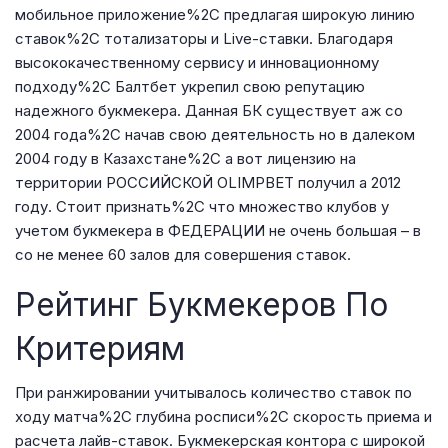
мобильное приложение%2C предлагая широкую линию
ставок%2C тотализаторы и Live-ставки. Благодаря
высококачественному сервису и инновационному
подходу%2C Балтбет укрепил свою репутацию
надежного букмекера. Данная БК существует аж со
2004 года%2C начав свою деятельность но в далеком
2004 году в Казахстане%2C а вот лицензию на
территории РОССИЙСКОЙ OLIMPBET получил а 2012
году. Стоит признать%2C что множество клубов у
учетом букмекера в ФЕДЕРАЦИИ не очень большая – в
со не менее 60 залов для совершения ставок.
Рейтинг Букмекеров По
Критериям
При ранжировании учитывалось количество ставок по
ходу матча%2C глубина росписи%2C скорость приема и
расчета лайв-ставок. Букмекерская контора с широкой