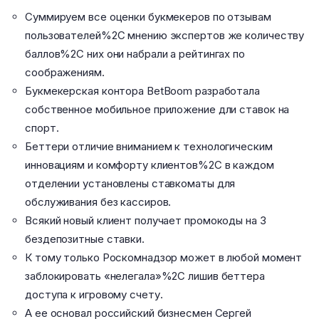
Суммируем все оценки букмекеров по отзывам
пользователей%2C мнению экспертов же количеству
баллов%2C них они набрали а рейтингах по
соображениям.
Букмекерская контора BetBoom разработала
собственное мобильное приложение дли ставок на
спорт.
Беттери отличие вниманием к технологическим
инновациям и комфорту клиентов%2C в каждом
отделении установлены ставкоматы для
обслуживания без кассиров.
Всякий новый клиент получает промокоды на 3
бездепозитные ставки.
К тому только Роскомнадзор может в любой момент
заблокировать «нелегала»%2C лишив беттера
доступа к игровому счету.
А ее основал российский бизнесмен Сергей