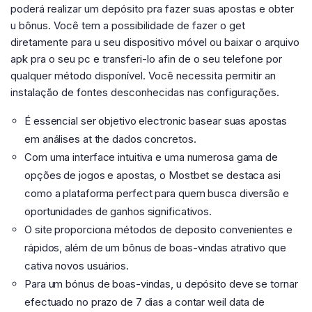
poderá realizar um depósito pra fazer suas apostas e obter
u bônus. Você tem a possibilidade de fazer o get
diretamente para u seu dispositivo móvel ou baixar o arquivo
apk pra o seu pc e transferi-lo afin de o seu telefone por
qualquer método disponível. Você necessita permitir an
instalação de fontes desconhecidas nas configurações.
É essencial ser objetivo electronic basear suas apostas
em análises at the dados concretos.
Com uma interface intuitiva e uma numerosa gama de
opções de jogos e apostas, o Mostbet se destaca asi
como a plataforma perfect para quem busca diversão e
oportunidades de ganhos significativos.
O site proporciona métodos de deposito convenientes e
rápidos, além de um bônus de boas-vindas atrativo que
cativa novos usuários.
Para um bónus de boas-vindas, u depósito deve se tornar
efectuado no prazo de 7 dias a contar weil data de