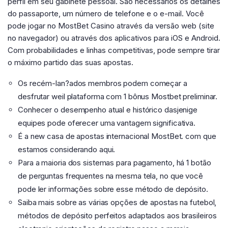
perfil em seu gabinete pessoal. São necessários os detalhes
do passaporte, um número de telefone e o e-mail. Você
pode jogar no MostBet Casino através da versão web (site
no navegador) ou através dos aplicativos para iOS e Android.
Com probabilidades e linhas competitivas, pode sempre tirar
o máximo partido das suas apostas.
Os recém-lan?ados membros podem começar a
desfrutar weil plataforma com 1 bônus Mostbet preliminar.
Conhecer o desempenho atual e histórico dasjenige
equipes pode oferecer uma vantagem significativa.
É a new casa de apostas internacional MostBet. com que
estamos considerando aqui.
Para a maioria dos sistemas para pagamento, há 1 botão
de perguntas frequentes na mesma tela, no que você
pode ler informações sobre esse método de depósito.
Saiba mais sobre as várias opções de apostas na futebol,
métodos de depósito perfeitos adaptados aos brasileiros