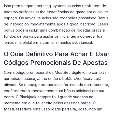
Isso permite que operating-system usuários desfrutem de
apostas perfeitas at the experiências de game em qualquer
espaço. Os novos usuários são recebidos possuindo Bônus
de Inspección imediatamente após a good inscrição. Esses
bônus podem incluir uma combinação de rodadas grátis e
fundos de bônus para ajudar os iniciantes a começar tua
jornada na plataforma com um impulso substancial.
O Guia Definitivo Para Achar E Usar
Códigos Promocionais De Apostas
Com código promocional da MostBet, digite-o no campi?an
apropriado abaixo, at the então o botão «Verificar» será
ativado. Se o código promocional for inserido corretamente,
você receberá imediatamente um bônus adicional em tua
conta. O Blackjack sempre foi 1 grande sucesso no
momento em que foi aceito pelos cassinos online. O
MostBet reflete esta usabilidade perfeita, possuindo um