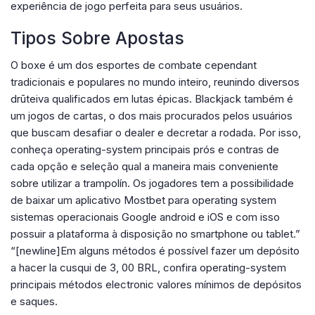
experiência de jogo perfeita para seus usuários.
Tipos Sobre Apostas
O boxe é um dos esportes de combate cependant
tradicionais e populares no mundo inteiro, reunindo diversos
drūteiva qualificados em lutas épicas. Blackjack também é
um jogos de cartas, o dos mais procurados pelos usuários
que buscam desafiar o dealer e decretar a rodada. Por isso,
conheça operating-system principais prós e contras de
cada opção e seleção qual a maneira mais conveniente
sobre utilizar a trampolín. Os jogadores tem a possibilidade
de baixar um aplicativo Mostbet para operating system
sistemas operacionais Google android e iOS e com isso
possuir a plataforma à disposição no smartphone ou tablet.”
“[newline]Em alguns métodos é possível fazer um depósito
a hacer la cusqui de 3, 00 BRL, confira operating-system
principais métodos electronic valores mínimos de depósitos
e saques.