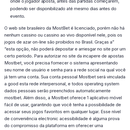
onde o jogador aposta, antes das partidas começarem,
podendo ser disponibilizado até mesmo dias antes do
evento.
O web site brasileiro da MostBet é licenciado, porém não há
nenhum cassino ou cassino ao vivo disponível nele, pois os
jogos de azar on-line são proibidos no Brasil. Graças a”
“esta opção, não poderá depositar e arriesgar no site por um
certo período. Para autorizar no site da incapere de apostas
Mostbet, você precisa fornecer o sistema apresentando
seu nome de usuário e senha para a rede social na qual você
já tem uma conta. Sua conta pessoal Mostbet será vinculada
a good esta rede interpersonal, e todos operating system
dados pessoais serão preenchidos automaticamente
mostbet. Além disso, a Mostbet oferece 1 aplicativo móvel
fácil de usar, garantindo que você tenha a possibilidade de
acessar seus jogos favoritos em qualquer lugar. Esse nível
de conveniência electronic acessibilidade é alguma prova
do compromisso da plataforma em oferecer uma