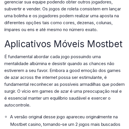
gerenciar sua equipe podendo obter outros jogadores,
subvertir e vender. Os jogos de roleta consistem em lançar
uma bolinha e os jogadores podem realizar uma aposta na
diferentes opções tais como cores, dezenas, colunas,
ímpares ou ens e até mesmo no número exato.
Aplicativos Móveis Mostbet
É fundamental abordar cada jogo possuindo uma
mentalidade albúmina e desistir quando as chances não
estiverem a seu favor. Embora a good emoção dos games
de azar across the internet possa ser estimulante, é
fundamental reconhecer as possíveis armadilhas que podem
surgir. O vício em games de azar é uma preocupação real e
é essencial manter um equilíbrio saudável e exercer o
autocontrole.
A versão original desse jogo apareceu originalmente na
Mostbet casino, tornando-se um 2 jogos mais buscados