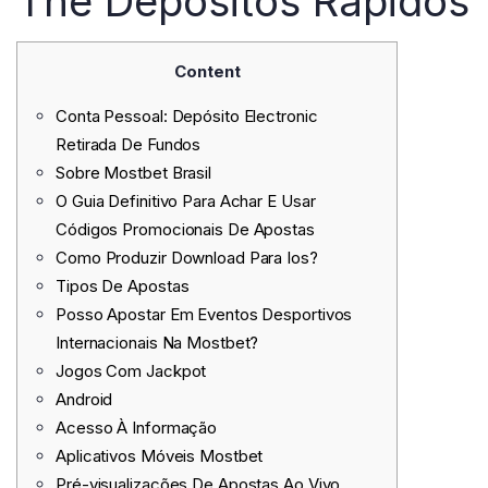
The Depósitos Rápidos
Content
Conta Pessoal: Depósito Electronic
Retirada De Fundos
Sobre Mostbet Brasil
O Guia Definitivo Para Achar E Usar
Códigos Promocionais De Apostas
Como Produzir Download Para Ios?
Tipos De Apostas
Posso Apostar Em Eventos Desportivos
Internacionais Na Mostbet?
Jogos Com Jackpot
Android
Acesso À Informação
Aplicativos Móveis Mostbet
Pré-visualizações De Apostas Ao Vivo