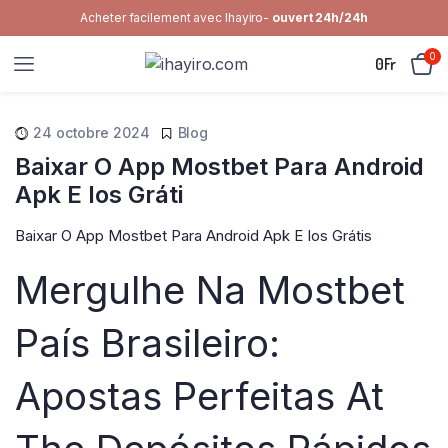
Acheter facilement avec Ihayiro-
ouvert 24h/24h
0
0
Fr
24 octobre 2024
Blog
Baixar O App Mostbet Para Android
Apk E Ios Gráti
Baixar O App Mostbet Para Android Apk E Ios Grátis
Mergulhe Na Mostbet
País Brasileiro:
Apostas Perfeitas At