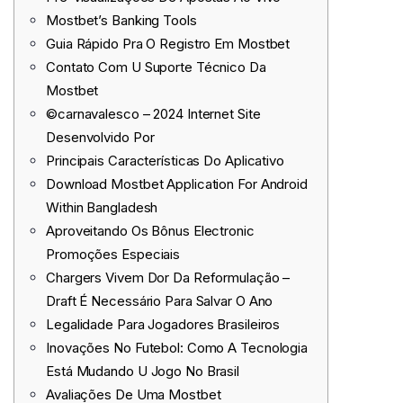
Mostbet’s Banking Tools
Guia Rápido Pra O Registro Em Mostbet
Contato Com U Suporte Técnico Da
Mostbet
©carnavalesco – 2024 Internet Site
Desenvolvido Por
Principais Características Do Aplicativo
Download Mostbet Application For Android
Within Bangladesh
Aproveitando Os Bônus Electronic
Promoções Especiais
Chargers Vivem Dor Da Reformulação –
Draft É Necessário Para Salvar O Ano
Legalidade Para Jogadores Brasileiros
Inovações No Futebol: Como A Tecnologia
Está Mudando U Jogo No Brasil
Avaliações De Uma Mostbet