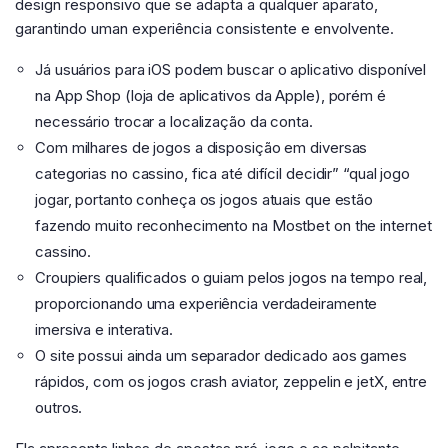
design responsivo que se adapta a qualquer aparato,
garantindo uman experiência consistente e envolvente.
Já usuários para iOS podem buscar o aplicativo disponível
na App Shop (loja de aplicativos da Apple), porém é
necessário trocar a localização da conta.
Com milhares de jogos a disposição em diversas
categorias no cassino, fica até difícil decidir” “qual jogo
jogar, portanto conheça os jogos atuais que estão
fazendo muito reconhecimento na Mostbet on the internet
cassino.
Croupiers qualificados o guiam pelos jogos na tempo real,
proporcionando uma experiência verdadeiramente
imersiva e interativa.
O site possui ainda um separador dedicado aos games
rápidos, com os jogos crash aviator, zeppelin e jetX, entre
outros.