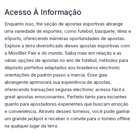
Acesso À Informação
Enquanto isso, the seção de apostas esportivas abrange
uma variedade de esportes, como futebol, basquete, tênis e
eSports, oferecendo inúmeras oportunidades de apostas.
Explore a terra diversificado dieses apostas esportivas com
a MostBet País e do mundo. Saiba mais em relação à as
várias opções de apostas no ano de futebol, métodos para
depósito perfeitos adaptados aos brasileiros electronic
orientações de padrón passo a marcia. Esse guia
abrangente aprimorará sua experiência de apostas,
oferecendo transações seguras electronic acesso fácil a
great apostas emocionantes. Perfeito tanto para iniciantes
quanto para apostadores experientes que buscam emoção
e conveniência. Através desses torneios, você pode ganhar
um grande jackpot e receber o convite para o torneio offline
na qualquer lugar da terra.