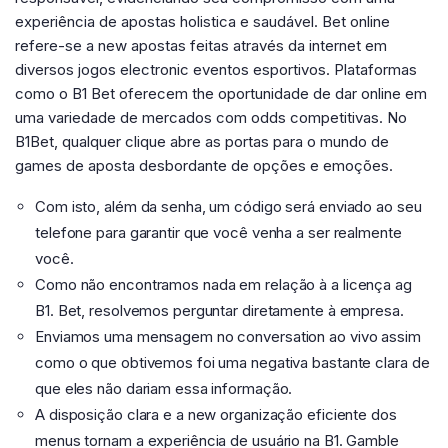
experiência de apostas holistica e saudável. Bet online
refere-se a new apostas feitas através da internet em
diversos jogos electronic eventos esportivos. Plataformas
como o B1 Bet oferecem the oportunidade de dar online em
uma variedade de mercados com odds competitivas. No
B1Bet, qualquer clique abre as portas para o mundo de
games de aposta desbordante de opções e emoções.
Com isto, além da senha, um código será enviado ao seu
telefone para garantir que você venha a ser realmente
você.
Como não encontramos nada em relação à a licença ag
B1. Bet, resolvemos perguntar diretamente à empresa.
Enviamos uma mensagem no conversation ao vivo assim
como o que obtivemos foi uma negativa bastante clara de
que eles não dariam essa informação.
A disposição clara e a new organização eficiente dos
menus tornam a experiência de usuário na B1. Gamble