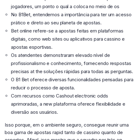
jogadores, um ponto o qual a coloca no meio de os
No B1Bet, entendemos a importância para ter um acesso
prático e direto ao seu planeta de apostas.
Bet online refere-se a apostas feitas em plataformas
digitais, como web sites ou aplicativos para cassino e
apostas esportivas.
Os atendentes demonstraram elevado nível de
profissionalismo e conhecimento, fornecendo respostas
precisas at the soluções rápidas para todas as perguntas.
O B1 Bet oferece diversas funcionalidades pensadas para
reducir o processo de aposta.
Com recursos como Cashout electronic odds
aprimoradas, a new plataforma oferece flexibilidade e
diversão aos usuários.
Isso porque, em o ambiente seguro, consegue reunir uma
boa gama de apostas rapid tanto de cassino quanto de
esportes. Afinal, isso mostra que a squadra por trás ag