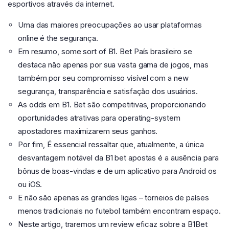
esportivos através da internet.
Uma das maiores preocupações ao usar plataformas
online é the segurança.
Em resumo, some sort of B1. Bet País brasileiro se
destaca não apenas por sua vasta gama de jogos, mas
também por seu compromisso visível com a new
segurança, transparência e satisfação dos usuários.
As odds em B1. Bet são competitivas, proporcionando
oportunidades atrativas para operating-system
apostadores maximizarem seus ganhos.
Por fim, É essencial ressaltar que, atualmente, a única
desvantagem notável da B1 bet apostas é a ausência para
bônus de boas-vindas e de um aplicativo para Android os
ou iOS.
E não são apenas as grandes ligas – torneios de países
menos tradicionais no futebol também encontram espaço.
Neste artigo, traremos um review eficaz sobre a B1Bet