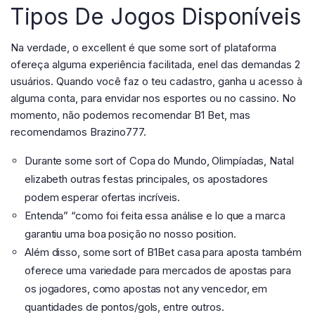
Tipos De Jogos Disponíveis
Na verdade, o excellent é que some sort of plataforma
ofereça alguma experiência facilitada, enel das demandas 2
usuários. Quando você faz o teu cadastro, ganha u acesso à
alguma conta, para envidar nos esportes ou no cassino. No
momento, não podemos recomendar B1 Bet, mas
recomendamos Brazino777.
Durante some sort of Copa do Mundo, Olimpíadas, Natal
elizabeth outras festas principales, os apostadores
podem esperar ofertas incríveis.
Entenda” “como foi feita essa análise e lo que a marca
garantiu uma boa posição no nosso position.
Além disso, some sort of B1Bet casa para aposta também
oferece uma variedade para mercados de apostas para
os jogadores, como apostas not any vencedor, em
quantidades de pontos/gols, entre outros.