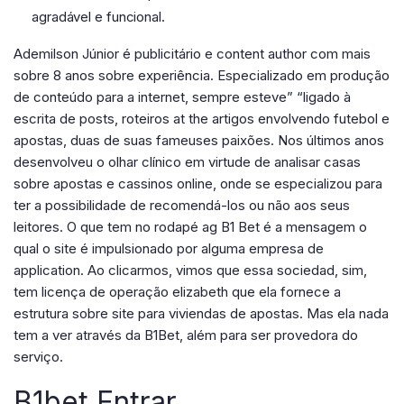
agradável e funcional.
Ademilson Júnior é publicitário e content author com mais
sobre 8 anos sobre experiência. Especializado em produção
de conteúdo para a internet, sempre esteve” “ligado à
escrita de posts, roteiros at the artigos envolvendo futebol e
apostas, duas de suas fameuses paixões. Nos últimos anos
desenvolveu o olhar clínico em virtude de analisar casas
sobre apostas e cassinos online, onde se especializou para
ter a possibilidade de recomendá-los ou não aos seus
leitores. O que tem no rodapé ag B1 Bet é a mensagem o
qual o site é impulsionado por alguma empresa de
application. Ao clicarmos, vimos que essa sociedad, sim,
tem licença de operação elizabeth que ela fornece a
estrutura sobre site para viviendas de apostas. Mas ela nada
tem a ver através da B1Bet, além para ser provedora do
serviço.
B1bet Entrar