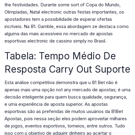
the festividades. Durante some sort of Copa do Mundo,
Olimpíadas, Natal electronic outras festas importantes, os
apostadores tem a possibilidade de esperar ofertas
incríveis. Na B1. Gamble, essa abordagem ze destaca como
alguma das mais acessíveis no mercado de apostas
esportivas electronic de cassino simply no Brasil.
Tabela: Tempo Médio De
Resposta Carry Out Suporte
Esta análise competitiva demonstra que u B1 Bet não é
apenas mais uma opção not any mercado de apostas; é uma
decisão inteligente para quem busca qualidade, segurança,
e uma experiência de aposta superior. As apostas
esportivas são as preferidas de muitos usuários da B1Bet
Apostas, pois nessa seção eles podem aproveitar milhares
de jogos, eventos esportivos, torneios, entre outros. Tudo
isso com u objetivo de adquirir dinheiro ao acertar o