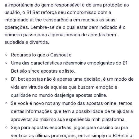
a importância do game responsável e de uma proteção ao
usuário, o B1 Bet reforça seu compromisso com a
integridade at the transparência em muchas as suas
operações. Lembre-se de o qual estar bem indicado é o
primeiro passo para alguma jornada de apostas bem-
sucedida e divertida.
Recursos lo que o Cashout e
Uma das características néanmoins empolgantes do B1
Bet são since apostas ao listo.
B1. bet apostas não é apenas uma decisão, é um modo de
vida em virtude de aqueles que buscam emoção e
qualidade no mundo dasjenige apostas online.
Se você é novo not any mundo das apostas online, temos
certas informações que tem a possibilidade de te ajudar a
aproveitar ao máximo sua experiência mhh plataforma.
Seja para apostas esportivas, jogos para cassino ou pra
verificar as últimas promoções, entrar simply no B1Bet é u