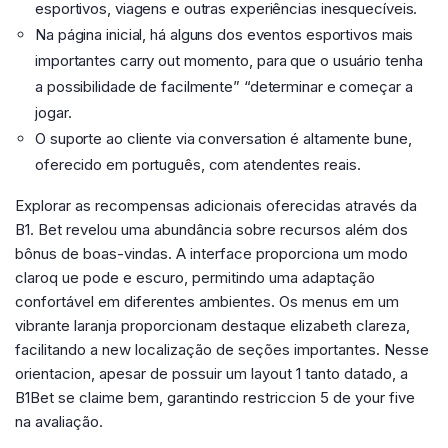
esportivos, viagens e outras experiências inesquecíveis.
Na página inicial, há alguns dos eventos esportivos mais
importantes carry out momento, para que o usuário tenha
a possibilidade de facilmente” “determinar e começar a
jogar.
O suporte ao cliente via conversation é altamente bune,
oferecido em português, com atendentes reais.
Explorar as recompensas adicionais oferecidas através da
B1. Bet revelou uma abundância sobre recursos além dos
bônus de boas-vindas. A interface proporciona um modo
claroq ue pode e escuro, permitindo uma adaptação
confortável em diferentes ambientes. Os menus em um
vibrante laranja proporcionam destaque elizabeth clareza,
facilitando a new localização de seções importantes. Nesse
orientacion, apesar de possuir um layout 1 tanto datado, a
B1Bet se claime bem, garantindo restriccion 5 de your five
na avaliação.