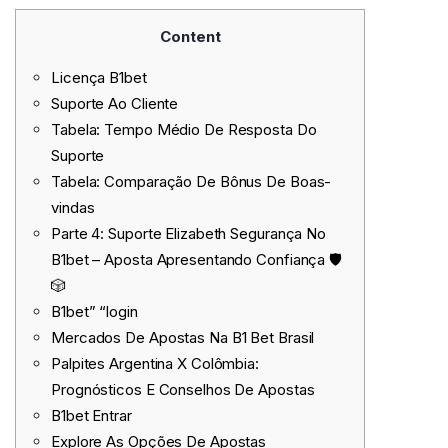
Content
Licença B1bet
Suporte Ao Cliente
Tabela: Tempo Médio De Resposta Do
Suporte
Tabela: Comparação De Bônus De Boas-
vindas
Parte 4: Suporte Elizabeth Segurança No
B1bet – Aposta Apresentando Confiança 🛡️
🎲
B1bet” “login
Mercados De Apostas Na B1 Bet Brasil
Palpites Argentina X Colômbia:
Prognósticos E Conselhos De Apostas
B1bet Entrar
Explore As Opções De Apostas