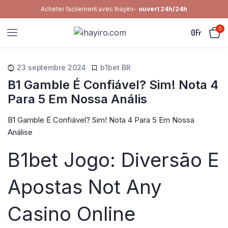
Acheter facilement avec Ihayiro-
ouvert 24h/24h
0
0
Fr
23 septembre 2024
b1bet BR
B1 Gamble É Confiável? Sim! Nota 4
Para 5 Em Nossa Anális
B1 Gamble É Confiável? Sim! Nota 4 Para 5 Em Nossa
Análise
B1bet Jogo: Diversão E
Apostas Not Any
Casino Online