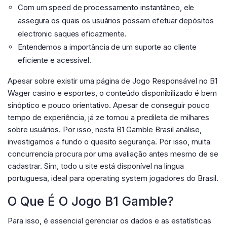
Com um speed de processamento instantâneo, ele
assegura os quais os usuários possam efetuar depósitos
electronic saques eficazmente.
Entendemos a importância de um suporte ao cliente
eficiente e acessível.
Apesar sobre existir uma página de Jogo Responsável no B1
Wager casino e esportes, o conteúdo disponibilizado é bem
sinóptico e pouco orientativo. Apesar de conseguir pouco
tempo de experiência, já ze tornou a predileta de milhares
sobre usuários. Por isso, nesta B1 Gamble Brasil análise,
investigamos a fundo o quesito segurança. Por isso, muita
concurrencia procura por uma avaliação antes mesmo de se
cadastrar. Sim, todo u site está disponível na língua
portuguesa, ideal para operating system jogadores do Brasil.
O Que É O Jogo B1 Gamble?
Para isso, é essencial gerenciar os dados e as estatísticas