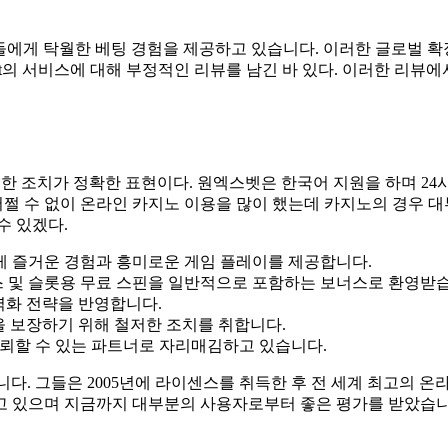
에게 탁월한 베팅 경험을 제공하고 있습니다. 이러한 글로벌 확장 
t의 서비스에 대해 부정적인 리뷰를 남긴 바 있다. 이러한 리뷰에서
 제한 조치가 정확한 표현이다. 원엑스벳은 한국어 지원을 하며 24
어쩔 수 없이 온라인 카지노 이용을 많이 했는데 카지노의 경우 
수 있겠다.
 즐거운 경험과 흥미로운 게임 플레이를 제공합니다.
보너스 및 슬롯용 무료 스핀을 일반적으로 포함하는 보너스로 환영받
지역화 전략을 반영합니다.
안을 보장하기 위해 철저한 조치를 취합니다.
신뢰할 수 있는 파트너로 자리매김하고 있습니다.
s에 의해 시작되었습니다. 그들은 2005년에 라이센스를 취득한 후 전 세
있으며 지금까지 대부분의 사용자로부터 좋은 평가를 받았습니다. 