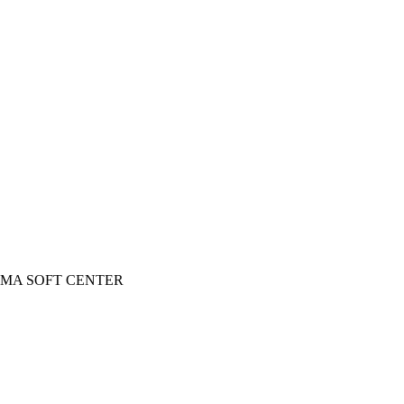
 INGOMA SOFT CENTER