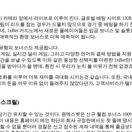
 카메라 앞에서 라이브로 이루어 진다. 글로벌 배팅 사이트 1XB
팀이 리드를 잡는 경우가 드물지 않으므로 경기 중 베팅을 하기 전에
 네, 1xBet 카지노에서 새로운 플레이어들은 입금 보너스 및 
 매력적인 환영 보너스로 더욱 매력적이 됩니다.
 유형의 보너스도 제공됩니다.
 게임, 실시간 딜러 게임, 그리고 다양한 언어와 결제 방법을 지
을 보낼 수 있도록 이와 같은 풍성한 선택지를 마련한 1xBet만
받아다가 쓸 텐데, 환전 시 우리가 눈치 볼 이유가 전혀 없겠죠
와 조화를 이루어 더욱 재미를 극대화 시키는것 같습니다. 또한, 
회원의 돈을 아무 이유 없이 돌려주지 않았다던가, 고객서비스가
, 스크릴)
장기간 유지할 수 있는 것이다. 원엑스벳은 신규 웰컴 보너스 10
이 내용은 홈페이지 메인 하단의 회사 규정란에서도 첫 줄에 명시
수 없을 뿐더러 경찰은 신고 접수된 계좌 내역을 통해 출금보다는