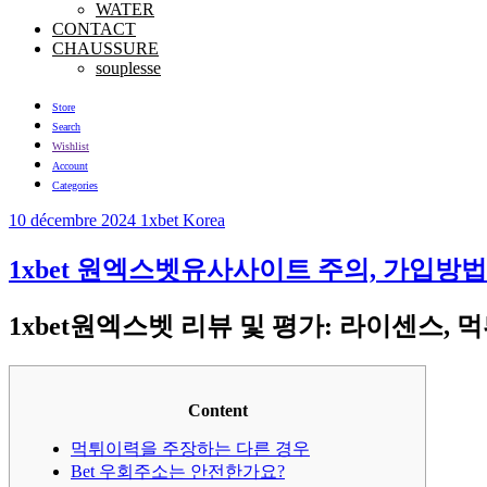
WATER
CONTACT
CHAUSSURE
souplesse
Store
Search
Wishlist
Account
Categories
10 décembre 2024
1xbet Korea
1xbet 원엑스벳유사사이트 주의, 가입방법
1xbet원엑스벳 리뷰 및 평가: 라이센스, 
Content
먹튀이력을 주장하는 다른 경우
Bet 우회주소는 안전한가요?