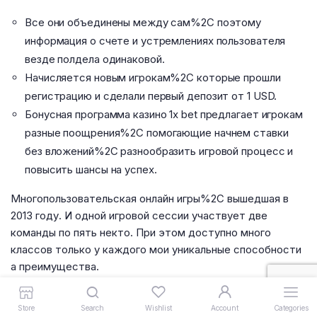
Все они объединены между сам%2C поэтому
информация о счете и устремлениях пользователя
везде полдела одинаковой.
Начисляется новым игрокам%2C которые прошли
регистрацию и сделали первый депозит от 1 USD.
Бонусная программа казино 1x bet предлагает игрокам
разные поощрения%2C помогающие начнем ставки
без вложений%2C разнообразить игровой процесс и
повысить шансы на успех.
Многопользовательская онлайн игры%2C вышедшая в
2013 году. И одной игровой сессии участвует две
команды по пять некто. При этом доступно много
классов только у каждого мои уникальные способности
а преимущества.
Store
Search
Wishlist
Account
Categories