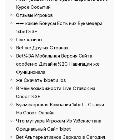
Курсе Событий
Отзывы Игроков
➦➦ какие Бонусы Есть них Букмекера
1xbet%3F
Live-казино
Bet же Других Странах
Bet%3A Мобильная Версия Сайта
особенно Дизайна%2C Навигации же
Функционала
же Скачать 1xbet и Ios
В Чем возможности Live Ставок на
Спорт%3F
Букмекерская Компания 1xbet – Ставки
На Спорт Онлайн
Что мутуара Игрокам Из Узбекистана
Официальный Сайт 1xbet
Bet Альтернативное Зеркало в Сегодня