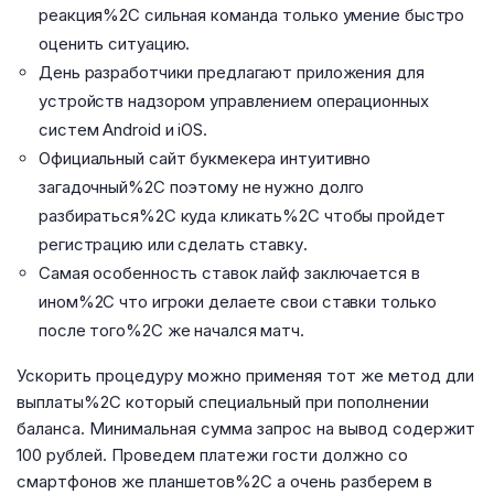
реакция%2C сильная команда только умение быстро
оценить ситуацию.
День разработчики предлагают приложения для
устройств надзором управлением операционных
систем Android и iOS.
Официальный сайт букмекера интуитивно
загадочный%2C поэтому не нужно долго
разбираться%2C куда кликать%2C чтобы пройдет
регистрацию или сделать ставку.
Самая особенность ставок лайф заключается в
ином%2C что игроки делаете свои ставки только
после того%2C же начался матч.
Ускорить процедуру можно применяя тот же метод дли
выплаты%2C который специальный при пополнении
баланса. Минимальная сумма запрос на вывод содержит
100 рублей. Проведем платежи гости должно со
смартфонов же планшетов%2C а очень разберем в