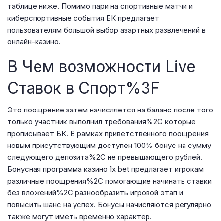
таблице ниже. Помимо пари на спортивные матчи и
киберспортивные события БК предлагает
пользователям большой выбор азартных развлечений в
онлайн-казино.
В Чем возможности Live
Ставок в Спорт%3F
Это поощрение затем начисляется на баланс после того
только участник выполнил требования%2C которые
прописывает БК. В рамках приветственного поощрения
новым присутствующим доступен 100% бонус на сумму
следующего депозита%2C не превышающего рублей.
Бонусная программа казино 1x bet предлагает игрокам
различные поощрения%2C помогающие начинать ставки
без вложений%2C разнообразить игровой этап и
повысить шанс на успех. Бонусы начисляются регулярно
также могут иметь временно характер.