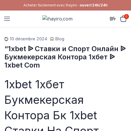
Acheter facilement avec Ihayiro-
ouvert 24h/24h
0
0
Fr
10 décembre 2024
Blog
“1xbet ᐉ Ставки и Спорт Онлайн ᐉ
Букмекерская Контора 1хбет ᐉ
1xbet Com
1xbet 1хбет
Букмекерская
Контора Бк 1xbet
Ставки На Спорт