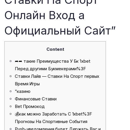
Онлайн Вход а
Официальный Сайт”
Content
➦➦ такие Преимущества У Бк 1xbet
Перед другими Букмекерами%3F
Ставки Лайв — Ставки На Спорт первых
Время Игры
“казино
Финансовые Ставки
Bet Промокод
💰как можно Заработать С 1xbet%3F
Прогнозы На Спортивные События
Push-уведомления будет Держать Вас и