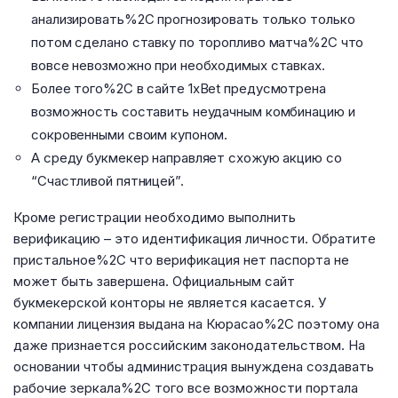
анализировать%2C прогнозировать только только
потом сделано ставку по торопливо матча%2C что
вовсе невозможно при необходимых ставках.
Более того%2C в сайте 1xBet предусмотрена
возможность составить неудачным комбинацию и
сокровенными своим купоном.
А среду букмекер направляет схожую акцию со
“Счастливой пятницей”.
Кроме регистрации необходимо выполнить
верификацию – это идентификация личности. Обратите
пристальное%2C что верификация нет паспорта не
может быть завершена. Официальным сайт
букмекерской конторы не является касается. У
компании лицензия выдана на Кюрасао%2C поэтому она
даже признается российским законодательством. На
основании чтобы администрация вынуждена создавать
рабочие зеркала%2C того все возможности портала