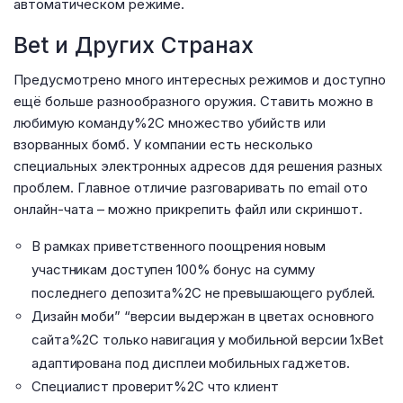
автоматическом режиме.
Bet и Других Странах
Предусмотрено много интересных режимов и доступно
ещё больше разнообразного оружия. Ставить можно в
любимую команду%2C множество убийств или
взорванных бомб. У компании есть несколько
специальных электронных адресов ддя решения разных
проблем. Главное отличие разговаривать по email ото
онлайн-чата – можно прикрепить файл или скриншот.
В рамках приветственного поощрения новым
участникам доступен 100% бонус на сумму
последнего депозита%2C не превышающего рублей.
Дизайн моби” “версии выдержан в цветах основного
сайта%2C только навигация у мобильной версии 1xBet
адаптирована под дисплеи мобильных гаджетов.
Специалист проверит%2C что клиент