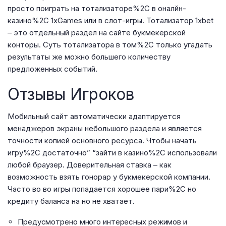
просто поиграть на тотализаторе%2C в оналйн-
казино%2C 1xGames или в слот-игры. Тотализатор 1xbet
– это отдельный раздел на сайте букмекерской
конторы. Суть тотализатора в том%2C только угадать
результаты же можно большего количеству
предложенных событий.
Отзывы Игроков
Мобильный сайт автоматически адаптируется
менаджеров экраны небольшого раздела и является
точности копией основного ресурса. Чтобы начать
игру%2C достаточно” “зайти в казино%2C использовали
любой браузер. Доверительная ставка – как
возможность взять гонорар у букмекерской компании.
Часто во во игры попадается хорошее пари%2C но
кредиту баланса на но не хватает.
Предусмотрено много интересных режимов и