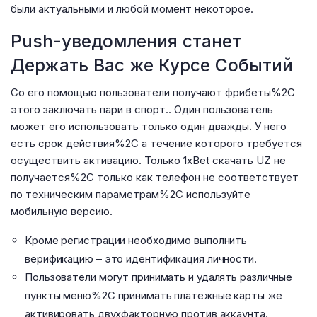
были актуальными и любой момент некоторое.
Push-уведомления станет
Держать Вас же Курсе Событий
Со его помощью пользователи получают фрибеты%2C
этого заключать пари в спорт.. Один пользователь
может его использовать только один дважды. У него
есть срок действия%2C а течение которого требуется
осуществить активацию. Только 1xBet скачать UZ не
получается%2C только как телефон не соответствует
по техническим параметрам%2C используйте
мобильную версию.
Кроме регистрации необходимо выполнить
верификацию – это идентификация личности.
Пользователи могут принимать и удалять различные
пункты меню%2C принимать платежные карты же
активировать двухфакторную против аккаунта.