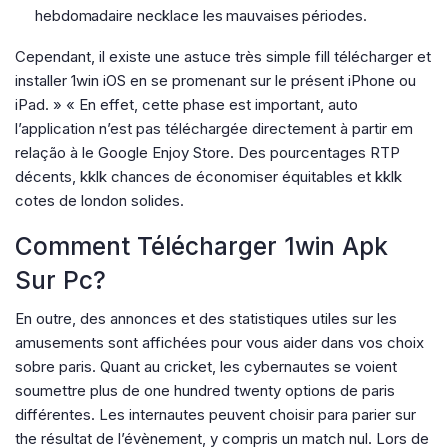
hebdomadaire necklace les mauvaises périodes.
Cependant, il existe une astuce très simple fill télécharger et
installer 1win iOS en se promenant sur le présent iPhone ou
iPad. » « En effet, cette phase est important, auto
l’application n’est pas téléchargée directement à partir em
relação à le Google Enjoy Store. Des pourcentages RTP
décents, kklk chances de économiser équitables et kklk
cotes de london solides.
Comment Télécharger 1win Apk
Sur Pc?
En outre, des annonces et des statistiques utiles sur les
amusements sont affichées pour vous aider dans vos choix
sobre paris. Quant au cricket, les cybernautes se voient
soumettre plus de one hundred twenty options de paris
différentes. Les internautes peuvent choisir para parier sur
the résultat de l’évènement, y compris un match nul. Lors de