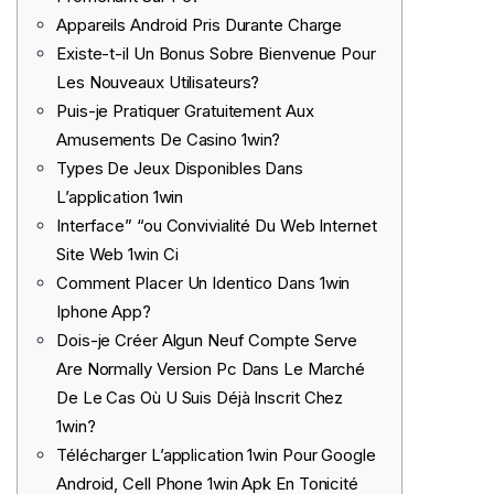
Appareils Android Pris Durante Charge
Existe-t-il Un Bonus Sobre Bienvenue Pour
Les Nouveaux Utilisateurs?
Puis-je Pratiquer Gratuitement Aux
Amusements De Casino 1win?
Types De Jeux Disponibles Dans
L’application 1win
Interface” “ou Convivialité Du Web Internet
Site Web 1win Ci
Comment Placer Un Identico Dans 1win
Iphone App?
Dois-je Créer Algun Neuf Compte Serve
Are Normally Version Pc Dans Le Marché
De Le Cas Où U Suis Déjà Inscrit Chez
1win?
Télécharger L’application 1win Pour Google
Android, Cell Phone 1win Apk En Tonicité