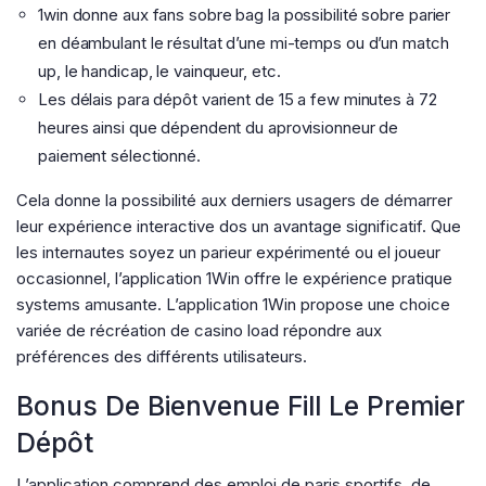
1win donne aux fans sobre bag la possibilité sobre parier
en déambulant le résultat d’une mi-temps ou d’un match
up, le handicap, le vainqueur, etc.
Les délais para dépôt varient de 15 a few minutes à 72
heures ainsi que dépendent du aprovisionneur de
paiement sélectionné.
Cela donne la possibilité aux derniers usagers de démarrer
leur expérience interactive dos un avantage significatif. Que
les internautes soyez un parieur expérimenté ou el joueur
occasionnel, l’application 1Win offre le expérience pratique
systems amusante. L’application 1Win propose une choice
variée de récréation de casino load répondre aux
préférences des différents utilisateurs.
Bonus De Bienvenue Fill Le Premier
Dépôt
L’application comprend des emploi de paris sportifs, de