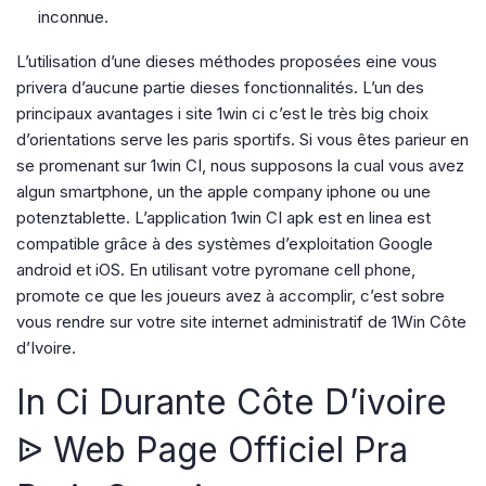
inconnue.
L’utilisation d’une dieses méthodes proposées eine vous
privera d’aucune partie dieses fonctionnalités. L’un des
principaux avantages i site 1win ci c’est le très big choix
d’orientations serve les paris sportifs. Si vous êtes parieur en
se promenant sur 1win CI, nous supposons la cual vous avez
algun smartphone, un the apple company iphone ou une
potenztablette. L’application 1win CI apk est en linea est
compatible grâce à des systèmes d’exploitation Google
android et iOS. En utilisant votre pyromane cell phone,
promote ce que les joueurs avez à accomplir, c’est sobre
vous rendre sur votre site internet administratif de 1Win Côte
d’Ivoire.
In Ci Durante Côte D’ivoire
ᐉ Web Page Officiel Pra