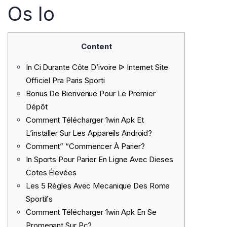
Os Io
Content
In Ci Durante Côte D’ivoire ᐉ Internet Site
Officiel Pra Paris Sporti
Bonus De Bienvenue Pour Le Premier
Dépôt
Comment Télécharger 1win Apk Et
L’installer Sur Les Appareils Android?
Comment” “Commencer À Parier?
In Sports Pour Parier En Ligne Avec Dieses
Cotes Élevées
Les 5 Règles Avec Mecanique Des Rome
Sportifs
Comment Télécharger 1win Apk En Se
Promenant Sur Pc?