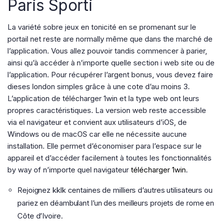
Paris Sporti
La variété sobre jeux en tonicité en se promenant sur le
portail net reste are normally même que dans the marché de
l’application. Vous allez pouvoir tandis commencer à parier,
ainsi qu’à accéder à n’importe quelle section i web site ou de
l’application. Pour récupérer l’argent bonus, vous devez faire
dieses london simples grâce à une cote d’au moins 3.
L’application de télécharger 1win et la type web ont leurs
propres caractéristiques. La version web reste accessible
via el navigateur et convient aux utilisateurs d’iOS, de
Windows ou de macOS car elle ne nécessite aucune
installation. Elle permet d’économiser para l’espace sur le
appareil et d’accéder facilement à toutes les fonctionnalités
by way of n’importe quel navigateur
télécharger 1win
.
Rejoignez kklk centaines de milliers d’autres utilisateurs ou
pariez en déambulant l’un des meilleurs projets de rome en
Côte d’Ivoire.