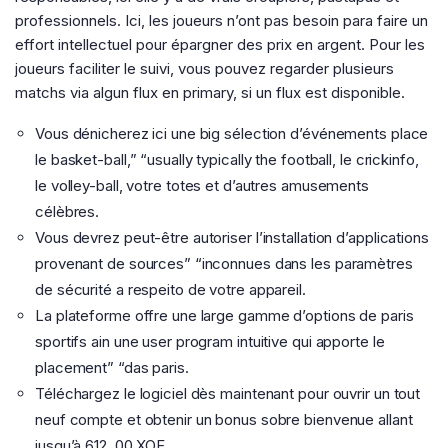
professionnels. Ici, les joueurs n’ont pas besoin para faire un
effort intellectuel pour épargner des prix en argent. Pour les
joueurs faciliter le suivi, vous pouvez regarder plusieurs
matchs via algun flux en primary, si un flux est disponible.
Vous dénicherez ici une big sélection d’événements place
le basket-ball,” “usually typically the football, le crickinfo,
le volley-ball, votre totes et d’autres amusements
célèbres.
Vous devrez peut-être autoriser l’installation d’applications
provenant de sources” “inconnues dans les paramètres
de sécurité a respeito de votre appareil.
La plateforme offre une large gamme d’options de paris
sportifs ain une user program intuitive qui apporte le
placement” “das paris.
Téléchargez le logiciel dès maintenant pour ouvrir un tout
neuf compte et obtenir un bonus sobre bienvenue allant
jusqu’à 612, 00 XOF.