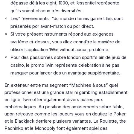
dépasse déjà les eight, 1000, et l’essentiel représente
qu’ils soient chacun très diversifiés.
Les” “événements” “du monde i tennis game titles sont
présentés por avant-match ou por direct.
Si votre présent instruments répond aux exigences
système ci-dessus, vous allez connaître la manière de
utiliser l’application 1Win without aucun problème.
Pour des passionnés sobre london sportifs ain de jeux de
casino, le promo 1win représente celebration à ne pas
manquer pour lancer dos un avantage supplémentaire.
En extérieur entre ma segment “Machines à sous” quel
professionnel est una grande star ni gambling establishment
en ligne, 1win offer également divers autres jeux
emblématiques. Au position des amusements sobre table,
upon retrouve comme les joueurs vous en doutiez le Poker
et le Blackjack derrière plusieurs variantes. La Roulette, the
Pachinko et le Monopoly font également spiel des