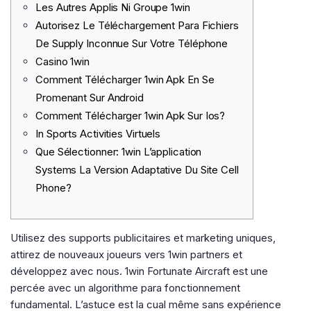
Les Autres Applis Ni Groupe 1win
Autorisez Le Téléchargement Para Fichiers
De Supply Inconnue Sur Votre Téléphone
Casino 1win
Comment Télécharger 1win Apk En Se
Promenant Sur Android
Comment Télécharger 1win Apk Sur Ios?
In Sports Activities Virtuels
Que Sélectionner: 1win L’application
Systems La Version Adaptative Du Site Cell
Phone?
Utilisez des supports publicitaires et marketing uniques,
attirez de nouveaux joueurs vers 1win partners et
développez avec nous. 1win Fortunate Aircraft est une
percée avec un algorithme para fonctionnement
fundamental. L’astuce est la cual même sans expérience