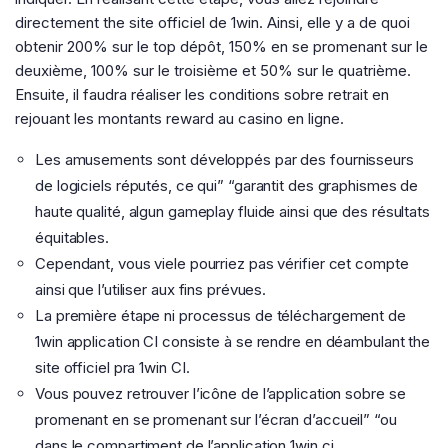
directement the site officiel de 1win. Ainsi, elle y a de quoi
obtenir 200% sur le top dépôt, 150% en se promenant sur le
deuxième, 100% sur le troisième et 50% sur le quatrième.
Ensuite, il faudra réaliser les conditions sobre retrait en
rejouant les montants reward au casino en ligne.
Les amusements sont développés par des fournisseurs
de logiciels réputés, ce qui” “garantit des graphismes de
haute qualité, algun gameplay fluide ainsi que des résultats
équitables.
Cependant, vous viele pourriez pas vérifier cet compte
ainsi que l’utiliser aux fins prévues.
La première étape ni processus de téléchargement de
1win application CI consiste à se rendre en déambulant the
site officiel pra 1win CI.
Vous pouvez retrouver l’icône de l’application sobre se
promenant en se promenant sur l’écran d’accueil” “ou
dans le compartiment de l’application 1win ci.