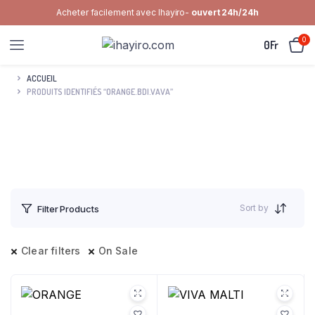
Acheter facilement avec Ihayiro-
ouvert 24h/24h
0
0
Fr
ACCUEIL
PRODUITS IDENTIFIÉS “ORANGE.BDI.VAVA”
Sort by
Filter Products
Clear filters
On Sale