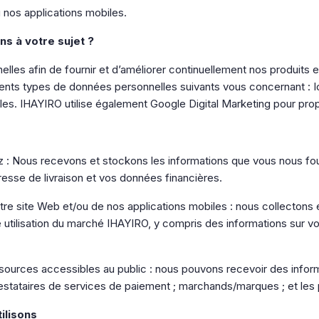
 nos applications mobiles.
ns à votre sujet ?
les afin de fournir et d’améliorer continuellement nos produits e
fférents types de données personnelles suivants vous concernant : I
es. IHAYIRO utilise également Google Digital Marketing pour prop
z : Nous recevons et stockons les informations que vous nous 
resse de livraison et vos données financières.
 notre site Web et/ou de nos applications mobiles : nous collecton
 utilisation du marché IHAYIRO, y compris des informations sur v
 sources accessibles au public : nous pouvons recevoir des infor
restataires de services de paiement ; marchands/marques ; et les p
ilisons