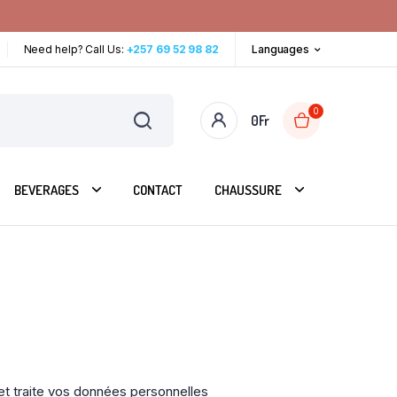
Need help? Call Us:
+257 69 52 98 82
Languages
0
0
Fr
BEVERAGES
CONTACT
CHAUSSURE
 et traite vos données personnelles