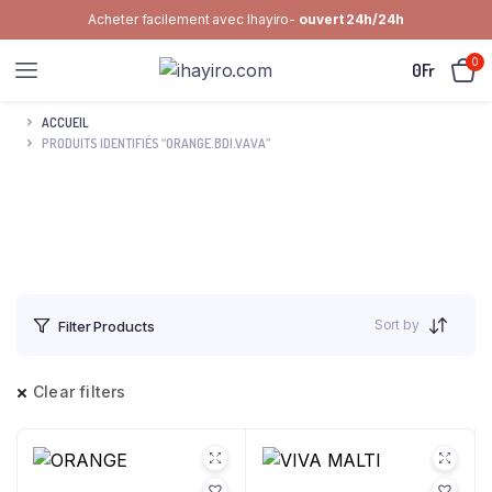
Acheter facilement avec Ihayiro-
ouvert 24h/24h
0
0
Fr
ACCUEIL
PRODUITS IDENTIFIÉS “ORANGE.BDI.VAVA”
Sort by
Filter Products
Clear filters